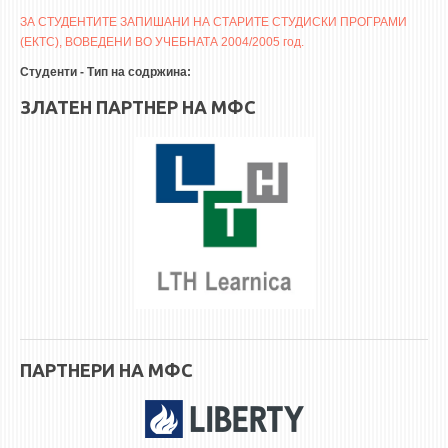
3DFindIT
ЗА СТУДЕНТИТЕ ЗАПИШАНИ НА СТАРИТЕ СТУДИСКИ ПРОГРАМИ
WATERBRIDGING
(ЕКТС), ВОВЕДЕНИ ВО УЧЕБНАТА 2004/2005 год.
CIRASIM
Студенти - Тип на содржина:
ENERGET
ЗЛАТЕН ПАРТНЕР НА МФС
AIR QUALITY MODELLING
АКТИ
АКТИ
ИНФОРМАЦИИ ОД ЈАВЕН КАРАКТЕР
АНКЕТИ И САМОЕВАЛУАЦИИ
ЗАВРШНИ СМЕТКИ
ТЕЛЕФОНСКИ ИМЕНИК
ПАРТНЕРИ НА МФС
ALUMNI MFS
ИЗВЕСТУВАЊА