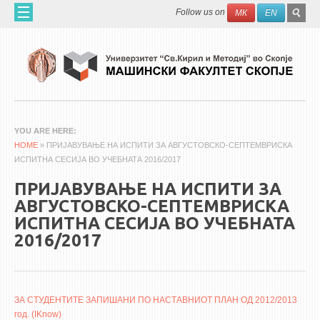
Skip to main content
SEAR
Search
Follow us on
МК
EN
FO
ДОМА
ЗА НАС
60 ГОДИНИ МФ
ЗА ФАКУЛТЕТОТ
YOU ARE HERE
HOME
ОРГАНИЗАЦИЈА
» ПРИЈАВУВАЊЕ НА ИСПИТИ ЗА АВГУСТОВСКО-СЕПТЕМВРИСКА
ИСПИТНА СЕСИЈА ВО УЧЕБНАТА 2016/2017
НАУЧНА ДЕЈНОСТ
ПРИЈАВУВАЊЕ НА ИСПИТИ ЗА
МАШИНСКО ИНЖЕНЕРСТВО - НАУЧНО СПИСАНИЕ
АВГУСТОВСКО-СЕПТЕМВРИСКА
ИСПИТНА СЕСИЈА ВО УЧЕБНАТА
АПЛИКАТИВНА ДЕЈНОСТ
2016/2017
МЕЃУНАРОДНА СОРАБОТКА
ERASMUS+
QIM-SEE
ЗА СТУДЕНТИТЕ ЗАПИШАНИ ПО НАСТАВНИОТ ПЛАН ОД 2012/2013
год. (IKnow)