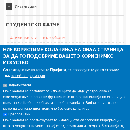
Институции
СТУДЕНТСКО КАТЧЕ
Факултетско студентско собрание
ДА Винчи магазин
НИЕ КОРИСТИМЕ КОЛАЧИЊА НА ОВАА СТРАНИЦА
ЗА ДА ГО ПОДОБРИМЕ ВАШЕТО КОРИСНИЧКО
Алумни асоцијација
ИСКУСТВО
Студентски пракси
Со кликнување на копчето Прифати, се согласувате да го сториме
тоа.
Повеќе информации
ГАЛЕРИЈА
Задолжителнi
Овие колачиња помагаат веб-локацијата да биде употреблива со
овозможување на основни функции како што се навигација на страници и
пристап до безбедни области на веб-локацијата. Веб-страницата не
може да функционира правилно без овие колачиња.
Препорачани
Овие колачиња овозможуваат веб-локацијата да запомни информации
што го менуваат начинот на кој се однесува или изгледа веб-локацијата,