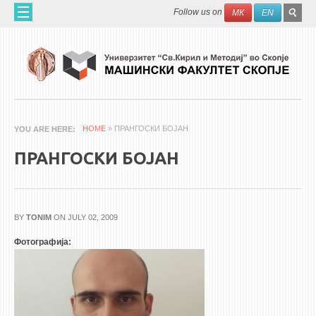
Skip to main content
SEAR
Search
Follow us on
МК
EN
FO
ДОМА
ЗА НАС
60 ГОДИНИ МФ
ЗА ФАКУЛТЕТОТ
HOME
» ПРАНГОСКИ БОЈАН
YOU ARE HERE
ОРГАНИЗАЦИЈА
ПРАНГОСКИ БОЈАН
НАУЧНА ДЕЈНОСТ
МАШИНСКО ИНЖЕНЕРСТВО - НАУЧНО СПИСАНИЕ
BY
TONIM
ON JULY 02, 2009
АПЛИКАТИВНА ДЕЈНОСТ
Фотографија:
МЕЃУНАРОДНА СОРАБОТКА
ERASMUS+
QIM-SEE