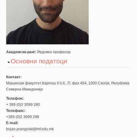
3DFindIT
WATERBRIDGING
CIRASIM
ENERGET
AIR QUALITY MODELLING
АКТИ
Академски ранг:
Редовeн професор
Hide
Основни податоци
АКТИ
ИНФОРМАЦИИ ОД ЈАВЕН КАРАКТЕР
Контакт:
АНКЕТИ И САМОЕВАЛУАЦИИ
Машински факултет,Карпош II б.б., П. фах 464, 1000 Скопје, Република
Северна Македонија
ЗАВРШНИ СМЕТКИ
Телефон:
+ 389 (0)2 3099 280
ТЕЛЕФОНСКИ ИМЕНИК
Телефакс:
ALUMNI MFS
+389 (0)2 3099 298
E-mail:
ИЗВЕСТУВАЊА
bojan.prangoski@mf.edu.mk