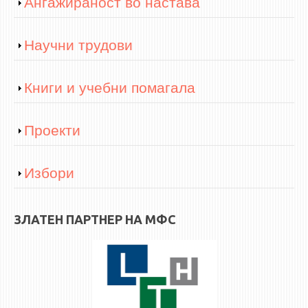
Show
Ангажираност во настава
НАСТАВЕН КАДАР
РЕДОВНИ ПРОФ.
Show
Научни трудови
ВОНРЕДНИ ПРОФ.
ДОЦЕНТИ
Show
Книги и учебни помагала
АСИСТЕНТИ
ЛЕКТОРИ
Show
Проекти
ЛАБОРАНТИ
ПЕНЗИОНИРАН КАДАР
Show
Избори
IN MEMORIAM
СТУДИИ
ЗЛАТЕН ПАРТНЕР НА МФС
I ЦИКЛУС - ДОДИПЛОМСКИ
II ЦИКЛУС - ПОСЛЕДИПЛОМСКИ
III ЦИКЛУС - ДОКТОРСКИ
МЕЃУНАРОДНА РАЗМЕНА