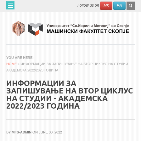
Skip to main content
SEAR
Search
Follow us on
МК
EN
FO
ДОМА
ЗА НАС
60 ГОДИНИ МФ
ЗА ФАКУЛТЕТОТ
YOU ARE HERE
HOME
ОРГАНИЗАЦИЈА
» ИНФОРМАЦИИ ЗА ЗАПИШУВАЊЕ НА ВТОР ЦИКЛУС НА СТУДИИ -
АКАДЕМСКА 2022/2023 ГОДИНА
НАУЧНА ДЕЈНОСТ
ИНФОРМАЦИИ ЗА
МАШИНСКО ИНЖЕНЕРСТВО - НАУЧНО СПИСАНИЕ
ЗАПИШУВАЊЕ НА ВТОР ЦИКЛУС
НА СТУДИИ - АКАДЕМСКА
АПЛИКАТИВНА ДЕЈНОСТ
2022/2023 ГОДИНА
МЕЃУНАРОДНА СОРАБОТКА
ERASMUS+
QIM-SEE
BY
MFS-ADMIN
ON JUNE 30, 2022