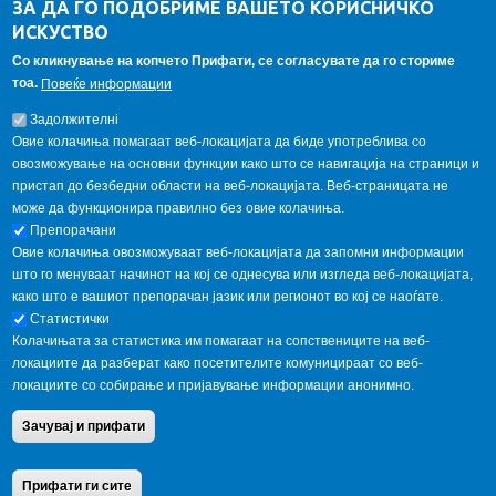
ЗА ДА ГО ПОДОБРИМЕ ВАШЕТО КОРИСНИЧКО
Алумни асоцијација
ИСКУСТВО
Студентски пракси
Со кликнување на копчето Прифати, се согласувате да го сториме
тоа.
Повеќе информации
ГАЛЕРИЈА
Задолжителнi
Овие колачиња помагаат веб-локацијата да биде употреблива со
овозможување на основни функции како што се навигација на страници и
пристап до безбедни области на веб-локацијата. Веб-страницата не
може да функционира правилно без овие колачиња.
Препорачани
Овие колачиња овозможуваат веб-локацијата да запомни информации
што го менуваат начинот на кој се однесува или изгледа веб-локацијата,
како што е вашиот препорачан јазик или регионот во кој се наоѓате.
Статистички
Колачињата за статистика им помагаат на сопствениците на веб-
локациите да разберат како посетителите комуницираат со веб-
локациите со собирање и пријавување информации анонимно.
Copyright © 2013 Garnet All Rights Reserved. Designed by
weebpal.com
.
Зачувај и прифати
Powered by
VapourApps
Home
Contact Us
Terms condition
Privacy Policy
Прифати ги сите