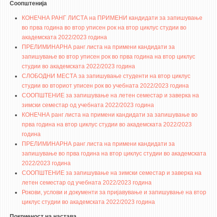
3DFindIT
Соопштенија
WATERBRIDGING
КОНЕЧНА РАНГ ЛИСТА на ПРИМЕНИ кандидати за запишување
во прва година во втор уписен рок на втор циклус студии во
CIRASIM
академската 2022/2023 година
ENERGET
ПРЕЛИМИНАРНА ранг листа на примени кандидати за
запишување во втор уписен рок во прва година на втор циклус
AIR QUALITY MODELLING
студии во академската 2022/2023 година
СЛОБОДНИ МЕСТА за запишување студенти на втор циклус
АКТИ
студии во вториот уписен рок во учебната 2022/2023 година
СООПШТЕНИЕ за запишување на летен семестар и заверка на
АКТИ
зимски семестар од учебната 2022/2023 година
КОНЕЧНА ранг листа на примени кандидати за запишување во
ИНФОРМАЦИИ ОД ЈАВЕН КАРАКТЕР
прва година на втор циклус студии во академската 2022/2023
АНКЕТИ И САМОЕВАЛУАЦИИ
година
ПРЕЛИМИНАРНА ранг листа на примени кандидати за
ЗАВРШНИ СМЕТКИ
запишување во прва година на втор циклус студии во академската
2022/2023 година
ТЕЛЕФОНСКИ ИМЕНИК
СООПШТЕНИЕ за запишување на зимски семестар и заверка на
ALUMNI MFS
летен семестар од учебната 2022/2023 година
Рокови, услови и документи за пријавување и запишување на втор
ИЗВЕСТУВАЊА
циклус студии во академската 2022/2023 година
Покриеност на настава