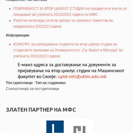
НАСТАВЕН КАДАР
ПОКРИЕНОСТ ЗА ВТОР ЦИКЛУС СТУДИИ на предметите кои ќе се
РЕДОВНИ ПРОФ.
предаваат во учебната 2022/2023 година на МФС
Работен календар за втор циклус за зимскиот семестар во
ВОНРЕДНИ ПРОФ.
академската 2022/22 година
ДОЦЕНТИ
Информации
АСИСТЕНТИ
КОНКУРС за запишување студенти на втор циклус студии на
студиските програми на Универзитетот „Св. Кирил и Методиј“ во
ЛЕКТОРИ
учебната 2022/2023 година
ЛАБОРАНТИ
Е-маил адреса за доставување на документи за
ПЕНЗИОНИРАН КАДАР
пријавување на втор циклус студии на Машинскиот
факултет во Скопје:
upisi-mfs@ukim.edu.mk
IN MEMORIAM
Постдипломци - Тип на содржина:
Соопштенија за постдипломци
СТУДИИ
I ЦИКЛУС - ДОДИПЛОМСКИ
ЗЛАТЕН ПАРТНЕР НА МФС
II ЦИКЛУС - ПОСЛЕДИПЛОМСКИ
III ЦИКЛУС - ДОКТОРСКИ
МЕЃУНАРОДНА РАЗМЕНА