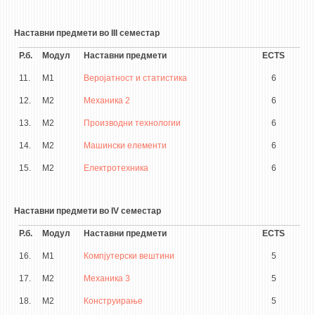
Наставни предмети во III семестар
Р.б.
Модул
Наставни предмети
ECTS
11.
М1
Веројатност и статистика
6
12.
М2
Механика 2
6
13.
М2
Производни технологии
6
14.
М2
Машински елементи
6
15.
М2
Електротехника
6
Наставни предмети во IV семестар
Р.б.
Модул
Наставни предмети
ECTS
16.
М1
Компјутерски вештини
5
17.
М2
Механика 3
5
18.
М2
Конструирање
5