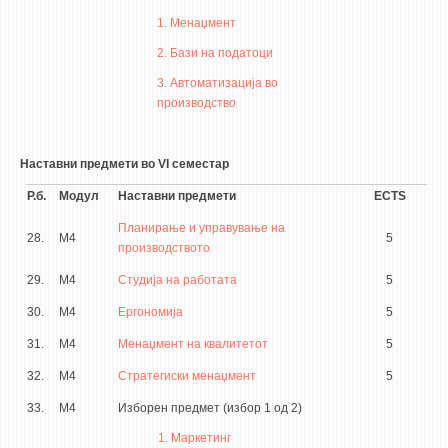
1. Менаџмент
2. Бази на податоци
3. Автоматизација во
производство
Наставни предмети во VI семестар
Р.б.
Модул
Наставни предмети
ECTS
Планирање и управување на
28.
М4
5
производството
29.
М4
Студија на работата
5
30.
М4
Ергономија
5
31.
М4
Менаџмент на квалитетот
5
32.
М4
Стратегиски менаџмент
5
33.
М4
Изборен предмет (избор 1 од 2)
1. Маркетинг