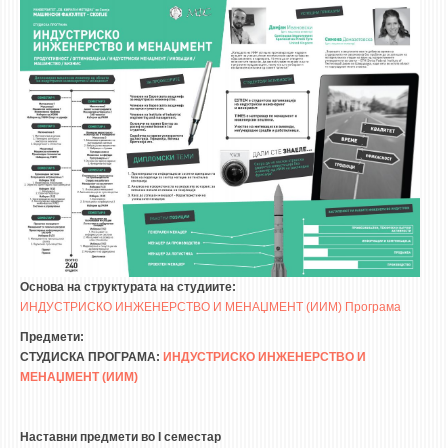
НАСТАВЕН КАДАР
РЕДОВНИ ПРОФ.
ВОНРЕДНИ ПРОФ.
ДОЦЕНТИ
АСИСТЕНТИ
ЛЕКТОРИ
ЛАБОРАНТИ
ПЕНЗИОНИРАН КАДАР
IN MEMORIAM
Основа на структурата на студиите:
ИНДУСТРИСКО ИНЖЕНЕРСТВО И МЕНАЏМЕНТ (ИИМ) Програма
СТУДИИ
Предмети:
I ЦИКЛУС - ДОДИПЛОМСКИ
СТУДИСКА ПРОГРАМА:
ИНДУСТРИСКО ИНЖЕНЕРСТВО И
МЕНАЏМЕНТ (ИИМ)
II ЦИКЛУС - ПОСЛЕДИПЛОМСКИ
III ЦИКЛУС - ДОКТОРСКИ
Наставни предмети во I семестар
МЕЃУНАРОДНА РАЗМЕНА