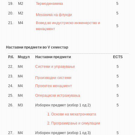
19.
М2
Термодинамика
5
20.
М2
5
Механика на флуиди
21.
М4
Вовед во индустриско инженерство и
5
менаџмент
Наставни предмети во V семестар
Р.б.
Модул
Наставни предмети
ECTS
22.
М4
Системи и управување
5
23.
М4
5
Производни системи
24.
М4
Проектен менаџмент
5
25.
М4
Операциски истражувања
5
26.
М3
Изборен предмет (избор 1 од 2)
5
1. Основи на мехатрониката
2. Програмирање и симулации
27.
М4
Изборен предмет (избор 1 од 3)
5