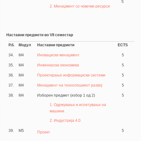
5
2. Менаџмент со човечки ресурси
Наставни предмети во VII семестар
Р.б.
Модул
Наставни предмети
ECTS
34.
М4
Иновациски менаџмент
5
35.
М4
Инженерска економика
5
36.
М4
Проектирање информациски системи
5
37.
М4
Менаџмент на технолошкиот развој
5
38.
М4
Изборен предмет (избор 1 од 2)
5
1. Одржување и испитување на
машини
2. Индустрија 4.0
39.
М5
5
Проект