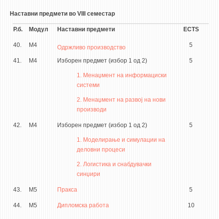
Наставни предмети во VIII семестар
Р.б.
Модул
Наставни предмети
ECTS
40.
М4
5
Одржливо производство
41.
М4
Изборен предмет (избор 1 од 2)
5
1. Менаџмент на информациски
системи
2. Менаџмент на развој на нови
производи
42.
М4
Изборен предмет (избор 1 од 2)
5
1. Моделирање и симулации на
деловни процеси
2. Логистика и снабдувачки
синџири
43.
М5
Пракса
5
44.
М5
Дипломска работа
10