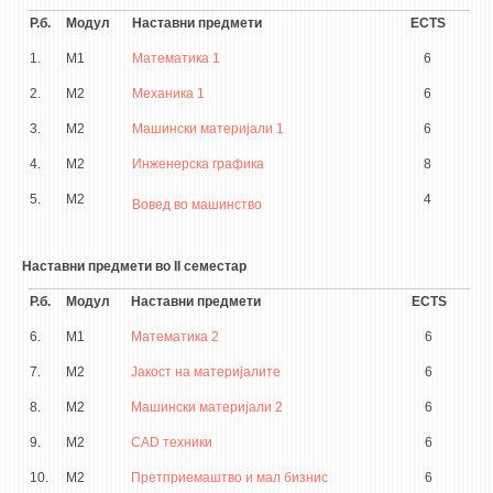
Р.б.
Модул
Наставни предмети
ECTS
ЕКВИВАЛЕНЦИИ ОД СТАРИ СТУДИСКИ ПРОГРАМИ
1.
М1
Математика 1
6
ОГЛАСНА ТАБЛА
2.
М2
Механика 1
6
3.
М2
Машински материјали 1
6
СООПШТЕНИЈА
4.
М2
Инженерска графика
8
СТУДЕНТСКА СЛУЖБА
5.
М2
4
БИБЛИОТЕКА
Вовед во машинство
ДА ВИНЧИ МАГАЗИН
Наставни предмети во II семестар
СТИПЕНДИИ/ПРАКСИ
Р.б.
Модул
Наставни предмети
ECTS
СТИПЕНДИИ
6.
М1
Математика 2
6
ПРАКСИ
7.
М2
Јакост на материјалите
6
8.
М2
Машински материјали 2
6
КОНТАКТ
9.
М2
CAD техники
6
10.
М2
Претприемаштво и мал бизнис
6