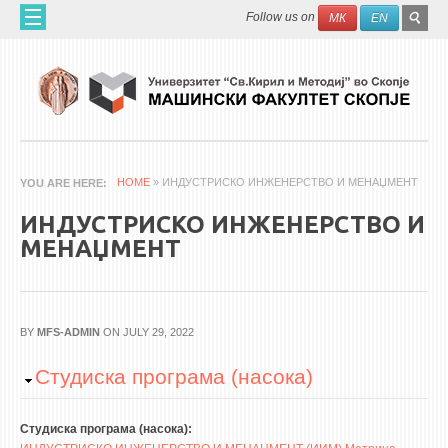
Skip to main content
SEAR
Search
Follow us on
МК
EN
FO
ДОМА
ЗА НАС
60 ГОДИНИ МФ
ЗА ФАКУЛТЕТОТ
HOME
» ИНДУСТРИСКО ИНЖЕНЕРСТВО И МЕНАЏМЕНТ
YOU ARE HERE
ОРГАНИЗАЦИЈА
ИНДУСТРИСКО ИНЖЕНЕРСТВО И
НАУЧНА ДЕЈНОСТ
МЕНАЏМЕНТ
МАШИНСКО ИНЖЕНЕРСТВО - НАУЧНО СПИСАНИЕ
АПЛИКАТИВНА ДЕЈНОСТ
BY
MFS-ADMIN
ON JULY 29, 2022
МЕЃУНАРОДНА СОРАБОТКА
Hide
Студиска програма (насока)
ERASMUS+
QIM-SEE
Студиска програма (насока):