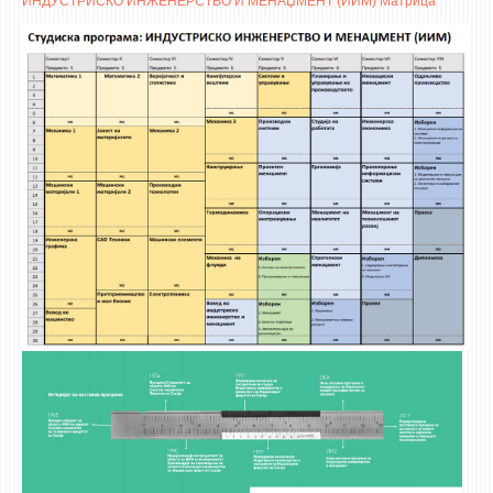
ИНДУСТРИСКО ИНЖЕНЕРСТВО И МЕНАЏМЕНТ (ИИМ) Матрица
3DFindIT
WATERBRIDGING
CIRASIM
ENERGET
AIR QUALITY MODELLING
АКТИ
АКТИ
ИНФОРМАЦИИ ОД ЈАВЕН КАРАКТЕР
АНКЕТИ И САМОЕВАЛУАЦИИ
ЗАВРШНИ СМЕТКИ
ТЕЛЕФОНСКИ ИМЕНИК
ALUMNI MFS
ИЗВЕСТУВАЊА