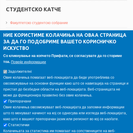
СТУДЕНТСКО КАТЧЕ
Факултетско студентско собрание
ДА Винчи магазин
НИЕ КОРИСТИМЕ КОЛАЧИЊА НА ОВАА СТРАНИЦА
ЗА ДА ГО ПОДОБРИМЕ ВАШЕТО КОРИСНИЧКО
Алумни асоцијација
ИСКУСТВО
Студентски пракси
Со кликнување на копчето Прифати, се согласувате да го сториме
тоа.
Повеќе информации
ГАЛЕРИЈА
Задолжителнi
Овие колачиња помагаат веб-локацијата да биде употреблива со
овозможување на основни функции како што се навигација на страници и
пристап до безбедни области на веб-локацијата. Веб-страницата не
може да функционира правилно без овие колачиња.
Препорачани
Овие колачиња овозможуваат веб-локацијата да запомни информации
што го менуваат начинот на кој се однесува или изгледа веб-локацијата,
како што е вашиот препорачан јазик или регионот во кој се наоѓате.
Статистички
Колачињата за статистика им помагаат на сопствениците на веб-