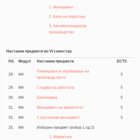
1. Менаџмент
2. Бази на податоци
3. Автоматизација во
производство
Наставни предмети во VI семестар
Р.б.
Модул
Наставни предмети
ECTS
Планирање и управување на
28.
М4
5
производството
29.
М4
Студија на работата
5
30.
М4
Ергономија
5
31.
М4
Менаџмент на квалитетот
5
32.
М4
Стратегиски менаџмент
5
33.
М4
Изборен предмет (избор 1 од 2)
1. Маркетинг