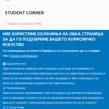
STUDENT CORNER
Student assembly of FME
Da Vinci Magazinne
НИЕ КОРИСТИМЕ КОЛАЧИЊА НА ОВАА СТРАНИЦА
ЗА ДА ГО ПОДОБРИМЕ ВАШЕТО КОРИСНИЧКО
Alumni association
ИСКУСТВО
Student internship
Со кликнување на копчето Прифати, се согласувате да го сториме
тоа.
Повеќе информации
GALLERY
Задолжителнi
Овие колачиња помагаат веб-локацијата да биде употреблива со
овозможување на основни функции како што се навигација на страници и
пристап до безбедни области на веб-локацијата. Веб-страницата не
може да функционира правилно без овие колачиња.
Препорачани
Овие колачиња овозможуваат веб-локацијата да запомни информации
што го менуваат начинот на кој се однесува или изгледа веб-локацијата,
како што е вашиот препорачан јазик или регионот во кој се наоѓате.
Статистички