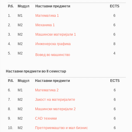
Р.б.
Модул
Наставни предмети
ECTS
1.
М1
Математика 1
6
2.
М2
Механика 1
6
3.
М2
Машински материјали 1
6
4.
М2
Инженерска графика
8
5.
М2
4
Вовед во машинство
Наставни предмети во II семестар
Р.б.
Модул
Наставни предмети
ECTS
6.
М1
Математика 2
6
7.
М2
Јакост на материјалите
6
8.
М2
Машински материјали 2
6
9.
М2
CAD техники
6
10.
М2
Претприемаштво и мал бизнис
6