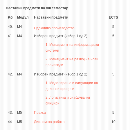
Наставни предмети во VIII семестар
Р.б.
Модул
Наставни предмети
ECTS
40.
М4
5
Одржливо производство
41.
М4
Изборен предмет (избор 1 од 2)
5
1. Менаџмент на информациски
системи
2. Менаџмент на развој на нови
производи
42.
М4
Изборен предмет (избор 1 од 2)
5
1. Моделирање и симулации на
деловни процеси
2. Логистика и снабдувачки
синџири
43.
М5
Пракса
5
44.
М5
Дипломска работа
10