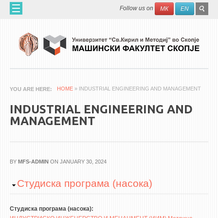
Skip to main content
SEAR
Search
Follow us on
МК
EN
FO
HOME
ABOUT US
60 YEARS MF
ABOUT THE FACULTY
HOME
» INDUSTRIAL ENGINEERING AND MANAGEMENT
YOU ARE HERE
ORGANIZATION
INDUSTRIAL ENGINEERING AND
SCIENTIFIC ACTIVITIES
MANAGEMENT
APPLIED ACTIVITES
DOCUMENTS
PHONE BOOK
BY
MFS-ADMIN
ON JANUARY 30, 2024
Hide
Студиска програма (насока)
ACADEMIC STAFF
PROFESSORS
Студиска програма (насока):