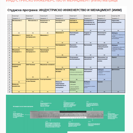
ИНДУСТРИСКО ИНЖЕНЕРСТВО И МЕНАЏМЕНТ (ИИМ) Матрица
ASSOCIATE PROFESSORS
ASSISTANT PROFESSORS
ASSISTANTS
LECTORS
RETIRED STAFF
IN MEMORIAM
STUDIES
UNDERGRADUATE
POSTGRADUATE
PHD
INTERNATIONAL EXCHANGE
BULLETIN BOARD
ANNOUNCEMENTS