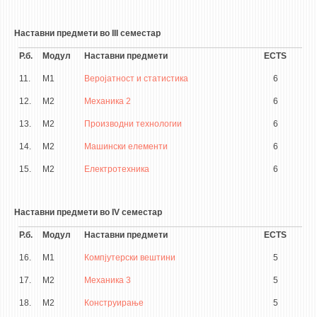
Наставни предмети во III семестар
Р.б.
Модул
Наставни предмети
ECTS
11.
М1
Веројатност и статистика
6
12.
М2
Механика 2
6
13.
М2
Производни технологии
6
14.
М2
Машински елементи
6
15.
М2
Електротехника
6
Наставни предмети во IV семестар
Р.б.
Модул
Наставни предмети
ECTS
16.
М1
Компјутерски вештини
5
17.
М2
Механика 3
5
18.
М2
Конструирање
5