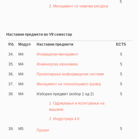
5
2. Менаџмент со човечки ресурси
Наставни предмети во VII семестар
Р.б.
Модул
Наставни предмети
ECTS
34.
М4
Иновациски менаџмент
5
35.
М4
Инженерска економика
5
36.
М4
Проектирање информациски системи
5
37.
М4
Менаџмент на технолошкиот развој
5
38.
М4
Изборен предмет (избор 1 од 2)
5
1. Одржување и испитување на
машини
2. Индустрија 4.0
39.
М5
5
Проект