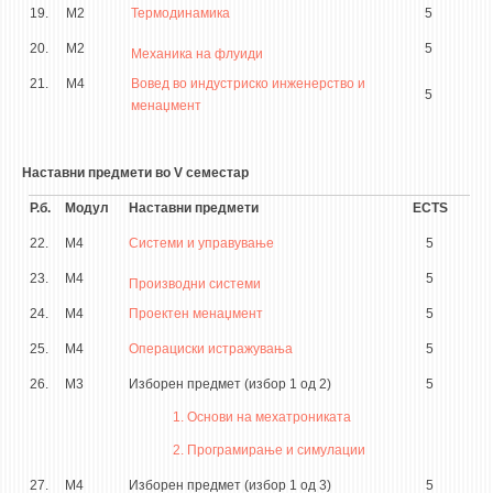
19.
М2
Термодинамика
5
20.
М2
5
Механика на флуиди
21.
М4
Вовед во индустриско инженерство и
5
менаџмент
Наставни предмети во V семестар
Р.б.
Модул
Наставни предмети
ECTS
22.
М4
Системи и управување
5
23.
М4
5
Производни системи
24.
М4
Проектен менаџмент
5
25.
М4
Операциски истражувања
5
26.
М3
Изборен предмет (избор 1 од 2)
5
1. Основи на мехатрониката
2. Програмирање и симулации
27.
М4
Изборен предмет (избор 1 од 3)
5