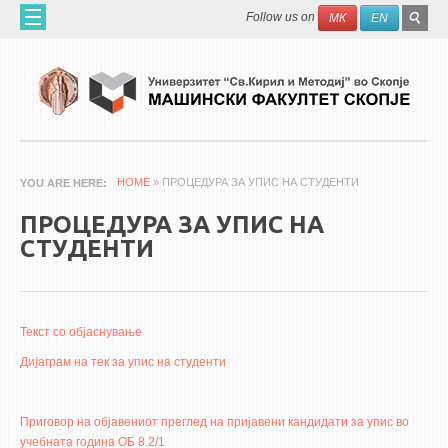
Skip to main content
SEAR
Search
Follow us on
МК
EN
FO
ДОМА
ЗА НАС
60 ГОДИНИ МФ
ЗА ФАКУЛТЕТОТ
HOME
» ПРОЦЕДУРА ЗА УПИС НА СТУДЕНТИ
YOU ARE HERE
ОРГАНИЗАЦИЈА
ПРОЦЕДУРА ЗА УПИС НА
НАУЧНА ДЕЈНОСТ
СТУДЕНТИ
МАШИНСКО ИНЖЕНЕРСТВО - НАУЧНО СПИСАНИЕ
АПЛИКАТИВНА ДЕЈНОСТ
Текст со објаснување
МЕЃУНАРОДНА СОРАБОТКА
Дијаграм на тек за упис на студенти
ERASMUS+
QIM-SEE
Приговор на објавениот преглед на пријавени кандидати за упис во
учебната година ОБ 8.2/1