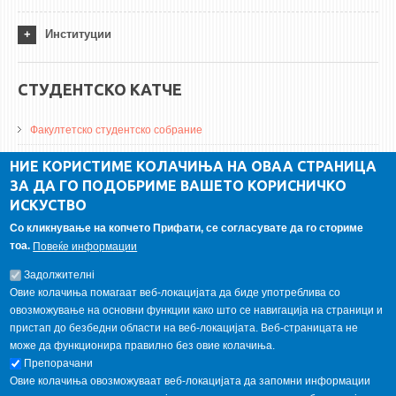
Институции
СТУДЕНТСКО КАТЧЕ
Факултетско студентско собрание
ДА Винчи магазин
НИЕ КОРИСТИМЕ КОЛАЧИЊА НА ОВАА СТРАНИЦА
ЗА ДА ГО ПОДОБРИМЕ ВАШЕТО КОРИСНИЧКО
Алумни асоцијација
ИСКУСТВО
Студентски пракси
Со кликнување на копчето Прифати, се согласувате да го сториме
тоа.
Повеќе информации
ГАЛЕРИЈА
Задолжителнi
Овие колачиња помагаат веб-локацијата да биде употреблива со
овозможување на основни функции како што се навигација на страници и
пристап до безбедни области на веб-локацијата. Веб-страницата не
може да функционира правилно без овие колачиња.
Препорачани
Овие колачиња овозможуваат веб-локацијата да запомни информации