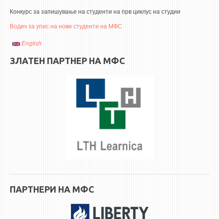
3DFindIT
Конкурс за запишување на студенти на прв циклус на студии
WATERBRIDGING
Водич за упис на нови студенти на МФС
CIRASIM
English
ENERGET
ЗЛАТЕН ПАРТНЕР НА МФС
AIR QUALITY MODELLING
АКТИ
АКТИ
ИНФОРМАЦИИ ОД ЈАВЕН КАРАКТЕР
АНКЕТИ И САМОЕВАЛУАЦИИ
ЗАВРШНИ СМЕТКИ
ТЕЛЕФОНСКИ ИМЕНИК
ALUMNI MFS
ПАРТНЕРИ НА МФС
ИЗВЕСТУВАЊА