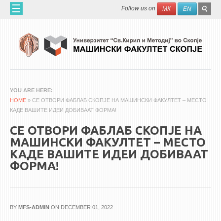
Skip to main content
SEAR
Search
Follow us on
МК
EN
FO
ДОМА
ЗА НАС
60 ГОДИНИ МФ
ЗА ФАКУЛТЕТОТ
YOU ARE HERE
HOME
ОРГАНИЗАЦИЈА
» СЕ ОТВОРИ ФАБЛАБ СКОПЈЕ НА МАШИНСКИ ФАКУЛТЕТ – МЕСТО
КАДЕ ВАШИТЕ ИДЕИ ДОБИВААТ ФОРМА!
НАУЧНА ДЕЈНОСТ
СЕ ОТВОРИ ФАБЛАБ СКОПЈЕ НА
МАШИНСКО ИНЖЕНЕРСТВО - НАУЧНО СПИСАНИЕ
МАШИНСКИ ФАКУЛТЕТ – МЕСТО
КАДЕ ВАШИТЕ ИДЕИ ДОБИВААТ
АПЛИКАТИВНА ДЕЈНОСТ
ФОРМА!
МЕЃУНАРОДНА СОРАБОТКА
ERASMUS+
QIM-SEE
BY
MFS-ADMIN
ON DECEMBER 01, 2022