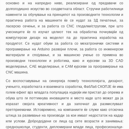
основно и на напредно ниво, реализирани од предавачи со
ЕКВИВАЛЕНЦИИ ОД СТАРИ СТУДИСКИ ПРОГРАМИ
долгогодишно искуство во соодветната област. Стручни работилници
наменети за обучување на принципот на производните технологии и
практична работа на машините ќе се нудат за 3Д печатење, за
ОГЛАСНА ТАБЛА
ласерско сечење, и за работа со CNC глодалки/стругови, при што
учесниците ќе го изучат целиот тек на обработка почнувајќи од
СООПШТЕНИЈА
компјутерски дизајн на моделот па до практична изработка на
продуктот. Се нудат обуки за работа со мехатронички системи и
СТУДЕНТСКА СЛУЖБА
програмирање на Arduino развојни плочи, за работа со инженерски
БИБЛИОТЕКА
материјали и спојување, и за машинско учење со примена во
производни технологии и роботика, како и курсеви за 3D CAD
ДА ВИНЧИ МАГАЗИН
моделирање, CAE моделирање, и CAM курсеви за програмирање на
CNC машина.
СТИПЕНДИИ/ПРАКСИ
Со воспоставување на синергија помеѓу технологијата, дизајнот,
учењето, изработката и взаемната соработка, ФабЛаб СКОПЈЕ ќе има
СТИПЕНДИИ
голем ефект врз младата популација нудејќи им пристап до опрема и
ПРАКСИ
обука што ги поттикнува иновациите и место каде што можат да ја
изразат својата креативност и да започнат да размислуваат
КОНТАКТ
претприемачки. Истовремено, на компаниите ќе служи како отскочна
штица за развивање на производи за кои имаат недостаток на кадар
или услови. Добродојдени се лица од сите возрасти и занимања:
средношколци, студенти, дипломирани млади лица, професионалци-