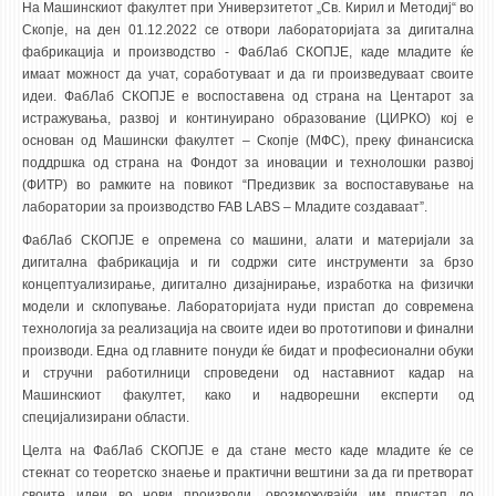
3DFindIT
На Машинскиот факултет при Универзитетот „Св. Кирил и Методиј“ во
Скопје, на ден 01.12.2022 се отвори лабораторијата за дигитална
WATERBRIDGING
фабрикација и производство - ФабЛаб СКОПЈЕ, каде младите ќе
CIRASIM
имаат можност да учат, соработуваат и да ги произведуваат своите
идеи. ФабЛаб СКОПЈЕ е воспоставена од страна на Центарот за
ENERGET
истражувања, развој и континуирано образование (ЦИРКО) кој е
AIR QUALITY MODELLING
основан од Машински факултет – Скопје (МФС), преку финансиска
поддршка од страна на Фондот за иновации и технолошки развој
(ФИТР) во рамките на повикот “Предизвик за воспоставување на
АКТИ
лаборатории за производство FAB LABS – Младите создаваат”.
АКТИ
ФабЛаб СКОПЈЕ е опремена со машини, алати и материјали за
дигитална фабрикација и ги содржи сите инструменти за брзо
ИНФОРМАЦИИ ОД ЈАВЕН КАРАКТЕР
концептуализирање, дигитално дизајнирање, изработка на физички
АНКЕТИ И САМОЕВАЛУАЦИИ
модели и склопување. Лабораторијата нуди пристап до современа
технологија за реализација на своите идеи во прототипови и финални
ЗАВРШНИ СМЕТКИ
производи. Една од главните понуди ќе бидат и професионални обуки
и стручни работилници спроведени од наставниот кадар на
ТЕЛЕФОНСКИ ИМЕНИК
Машинскиот факултет, како и надворешни експерти од
ALUMNI MFS
специјализирани области.
ИЗВЕСТУВАЊА
Целта на ФабЛаб СКОПЈЕ е да стане место каде младите ќе се
стекнат со теоретско знаење и практични вештини за да ги претворат
своите идеи во нови производи, овозможувајќи им пристап до