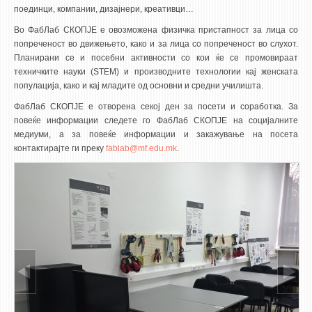
поединци, компании, дизајнери, креативци…
Во ФабЛаб СКОПЈЕ е овозможена физичка пристапност за лица со
попреченост во движењето, како и за лица со попреченост во слухот.
Планирани се и посебни активности со кои ќе се промовираат
техничките науки (STEM) и производните технологии кај женската
популација, како и кај младите од основни и средни училишта.
ФабЛаб СКОПЈЕ е отворена секој ден за посети и соработка. За
повеќе информации следете го ФабЛаб СКОПЈЕ на социјалните
медиуми, а за повеќе информации и закажување на посета
контактирајте ги преку
fablab@mf.edu.mk
.