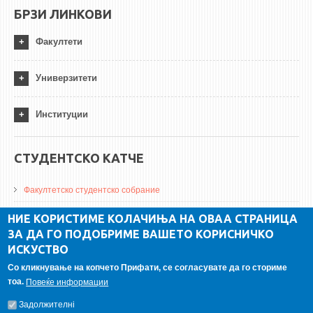
БРЗИ ЛИНКОВИ
Факултети
Универзитети
Институции
СТУДЕНТСКО КАТЧЕ
Факултетско студентско собрание
ДА Винчи магазин
НИЕ КОРИСТИМЕ КОЛАЧИЊА НА ОВАА СТРАНИЦА
ЗА ДА ГО ПОДОБРИМЕ ВАШЕТО КОРИСНИЧКО
Алумни асоцијација
ИСКУСТВО
Студентски пракси
Со кликнување на копчето Прифати, се согласувате да го сториме
тоа.
Повеќе информации
ГАЛЕРИЈА
Задолжителнi