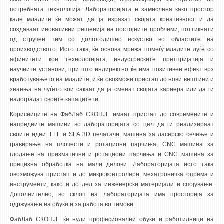
НАСТАВЕН КАДАР
потребната технологија. Лабораторијата е замислена како простор
каде младите ќе можат да ја изразат својата креативност и да
РЕДОВНИ ПРОФ.
создаваат иновативни решенија на постојните проблеми, поттикнати
ВОНРЕДНИ ПРОФ.
од стручен тим со долгогодишно искуство во областите на
производството. Исто така, ќе основа мрежа помеѓу младите луѓе со
ДОЦЕНТИ
афинитети кон технологијата, индустриските претпријатија и
научните установи, при што индиректно ќе има позитивен ефект врз
АСИСТЕНТИ
вработувањето на младите, и ќе овозможи пристап до нови вештини и
ЛЕКТОРИ
знаења на луѓето кои сакаат да ја сменат својата кариера или да ги
надоградат своите капацитети.
ЛАБОРАНТИ
Корисниците на ФабЛаб СКОПЈЕ имаат пристап до современите и
ПЕНЗИОНИРАН КАДАР
напредните машини во лабораторијата со цел да ги реализираат
IN MEMORIAM
своите идеи: FFF и SLA 3D печатачи, машина за ласерско сечење и
гравирање на плочести и ротациони парчиња, CNC машина за
глодање на призматични и ротациони парчиња и CNC машина за
СТУДИИ
прецизна обработка на мали делови. Лабораторијата исто така
овозможува пристап и до микроконтролери, мехатроничка опрема и
I ЦИКЛУС - ДОДИПЛОМСКИ
инструменти, како и до дел за инженерски материјали и спојување.
II ЦИКЛУС - ПОСЛЕДИПЛОМСКИ
Дополнително, во склоп на лабораторијата има просторија за
одржување на обуки и за работа во тимови.
III ЦИКЛУС - ДОКТОРСКИ
ФабЛаб СКОПЈЕ ќе нуди професионални обуки и работилници на
МЕЃУНАРОДНА РАЗМЕНА