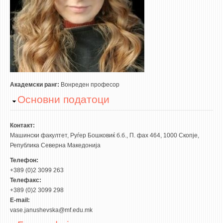
3DFindIT
WATERBRIDGING
CIRASIM
ENERGET
AIR QUALITY MODELLING
АКТИ
Академски ранг:
Вонредeн професор
Hide
Основни податоци
АКТИ
ИНФОРМАЦИИ ОД ЈАВЕН КАРАКТЕР
Контакт:
АНКЕТИ И САМОЕВАЛУАЦИИ
Машински факултет, Руѓер Бошковиќ б.б., П. фах 464, 1000 Скопје,
Република Северна Македонија
ЗАВРШНИ СМЕТКИ
Телефон:
+389 (0)2 3099 263
ТЕЛЕФОНСКИ ИМЕНИК
Телефакс:
ALUMNI MFS
+389 (0)2 3099 298
E-mail:
ИЗВЕСТУВАЊА
vase.janushevska@mf.edu.mk