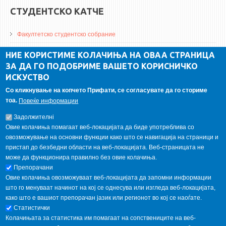
СТУДЕНТСКО КАТЧЕ
Факултетско студентско собрание
ДА Винчи магазин
НИЕ КОРИСТИМЕ КОЛАЧИЊА НА ОВАА СТРАНИЦА
ЗА ДА ГО ПОДОБРИМЕ ВАШЕТО КОРИСНИЧКО
Алумни асоцијација
ИСКУСТВО
Студентски пракси
Со кликнување на копчето Прифати, се согласувате да го сториме
тоа.
Повеќе информации
ГАЛЕРИЈА
Задолжителнi
Овие колачиња помагаат веб-локацијата да биде употреблива со
овозможување на основни функции како што се навигација на страници и
пристап до безбедни области на веб-локацијата. Веб-страницата не
може да функционира правилно без овие колачиња.
Препорачани
Овие колачиња овозможуваат веб-локацијата да запомни информации
што го менуваат начинот на кој се однесува или изгледа веб-локацијата,
како што е вашиот препорачан јазик или регионот во кој се наоѓате.
Статистички
Колачињата за статистика им помагаат на сопствениците на веб-