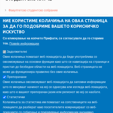
Факултетско студентско собрание
ДА Винчи магазин
НИЕ КОРИСТИМЕ КОЛАЧИЊА НА ОВАА СТРАНИЦА
ЗА ДА ГО ПОДОБРИМЕ ВАШЕТО КОРИСНИЧКО
Алумни асоцијација
ИСКУСТВО
Студентски пракси
Со кликнување на копчето Прифати, се согласувате да го сториме
тоа.
Повеќе информации
ГАЛЕРИЈА
Задолжителнi
Овие колачиња помагаат веб-локацијата да биде употреблива со
овозможување на основни функции како што се навигација на страници и
пристап до безбедни области на веб-локацијата. Веб-страницата не
може да функционира правилно без овие колачиња.
Препорачани
Овие колачиња овозможуваат веб-локацијата да запомни информации
што го менуваат начинот на кој се однесува или изгледа веб-локацијата,
како што е вашиот препорачан јазик или регионот во кој се наоѓате.
Статистички
Колачињата за статистика им помагаат на сопствениците на веб-
локациите да разберат како посетителите комуницираат со веб-
локациите со собирање и пријавување информации анонимно.