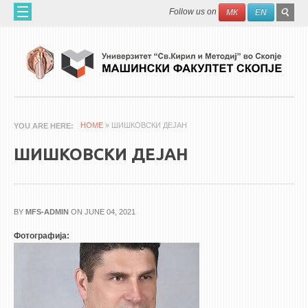
Skip to main content
SEAR
Search
Follow us on
МК
EN
FO
ДОМА
ЗА НАС
60 ГОДИНИ МФ
ЗА ФАКУЛТЕТОТ
HOME
» ШИШКОВСКИ ДЕЈАН
YOU ARE HERE
ОРГАНИЗАЦИЈА
ШИШКОВСКИ ДЕЈАН
НАУЧНА ДЕЈНОСТ
МАШИНСКО ИНЖЕНЕРСТВО - НАУЧНО СПИСАНИЕ
BY
MFS-ADMIN
ON JUNE 04, 2021
АПЛИКАТИВНА ДЕЈНОСТ
Фотографија:
МЕЃУНАРОДНА СОРАБОТКА
ERASMUS+
QIM-SEE