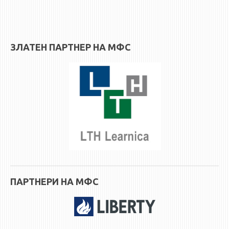
3DFindIT
WATERBRIDGING
CIRASIM
ЗЛАТЕН ПАРТНЕР НА МФС
ENERGET
AIR QUALITY MODELLING
АКТИ
АКТИ
ИНФОРМАЦИИ ОД ЈАВЕН КАРАКТЕР
АНКЕТИ И САМОЕВАЛУАЦИИ
ЗАВРШНИ СМЕТКИ
ТЕЛЕФОНСКИ ИМЕНИК
ПАРТНЕРИ НА МФС
ALUMNI MFS
ИЗВЕСТУВАЊА