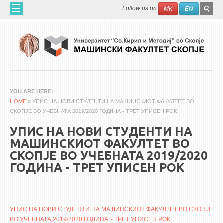
Skip to main content
SEAR
Search
Follow us on
МК
EN
FO
ДОМА
ЗА НАС
60 ГОДИНИ МФ
ЗА ФАКУЛТЕТОТ
YOU ARE HERE
HOME
ОРГАНИЗАЦИЈА
» УПИС НА НОВИ СТУДЕНТИ НА МАШИНСКИОТ ФАКУЛТЕТ ВО
СКОПЈЕ ВО УЧЕБНАТА 2019/2020 ГОДИНА - ТРЕТ УПИСЕН РОК
НАУЧНА ДЕЈНОСТ
УПИС НА НОВИ СТУДЕНТИ НА
МАШИНСКО ИНЖЕНЕРСТВО - НАУЧНО СПИСАНИЕ
МАШИНСКИОТ ФАКУЛТЕТ ВО
СКОПЈЕ ВО УЧЕБНАТА 2019/2020
АПЛИКАТИВНА ДЕЈНОСТ
ГОДИНА - ТРЕТ УПИСЕН РОК
МЕЃУНАРОДНА СОРАБОТКА
ERASMUS+
QIM-SEE
УПИС НА НОВИ СТУДЕНТИ НА МАШИНСКИОТ ФАКУЛТЕТ ВО СКОПЈЕ
ВО УЧЕБНАТА 2019/2020 ГОДИНА - ТРЕТ УПИСЕН РОК