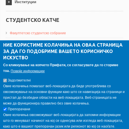
Институции
СТУДЕНТСКО КАТЧЕ
Факултетско студентско собрание
ДА Винчи магазин
НИЕ КОРИСТИМЕ КОЛАЧИЊА НА ОВАА СТРАНИЦА
ЗА ДА ГО ПОДОБРИМЕ ВАШЕТО КОРИСНИЧКО
Алумни асоцијација
ИСКУСТВО
Студентски пракси
Со кликнување на копчето Прифати, се согласувате да го сториме
тоа.
Повеќе информации
ГАЛЕРИЈА
Задолжителнi
Овие колачиња помагаат веб-локацијата да биде употреблива со
овозможување на основни функции како што се навигација на страници и
пристап до безбедни области на веб-локацијата. Веб-страницата не
може да функционира правилно без овие колачиња.
Препорачани
Овие колачиња овозможуваат веб-локацијата да запомни информации
што го менуваат начинот на кој се однесува или изгледа веб-локацијата,
како што е вашиот препорачан јазик или регионот во кој се наоѓате.