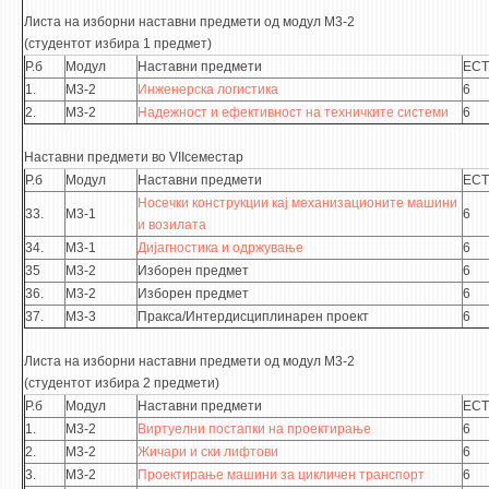
Листа на изборни наставни предмети од модул М3-2
(студентот избира 1 предмет)
Р.б
Модул
Наставни предмети
ECT
1.
М3-2
Инженерска логистика
6
2.
М3-2
Надежност и ефективност на техничките системи
6
Наставни предмети во VIIсеместар
Р.б
Модул
Наставни предмети
ECT
Носечки конструкции кај механизационите машини
33.
М3-1
6
и возилата
34.
М3-1
Дијагностика и одржување
6
35
М3-2
Изборен предмет
6
36.
М3-2
Изборен предмет
6
37.
М3-3
Пракса/Интердисциплинарен проект
6
Листа на изборни наставни предмети од модул М3-2
(студентот избира 2 предмети)
Р.б
Модул
Наставни предмети
ECT
1.
М3-2
Виртуелни постапки на проектирање
6
2.
М3-2
Жичари и ски лифтови
6
3.
М3-2
Проектирање машини за цикличен транспорт
6