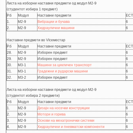
Листа на изборни наставни предмети од модул М2-9
(студентот избира 1 предмет)
Р.б
Модул
Наставни предмети
ECT
1.
М2-9
Вибрации и бучава
6
2.
М2-9
Хидраулични машини
6
Наставни предмети во VIсеместар
Р.б
Модул
Наставни предмети
ECT
28.
М2-9
Изборен предмет
6
29.
М2-9
Изборен предмет
6
30.
М3-1
Машини за цикличен транспорт
6
31.
М3-1
Градежни и рударски машини
6
32.
М3-2
Изборен предмет
6
Листа на изборни наставни предмети од модул М2-9
(студентот избира 2 предмети)
Р.б
Модул
Наставни предмети
ECT
1.
М2-9
Дизајн на носечки конструкции
6
2.
М2-9
Мотори и горива
6
3.
М2-9
Основи на мехатронички системи
6
4.
М2-9
Хидраулични и пневматски компоненти
6