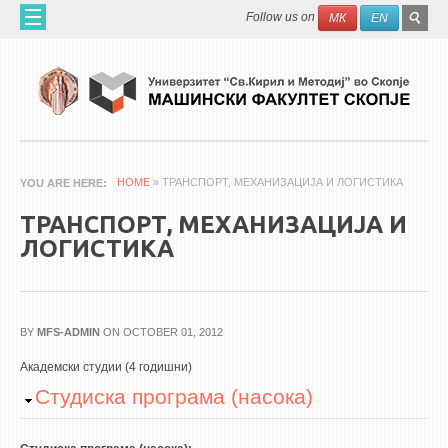
Skip to main content
SEAR
Search
Follow us on
МК
EN
FO
ДОМА
ЗА НАС
60 ГОДИНИ МФ
ЗА ФАКУЛТЕТОТ
HOME
» ТРАНСПОРТ, МЕХАНИЗАЦИЈА И ЛОГИСТИКА
YOU ARE HERE
ОРГАНИЗАЦИЈА
ТРАНСПОРТ, МЕХАНИЗАЦИЈА И
НАУЧНА ДЕЈНОСТ
ЛОГИСТИКА
МАШИНСКО ИНЖЕНЕРСТВО - НАУЧНО СПИСАНИЕ
АПЛИКАТИВНА ДЕЈНОСТ
BY
MFS-ADMIN
ON OCTOBER 01, 2012
МЕЃУНАРОДНА СОРАБОТКА
Академски студии (4 годишни)
ERASMUS+
Hide
Студиска програма (насока)
QIM-SEE