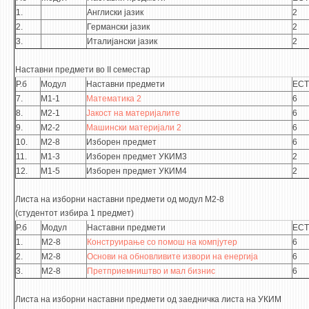
НАСТАВЕН КАДАР
1.
Англиски јазик
2
2.
Германски јазик
2
РЕДОВНИ ПРОФ.
3.
Италијански јазик
2
ВОНРЕДНИ ПРОФ.
Наставни предмети во II семестар
ДОЦЕНТИ
Р.б
Модул
Наставни предмети
ECT
АСИСТЕНТИ
7.
М1-1
Математика 2
6
8.
М2-1
Јакост на материјалите
6
ЛЕКТОРИ
9.
М2-2
Машински материјали 2
6
ЛАБОРАНТИ
10.
М2-8
Изборен предмет
6
11.
М1-3
Изборен предмет УКИМ3
2
ПЕНЗИОНИРАН КАДАР
12.
М1-5
Изборен предмет УКИМ4
2
IN MEMORIAM
Листа на изборни наставни предмети од модул М2-8
(студентот избира 1 предмет)
СТУДИИ
Р.б
Модул
Наставни предмети
ECT
1.
М2-8
Конструирање со помош на компјутер
6
I ЦИКЛУС - ДОДИПЛОМСКИ
2.
М2-8
Основи на обновливите извори на енергија
6
II ЦИКЛУС - ПОСЛЕДИПЛОМСКИ
3.
М2-8
Претприемништво и мал бизнис
6
III ЦИКЛУС - ДОКТОРСКИ
Листа на изборни наставни предмети од заедничка листа на УКИМ
МЕЃУНАРОДНА РАЗМЕНА