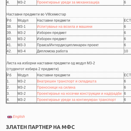
4.
М3-2
Проектирање уреди за механизација
6
Наставни предмети во VIIIсеместар
Р.б
Модул
Наставни предмети
ECT
38.
М3-1
Испитување на возила и машини
6
39.
М3-2
Изборен предмет
6
40.
М3-2
Изборен предмет
6
41.
М3-3
Пракса/Интердисциплинарен проект
6
42.
М3-4
Дипломска работа
10
Листа на изборни наставни предмети од модул М3-2
(студентот избира 2 предмети)
Р.б
Модул
Наставни предмети
ECT
1.
М3-2
Внатрешен транспорт и складишта
6
2.
М3-2
Преносници на силина
6
3.
М3-2
Проектирање на носечки конструкции и надградби
6
4.
М3-2
Проектирање уреди за континуиран транспорт
6
English
ЗЛАТЕН ПАРТНЕР НА МФС