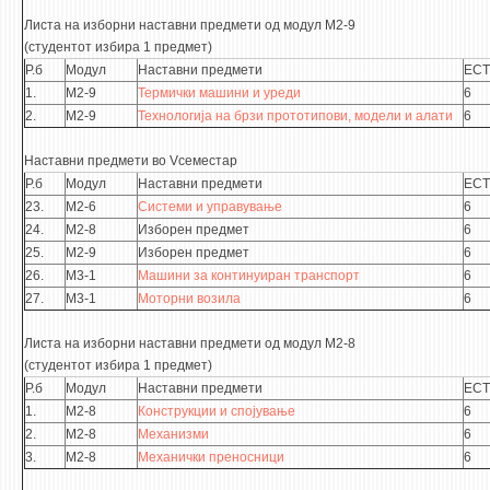
Листа на изборни наставни предмети од модул М2-9
(студентот избира 1 предмет)
Р.б
Модул
Наставни предмети
ECT
1.
М2-9
Термички машини и уреди
6
2.
М2-9
Технологија на брзи прототипови, модели и алати
6
Наставни предмети во Vсеместар
Р.б
Модул
Наставни предмети
ECT
23.
М2-6
Системи и управување
6
24.
М2-8
Изборен предмет
6
25.
М2-9
Изборен предмет
6
26.
М3-1
Машини за континуиран транспорт
6
27.
М3-1
Моторни возила
6
Листа на изборни наставни предмети од модул М2-8
(студентот избира 1 предмет)
Р.б
Модул
Наставни предмети
ECT
1.
М2-8
Конструкции и спојување
6
2.
М2-8
Механизми
6
3.
М2-8
Механички преносници
6