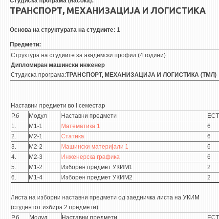
Студиска програма (насока):
3DFindIT
ТРАНСПОРТ, МЕХАНИЗАЦИЈА И ЛОГИСТИКА
WATERBRIDGING
Основа на структурата на студиите:
1
CIRASIM
Предмети:
ENERGET
Структура на студиите за академски профил (4 години)
AIR QUALITY MODELLING
Дипломиран машински инженер
Студиска програма:
ТРАНСПОРТ, МЕХАНИЗАЦИЈА И ЛОГИСТИКА (ТМЛ)
АКТИ
АКТИ
Наставни предмети во I семестар
Р.б
Модул
Наставни предмети
ECT
ИНФОРМАЦИИ ОД ЈАВЕН КАРАКТЕР
1.
М1-1
Математика 1
6
АНКЕТИ И САМОЕВАЛУАЦИИ
2.
М2-1
Статика
6
3.
М2-2
Машински материјали 1
6
ЗАВРШНИ СМЕТКИ
4.
М2-3
Инженерска графика
6
5.
М1-2
Изборен предмет УКИМ1
2
ТЕЛЕФОНСКИ ИМЕНИК
6.
М1-4
Изборен предмет УКИМ2
2
ALUMNI MFS
Листа на изборни наставни предмети од заедничка листа на УКИМ
ИЗВЕСТУВАЊА
(студентот избира 2 предмети)
Р.б
Модул
Наставни предмети
ECT