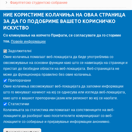
Факултетско студентско собрание
ДА Винчи магазин
НИЕ КОРИСТИМЕ КОЛАЧИЊА НА ОВАА СТРАНИЦА
ЗА ДА ГО ПОДОБРИМЕ ВАШЕТО КОРИСНИЧКО
Алумни асоцијација
ИСКУСТВО
Студентски пракси
Со кликнување на копчето Прифати, се согласувате да го сториме
тоа.
Повеќе информации
ГАЛЕРИЈА
Задолжителнi
Овие колачиња помагаат веб-локацијата да биде употреблива со
овозможување на основни функции како што се навигација на страници и
пристап до безбедни области на веб-локацијата. Веб-страницата не
може да функционира правилно без овие колачиња.
Препорачани
Овие колачиња овозможуваат веб-локацијата да запомни информации
што го менуваат начинот на кој се однесува или изгледа веб-локацијата,
како што е вашиот препорачан јазик или регионот во кој се наоѓате.
Статистички
Колачињата за статистика им помагаат на сопствениците на веб-
локациите да разберат како посетителите комуницираат со веб-
локациите со собирање и пријавување информации анонимно.
Copyright © 2013 Garnet All Rights Reserved. Designed by
weebpal.com
.