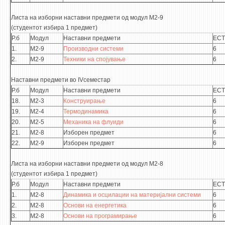
Листа на изборни наставни предмети од модул М2-9
(студентот избира 1 предмет)
Р.б
Модул
Наставни предмети
ECT
1.
М2-9
Производни системи
6
2.
М2-9
Техники на спојување
6
Наставни предмети во IVсеместар
Р.б
Модул
Наставни предмети
ECT
18.
М2-3
Конструирање
6
19.
М2-4
Термодинамика
6
20.
М2-5
Механика на флуиди
6
21.
М2-8
Изборен предмет
6
22.
М2-9
Изборен предмет
6
Листа на изборни наставни предмети од модул М2-8
(студентот избира 1 предмет)
Р.б
Модул
Наставни предмети
ECT
1.
М2-8
Динамика и осцилации на материјални системи
6
2.
М2-8
Основи на енергетика
6
3.
М2-8
Основи на програмирање
6