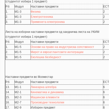
(студентот избира 1 предмет)
Р.б
Модул
Наставни предмети
ECT
ЕКВИВАЛЕНЦИИ ОД СТАРИ СТУДИСКИ ПРОГРАМИ
1.
М1-3
Физика
2
2.
М1-3
Електротехника
2
ОГЛАСНА ТАБЛА
3.
М1-3
Применета електроника
2
СООПШТЕНИЈА
Листа на изборни наставни предмети од заедничка листа на УКИМ
(студентот избира 1 предмет)
СТУДЕНТСКА СЛУЖБА
Р.б
Модул
Наставни предмети
ECT
БИБЛИОТЕКА
1.
М1-5
Основи на право на индустриска сопственост
2
ДА ВИНЧИ МАГАЗИН
2.
М1-5
Мирот и евроатлантските интеграции
2
3.
М1-5
Еколошка безбедност
2
СТИПЕНДИИ/ПРАКСИ
СТИПЕНДИИ
Наставни предмети во IIIсеместар
ПРАКСИ
Р.б
Модул
Наставни предмети
ECT
13.
М1-1
Линеарна алгебра
6
14.
КОНТАКТ
М2-1
Кинематика и динамика
6
15.
М2-3
Машински елементи
6
16.
М2-7
Производни технологии
6
17.
М2-9
Изборен предмет
6