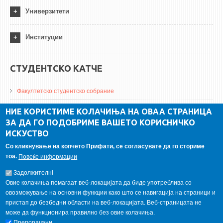
Универзитети
Институции
СТУДЕНТСКО КАТЧЕ
Факултетско студентско собрание
ДА Винчи магазин
НИЕ КОРИСТИМЕ КОЛАЧИЊА НА ОВАА СТРАНИЦА
ЗА ДА ГО ПОДОБРИМЕ ВАШЕТО КОРИСНИЧКО
Алумни асоцијација
ИСКУСТВО
Студентски пракси
Со кликнување на копчето Прифати, се согласувате да го сториме
тоа.
Повеќе информации
ГАЛЕРИЈА
Задолжителнi
Овие колачиња помагаат веб-локацијата да биде употреблива со
овозможување на основни функции како што се навигација на страници и
пристап до безбедни области на веб-локацијата. Веб-страницата не
може да функционира правилно без овие колачиња.
Препорачани