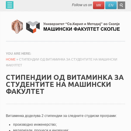
Skip to main content
SEAR
Search
Follow us on
МК
EN
FO
ДОМА
ЗА НАС
60 ГОДИНИ МФ
ЗА ФАКУЛТЕТОТ
YOU ARE HERE
HOME
ОРГАНИЗАЦИЈА
» СТИПЕНДИИ ОД ВИТАМИНКА ЗА СТУДЕНТИТЕ НА МАШИНСКИ
ФАКУЛТЕТ
НАУЧНА ДЕЈНОСТ
СТИПЕНДИИ ОД ВИТАМИНКА ЗА
МАШИНСКО ИНЖЕНЕРСТВО - НАУЧНО СПИСАНИЕ
СТУДЕНТИТЕ НА МАШИНСКИ
ФАКУЛТЕТ
АПЛИКАТИВНА ДЕЈНОСТ
МЕЃУНАРОДНА СОРАБОТКА
ERASMUS+
Витаминка доделува 2 стипендии за следните студиски програми:
QIM-SEE
производно инженерство;
материјали, процеси и иновации;