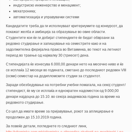
3DFindIT
индустриско инженерство и менаџмент;
WATERBRIDGING
мехатроника;
автоматизација и управувачки системи
CIRASIM
Кандидатите треба да ги исполнуваат критериумите од конкурсот, да
ENERGET
покажат желба и амбиција за образување во овие области.
AIR QUALITY MODELLING
Студентите кои ќе ги добијат стипендиите ќе бидат обврзани за
редовно студирање и запишување на семестрите како и на
задолжителна феријална пракса во Витаминка, во текот на летниот
АКТИ
период во траење од најмалку 30 (триесет) дена.
АКТИ
Стипендијата ќе изнесува 6.000,00 денари нето на месечно ниво и ќе
се исплаќа 12 месеци во годината, сметано до последниот редовен VIII
ИНФОРМАЦИИ ОД ЈАВЕН КАРАКТЕР
(осми) семестар на додипломските студии за студентот.
АНКЕТИ И САМОЕВАЛУАЦИИ
Заради обезбедување на потребни учебни помагала, на секој студент/
ЗАВРШНИ СМЕТКИ
стипендист, ќе му се исплаќа и еднократен надоместок од 9.000,00
денари најдоцна до 15.10. во секоја академаска година за време на
ТЕЛЕФОНСКИ ИМЕНИК
редовното студирање.
ALUMNI MFS
Со цел да имате време за пријавување, рокот за аплицирање е
продолжен до 15.10.2019 година.
ИЗВЕСТУВАЊА
За повеќе детали, погледнете го следниот линк,