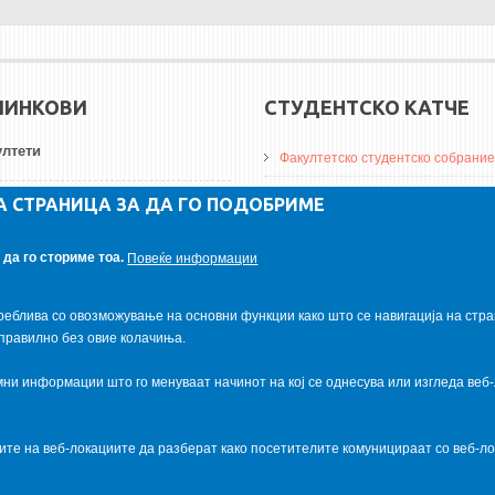
ЛИНКОВИ
СТУДЕНТСКО КАТЧЕ
лтети
Факултетско студентско собрание
ДА Винчи магазин
А СТРАНИЦА ЗА ДА ГО ПОДОБРИМЕ
ерзитети
Алумни асоцијација
да го сториме тоа.
Повеќе информации
итуции
Студентски пракси
реблива со овозможување на основни функции како што се навигација на стра
правилно без овие колачиња.
и информации што го менуваат начинот на кој се однесува или изгледа веб-
ците на веб-локациите да разберат како посетителите комуницираат со веб-