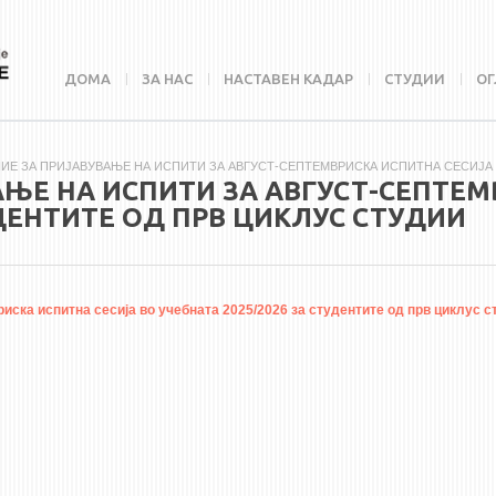
ДОМА
ЗА НАС
НАСТАВЕН КАДАР
СТУДИИ
ОГ
Е ЗА ПРИЈАВУВАЊЕ НА ИСПИТИ ЗА АВГУСТ-СЕПТЕМВРИСКА ИСПИТНА СЕСИЈА ВО
ЊЕ НА ИСПИТИ ЗА АВГУСТ-СЕПТЕМ
УДЕНТИТЕ ОД ПРВ ЦИКЛУС СТУДИИ
ска испитна сесија во учебната 2025/2026 за студентите од прв циклус с