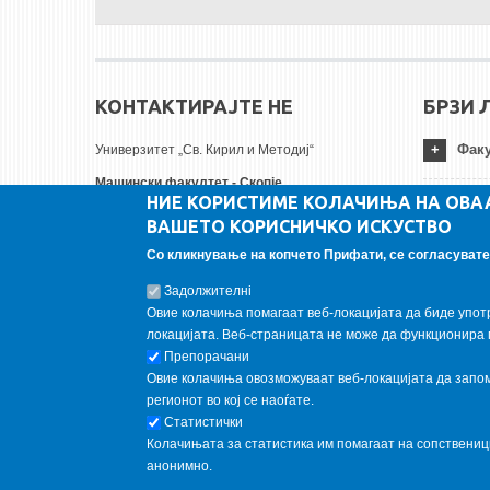
КОНТАКТИРАЈТЕ НЕ
БРЗИ 
Факу
Универзитет „Св. Кирил и Методиј“
Машински факултет - Скопје
НИЕ КОРИСТИМЕ КОЛАЧИЊА НА ОВА
Руѓер Бошковиќ бр.18
Унив
ВАШЕТО КОРИСНИЧКО ИСКУСТВО
1000 Скопје, Република Северна Македонија
Тел:
+ 389 2 3099-200
Со кликнување на копчето Прифати, се согласувате 
Инст
Факс:
+ 389 2 3099-298
Задолжителнi
Е-пошта:
contact@mf.edu.mk
Овие колачиња помагаат веб-локацијата да биде упот
FOLLOW US
локацијата. Веб-страницата не може да функционира 
Препорачани
Овие колачиња овозможуваат веб-локацијата да запомн
Follow us on:
регионот во кој се наоѓате.
Статистички
Колачињата за статистика им помагаат на сопствени
анонимно.