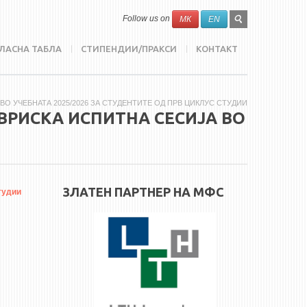
SEARCH
Search
Follow us on
МК
EN
FORM
ЛАСНА ТАБЛА
СТИПЕНДИИ/ПРАКСИ
КОНТАКТ
 УЧЕБНАТА 2025/2026 ЗА СТУДЕНТИТЕ ОД ПРВ ЦИКЛУС СТУДИИ
ВРИСКА ИСПИТНА СЕСИЈА ВО
ЗЛАТЕН ПАРТНЕР НА МФС
тудии