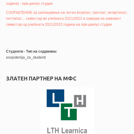
3DFindIT
година) - прв циклус студии
WATERBRIDGING
СООПШТЕНИЕ за запишување на летен вторпат, третпат, четвртипат,
петтипат,... семестар во учебната 2021/2022 и заверка на зимскиот
CIRASIM
семестар од учебната 2021/2022 година на прв циклус студии
ENERGET
AIR QUALITY MODELLING
АКТИ
Студенти - Тип на содржина:
soopstenija_za_studenti
АКТИ
ИНФОРМАЦИИ ОД ЈАВЕН КАРАКТЕР
ЗЛАТЕН ПАРТНЕР НА МФС
АНКЕТИ И САМОЕВАЛУАЦИИ
ЗАВРШНИ СМЕТКИ
ТЕЛЕФОНСКИ ИМЕНИК
ALUMNI MFS
ИЗВЕСТУВАЊА