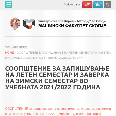
Skip to main content
SEAR
Search
Follow us on
МК
EN
FO
ДОМА
ЗА НАС
60 ГОДИНИ МФ
ЗА ФАКУЛТЕТОТ
YOU ARE HERE
HOME
ОРГАНИЗАЦИЈА
» СООПШТЕНИЕ ЗА ЗАПИШУВАЊЕ НА ЛЕТЕН СЕМЕСТАР И ЗАВЕРКА
НА ЗИМСКИ СЕМЕСТАР ВО УЧЕБНАТА 2021/2022 ГОДИНА
НАУЧНА ДЕЈНОСТ
СООПШТЕНИЕ ЗА ЗАПИШУВАЊЕ
МАШИНСКО ИНЖЕНЕРСТВО - НАУЧНО СПИСАНИЕ
НА ЛЕТЕН СЕМЕСТАР И ЗАВЕРКА
НА ЗИМСКИ СЕМЕСТАР ВО
АПЛИКАТИВНА ДЕЈНОСТ
УЧЕБНАТА 2021/2022 ГОДИНА
МЕЃУНАРОДНА СОРАБОТКА
ERASMUS+
QIM-SEE
СООПШТЕНИЕ за запишување на летен семестар и заверка на зимски
семестар во учебната 2021/2022 година за студентите од I (прва