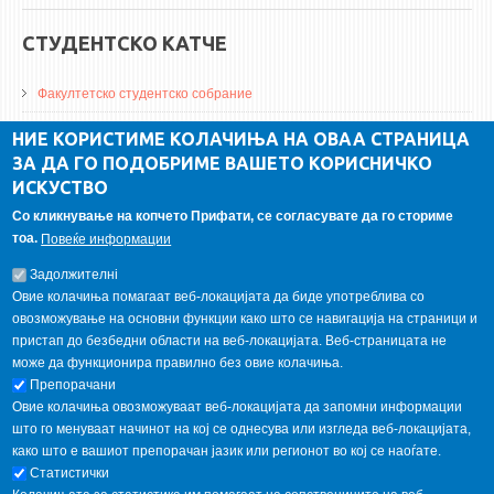
СТУДЕНТСКО КАТЧЕ
Факултетско студентско собрание
ДА Винчи магазин
НИЕ КОРИСТИМЕ КОЛАЧИЊА НА ОВАА СТРАНИЦА
ЗА ДА ГО ПОДОБРИМЕ ВАШЕТО КОРИСНИЧКО
Алумни асоцијација
ИСКУСТВО
Студентски пракси
Со кликнување на копчето Прифати, се согласувате да го сториме
тоа.
Повеќе информации
ГАЛЕРИЈА
Задолжителнi
Овие колачиња помагаат веб-локацијата да биде употреблива со
овозможување на основни функции како што се навигација на страници и
пристап до безбедни области на веб-локацијата. Веб-страницата не
може да функционира правилно без овие колачиња.
Препорачани
Овие колачиња овозможуваат веб-локацијата да запомни информации
што го менуваат начинот на кој се однесува или изгледа веб-локацијата,
како што е вашиот препорачан јазик или регионот во кој се наоѓате.
Статистички