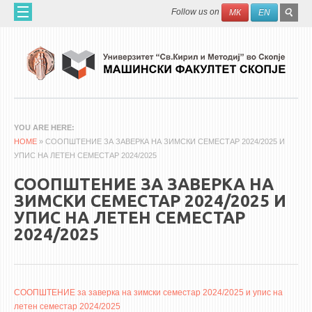
Skip to main content
SEAR
Search
Follow us on
МК
EN
FO
ДОМА
ЗА НАС
60 ГОДИНИ МФ
ЗА ФАКУЛТЕТОТ
YOU ARE HERE
HOME
ОРГАНИЗАЦИЈА
» СООПШТЕНИЕ ЗА ЗАВЕРКА НА ЗИМСКИ СЕМEСТАР 2024/2025 И
УПИС НА ЛЕТЕН СЕМЕСТАР 2024/2025
НАУЧНА ДЕЈНОСТ
СООПШТЕНИЕ ЗА ЗАВЕРКА НА
МАШИНСКО ИНЖЕНЕРСТВО - НАУЧНО СПИСАНИЕ
ЗИМСКИ СЕМEСТАР 2024/2025 И
УПИС НА ЛЕТЕН СЕМЕСТАР
АПЛИКАТИВНА ДЕЈНОСТ
2024/2025
МЕЃУНАРОДНА СОРАБОТКА
ERASMUS+
QIM-SEE
СООПШТЕНИЕ за заверка на зимски семeстар 2024/2025 и упис на
летен семестар 2024/2025