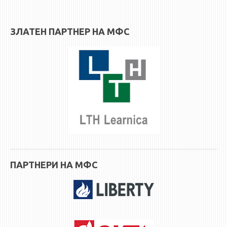
3DFindIT
WATERBRIDGING
ЗЛАТЕН ПАРТНЕР НА МФС
CIRASIM
ENERGET
AIR QUALITY MODELLING
АКТИ
АКТИ
ИНФОРМАЦИИ ОД ЈАВЕН КАРАКТЕР
АНКЕТИ И САМОЕВАЛУАЦИИ
ЗАВРШНИ СМЕТКИ
ПАРТНЕРИ НА МФС
ТЕЛЕФОНСКИ ИМЕНИК
ALUMNI MFS
ИЗВЕСТУВАЊА