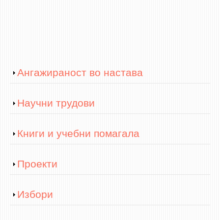
ЕКВИВАЛЕНЦИИ ОД СТАРИ СТУДИСКИ ПРОГРАМИ
ОГЛАСНА ТАБЛА
СООПШТЕНИЈА
Show
Ангажираност во настава
СТУДЕНТСКА СЛУЖБА
БИБЛИОТЕКА
Show
Научни трудови
ДА ВИНЧИ МАГАЗИН
СТИПЕНДИИ/ПРАКСИ
Show
Книги и учебни помагала
СТИПЕНДИИ
Show
Проекти
ПРАКСИ
КОНТАКТ
Show
Избори