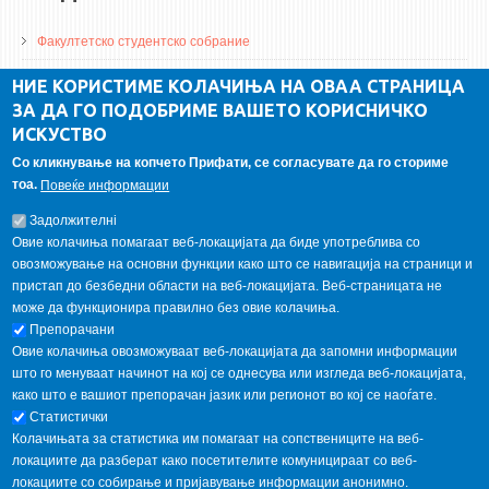
Факултетско студентско собрание
ДА Винчи магазин
НИЕ КОРИСТИМЕ КОЛАЧИЊА НА ОВАА СТРАНИЦА
ЗА ДА ГО ПОДОБРИМЕ ВАШЕТО КОРИСНИЧКО
Алумни асоцијација
ИСКУСТВО
Студентски пракси
Со кликнување на копчето Прифати, се согласувате да го сториме
тоа.
Повеќе информации
ГАЛЕРИЈА
Задолжителнi
Овие колачиња помагаат веб-локацијата да биде употреблива со
овозможување на основни функции како што се навигација на страници и
пристап до безбедни области на веб-локацијата. Веб-страницата не
може да функционира правилно без овие колачиња.
Препорачани
Овие колачиња овозможуваат веб-локацијата да запомни информации
што го менуваат начинот на кој се однесува или изгледа веб-локацијата,
како што е вашиот препорачан јазик или регионот во кој се наоѓате.
Статистички
Колачињата за статистика им помагаат на сопствениците на веб-
локациите да разберат како посетителите комуницираат со веб-
локациите со собирање и пријавување информации анонимно.