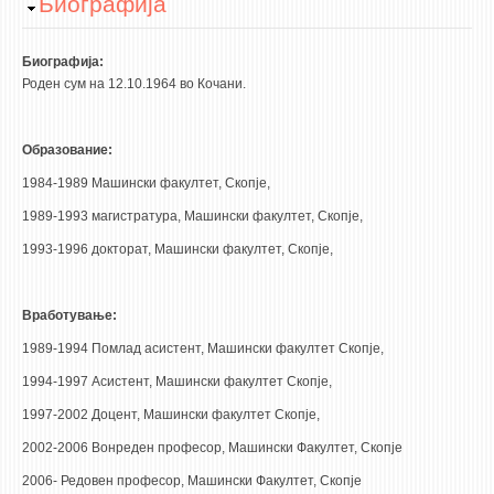
Hide
Биографија
НАСТАВЕН КАДАР
РЕДОВНИ ПРОФ.
Биографија:
Роден сум на 12.10.1964 во Кочани.
ВОНРЕДНИ ПРОФ.
ДОЦЕНТИ
Образование:
АСИСТЕНТИ
1984-1989 Машински факултет, Скопје,
ЛЕКТОРИ
1989-1993 магистратура, Машински факултет, Скопје,
ЛАБОРАНТИ
1993-1996 докторат, Машински факултет, Скопје,
ПЕНЗИОНИРАН КАДАР
IN MEMORIAM
Вработување:
СТУДИИ
1989-1994 Помлад асистент, Машински факултет Скопје,
1994-1997 Асистент, Машински факултет Скопје,
I ЦИКЛУС - ДОДИПЛОМСКИ
1997-2002 Доцент, Машински факултет Скопје,
II ЦИКЛУС - ПОСЛЕДИПЛОМСКИ
2002-2006 Вонреден професор, Машински Факултет, Скопје
III ЦИКЛУС - ДОКТОРСКИ
2006- Редовен професор, Машински Факултет, Скопје
МЕЃУНАРОДНА РАЗМЕНА