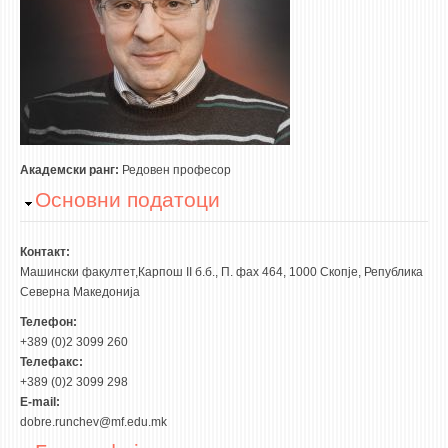
3DFindIT
WATERBRIDGING
CIRASIM
ENERGET
AIR QUALITY MODELLING
АКТИ
Академски ранг:
Редовeн професор
Hide
Основни податоци
АКТИ
ИНФОРМАЦИИ ОД ЈАВЕН КАРАКТЕР
Контакт:
АНКЕТИ И САМОЕВАЛУАЦИИ
Машински факултет,Карпош II б.б., П. фах 464, 1000 Скопје, Република
Северна Македонија
ЗАВРШНИ СМЕТКИ
Телефон:
+389 (0)2 3099 260
ТЕЛЕФОНСКИ ИМЕНИК
Телефакс:
ALUMNI MFS
+389 (0)2 3099 298
E-mail:
ИЗВЕСТУВАЊА
dobre.runchev@mf.edu.mk