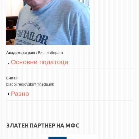
3DFindIT
WATERBRIDGING
CIRASIM
ENERGET
AIR QUALITY MODELLING
АКТИ
Академски ранг:
Виш лаборант
Hide
Основни податоци
АКТИ
ИНФОРМАЦИИ ОД ЈАВЕН КАРАКТЕР
E-mail:
АНКЕТИ И САМОЕВАЛУАЦИИ
blagoj.redjovski@mf.edu.mk
Show
Разно
ЗАВРШНИ СМЕТКИ
ТЕЛЕФОНСКИ ИМЕНИК
ALUMNI MFS
ЗЛАТЕН ПАРТНЕР НА МФС
ИЗВЕСТУВАЊА