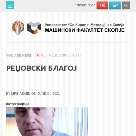
Skip to main content
SEAR
Search
Follow us on
МК
EN
FO
ДОМА
ЗА НАС
60 ГОДИНИ МФ
ЗА ФАКУЛТЕТОТ
HOME
» РЕЏОВСКИ БЛАГОЈ
YOU ARE HERE
ОРГАНИЗАЦИЈА
РЕЏОВСКИ БЛАГОЈ
НАУЧНА ДЕЈНОСТ
МАШИНСКО ИНЖЕНЕРСТВО - НАУЧНО СПИСАНИЕ
BY
MFS-ADMIN
ON JUNE 04, 2021
АПЛИКАТИВНА ДЕЈНОСТ
Фотографија:
МЕЃУНАРОДНА СОРАБОТКА
ERASMUS+
QIM-SEE