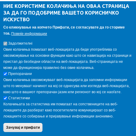
ДА Винчи магазин
НИЕ КОРИСТИМЕ КОЛАЧИЊА НА ОВАА СТРАНИЦА
ЗА ДА ГО ПОДОБРИМЕ ВАШЕТО КОРИСНИЧКО
Алумни асоцијација
ИСКУСТВО
Студентски пракси
Со кликнување на копчето Прифати, се согласувате да го сториме
тоа.
Повеќе информации
ГАЛЕРИЈА
Задолжителнi
Овие колачиња помагаат веб-локацијата да биде употреблива со
овозможување на основни функции како што се навигација на страници и
пристап до безбедни области на веб-локацијата. Веб-страницата не
може да функционира правилно без овие колачиња.
Препорачани
Овие колачиња овозможуваат веб-локацијата да запомни информации
што го менуваат начинот на кој се однесува или изгледа веб-локацијата,
како што е вашиот препорачан јазик или регионот во кој се наоѓате.
Статистички
Колачињата за статистика им помагаат на сопствениците на веб-
локациите да разберат како посетителите комуницираат со веб-
локациите со собирање и пријавување информации анонимно.
Copyright © 2013 Garnet All Rights Reserved. Designed by
weebpal.com
.
Зачувај и прифати
Powered by
VapourApps