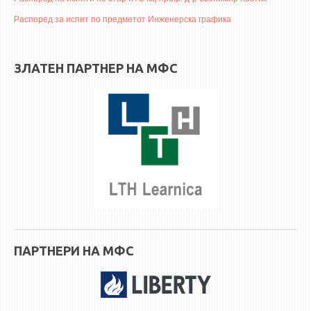
3DFindIT
Распоред за испит по предметот Инженерска графика
WATERBRIDGING
CIRASIM
ЗЛАТЕН ПАРТНЕР НА МФС
ENERGET
AIR QUALITY MODELLING
АКТИ
АКТИ
ИНФОРМАЦИИ ОД ЈАВЕН КАРАКТЕР
АНКЕТИ И САМОЕВАЛУАЦИИ
ЗАВРШНИ СМЕТКИ
ТЕЛЕФОНСКИ ИМЕНИК
ПАРТНЕРИ НА МФС
ALUMNI MFS
ИЗВЕСТУВАЊА