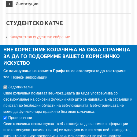
Институции
СТУДЕНТСКО КАТЧЕ
Факултетско студентско собрание
ДА Винчи магазин
НИЕ КОРИСТИМЕ КОЛАЧИЊА НА ОВАА СТРАНИЦА
ЗА ДА ГО ПОДОБРИМЕ ВАШЕТО КОРИСНИЧКО
Алумни асоцијација
ИСКУСТВО
Студентски пракси
Со кликнување на копчето Прифати, се согласувате да го сториме
тоа.
Повеќе информации
ГАЛЕРИЈА
Задолжителнi
Овие колачиња помагаат веб-локацијата да биде употреблива со
овозможување на основни функции како што се навигација на страници и
пристап до безбедни области на веб-локацијата. Веб-страницата не
може да функционира правилно без овие колачиња.
Препорачани
Овие колачиња овозможуваат веб-локацијата да запомни информации
што го менуваат начинот на кој се однесува или изгледа веб-локацијата,
како што е вашиот препорачан јазик или регионот во кој се наоѓате.