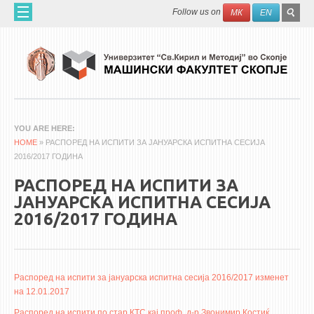
Skip to main content
SEAR
Search
Follow us on
МК
EN
FO
ДОМА
ЗА НАС
60 ГОДИНИ МФ
ЗА ФАКУЛТЕТОТ
YOU ARE HERE
HOME
ОРГАНИЗАЦИЈА
» РАСПОРЕД НА ИСПИТИ ЗА ЈАНУАРСКА ИСПИТНА СЕСИЈА
2016/2017 ГОДИНА
НАУЧНА ДЕЈНОСТ
РАСПОРЕД НА ИСПИТИ ЗА
МАШИНСКО ИНЖЕНЕРСТВО - НАУЧНО СПИСАНИЕ
ЈАНУАРСКА ИСПИТНА СЕСИЈА
2016/2017 ГОДИНА
АПЛИКАТИВНА ДЕЈНОСТ
МЕЃУНАРОДНА СОРАБОТКА
ERASMUS+
Распоред на испити за јануарска испитна сесија 2016/2017 изменет
на 12.01.2017
QIM-SEE
Распоред на испити по стар КТС кај проф. д-р Звонимир Костиќ