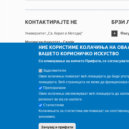
КОНТАКТИРАЈТЕ НЕ
БРЗИ 
Факу
Универзитет „Св. Кирил и Методиј“
Машински факултет - Скопје
НИЕ КОРИСТИМЕ КОЛАЧИЊА НА ОВА
Руѓер Бошковиќ бр.18
Унив
ВАШЕТО КОРИСНИЧКО ИСКУСТВО
1000 Скопје, Република Северна Македонија
Тел:
+ 389 2 3099-200
Со кликнување на копчето Прифати, се согласувате 
Инст
Факс:
+ 389 2 3099-298
Задолжителнi
Е-пошта:
contact@mf.edu.mk
Овие колачиња помагаат веб-локацијата да биде упот
FOLLOW US
локацијата. Веб-страницата не може да функционира 
Препорачани
Овие колачиња овозможуваат веб-локацијата да запомн
Follow us on:
регионот во кој се наоѓате.
Статистички
Колачињата за статистика им помагаат на сопствени
анонимно.
Copyright © 2013 Garnet All Rights Reserved. Designed by
weebp
Зачувај и прифати