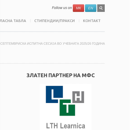
SEARCH
Search
Follow us on
МК
EN
FORM
ЛАСНА ТАБЛА
СТИПЕНДИИ/ПРАКСИ
КОНТАКТ
-СЕПТЕМВРИСКА ИСПИТНА СЕСИЈА ВО УЧЕБНАТА 2025/26 ГОДИНА
ЗЛАТЕН ПАРТНЕР НА МФС