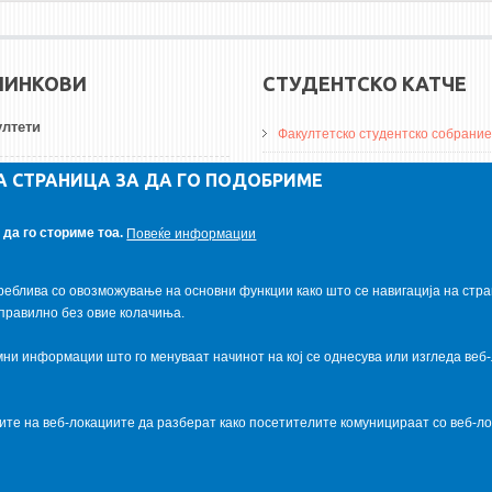
ЛИНКОВИ
СТУДЕНТСКО КАТЧЕ
лтети
Факултетско студентско собрание
ДА Винчи магазин
А СТРАНИЦА ЗА ДА ГО ПОДОБРИМЕ
ерзитети
Алумни асоцијација
да го сториме тоа.
Повеќе информации
итуции
Студентски пракси
реблива со овозможување на основни функции како што се навигација на стра
правилно без овие колачиња.
и информации што го менуваат начинот на кој се однесува или изгледа веб-
ците на веб-локациите да разберат како посетителите комуницираат со веб-
al.com
. Powered by
VapourApps