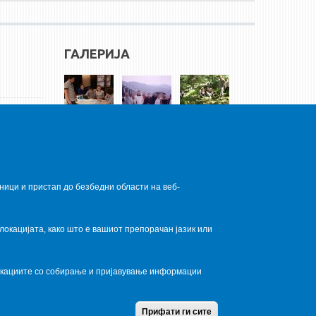
ГАЛЕРИЈА
ници и пристап до безбедни области на веб-
локацијата, како што е вашиот препорачан јазик или
локациите со собирање и пријавување информации
Home
Contact Us
Terms condition
Privacy Policy
Прифати ги сите