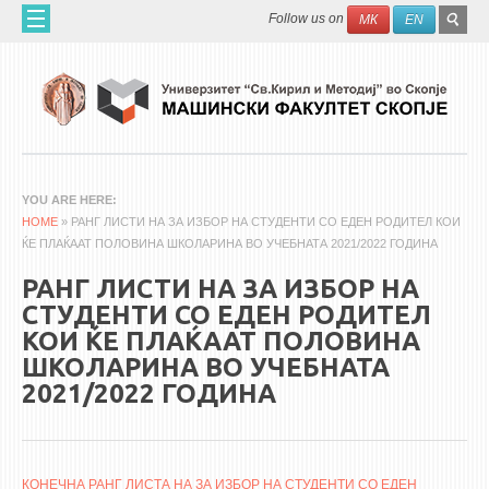
Skip to main content
SEAR
Search
Follow us on
МК
EN
FO
ДОМА
ЗА НАС
60 ГОДИНИ МФ
ЗА ФАКУЛТЕТОТ
YOU ARE HERE
HOME
ОРГАНИЗАЦИЈА
» РАНГ ЛИСТИ НА ЗА ИЗБОР НА СТУДЕНТИ СО ЕДЕН РОДИТЕЛ КОИ
ЌЕ ПЛАЌААТ ПОЛОВИНА ШКОЛАРИНА ВО УЧЕБНАТА 2021/2022 ГОДИНА
НАУЧНА ДЕЈНОСТ
РАНГ ЛИСТИ НА ЗА ИЗБОР НА
МАШИНСКО ИНЖЕНЕРСТВО - НАУЧНО СПИСАНИЕ
СТУДЕНТИ СО ЕДЕН РОДИТЕЛ
КОИ ЌЕ ПЛАЌААТ ПОЛОВИНА
АПЛИКАТИВНА ДЕЈНОСТ
ШКОЛАРИНА ВО УЧЕБНАТА
МЕЃУНАРОДНА СОРАБОТКА
2021/2022 ГОДИНА
ERASMUS+
QIM-SEE
КОНЕЧНА РАНГ ЛИСТА НА ЗА ИЗБОР НА СТУДЕНТИ СО ЕДЕН