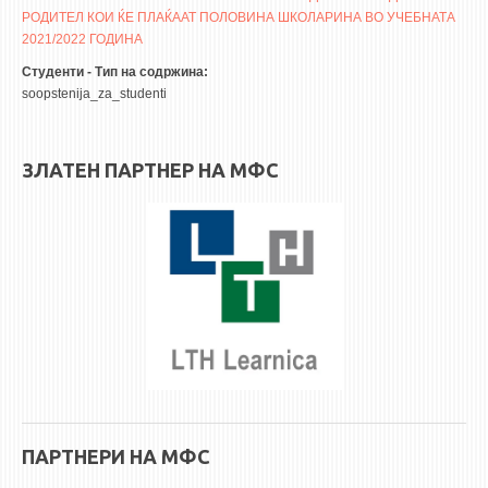
3DFindIT
РОДИТЕЛ КОИ ЌЕ ПЛАЌААТ ПОЛОВИНА ШКОЛАРИНА ВО УЧЕБНАТА
WATERBRIDGING
2021/2022 ГОДИНА
CIRASIM
Студенти - Тип на содржина:
soopstenija_za_studenti
ENERGET
AIR QUALITY MODELLING
ЗЛАТЕН ПАРТНЕР НА МФС
АКТИ
АКТИ
ИНФОРМАЦИИ ОД ЈАВЕН КАРАКТЕР
АНКЕТИ И САМОЕВАЛУАЦИИ
ЗАВРШНИ СМЕТКИ
ТЕЛЕФОНСКИ ИМЕНИК
ALUMNI MFS
ИЗВЕСТУВАЊА
ПАРТНЕРИ НА МФС