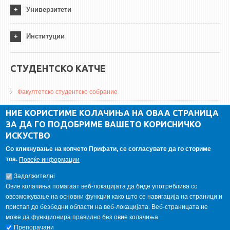
Универзитети
Институции
СТУДЕНТСКО КАТЧЕ
Факултетско студентско собрание
ДА Винчи магазин
НИЕ КОРИСТИМЕ КОЛАЧИЊА НА ОВАА СТРАНИЦА
ЗА ДА ГО ПОДОБРИМЕ ВАШЕТО КОРИСНИЧКО
Алумни асоцијација
ИСКУСТВО
Студентски пракси
Со кликнување на копчето Прифати, се согласувате да го сториме
тоа.
Повеќе информации
ГАЛЕРИЈА
Задолжителнi
Овие колачиња помагаат веб-локацијата да биде употреблива со
овозможување на основни функции како што се навигација на страници и
пристап до безбедни области на веб-локацијата. Веб-страницата не
може да функционира правилно без овие колачиња.
Препорачани