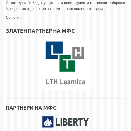
3DFindIT
Секако дека ќе бидат услужени и оние студенти кои нивните барања
ќе ги достават директно на шалтерот во посоченото време.
WATERBRIDGING
Со почит,
CIRASIM
ENERGET
ЗЛАТЕН ПАРТНЕР НА МФС
AIR QUALITY MODELLING
АКТИ
АКТИ
ИНФОРМАЦИИ ОД ЈАВЕН КАРАКТЕР
АНКЕТИ И САМОЕВАЛУАЦИИ
ЗАВРШНИ СМЕТКИ
ТЕЛЕФОНСКИ ИМЕНИК
ПАРТНЕРИ НА МФС
ALUMNI MFS
ИЗВЕСТУВАЊА