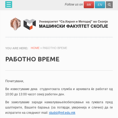
Skip to main content
SEAR
Search
Follow us on
МК
EN
FO
ДОМА
ЗА НАС
60 ГОДИНИ МФ
ЗА ФАКУЛТЕТОТ
HOME
» РАБОТНО ВРЕМЕ
YOU ARE HERE
ОРГАНИЗАЦИЈА
РАБОТНО ВРЕМЕ
НАУЧНА ДЕЈНОСТ
МАШИНСКО ИНЖЕНЕРСТВО - НАУЧНО СПИСАНИЕ
Почитувани,
АПЛИКАТИВНА ДЕЈНОСТ
Ве известуваме дека студентската служба и архивата ќе работат од
МЕЃУНАРОДНА СОРАБОТКА
10:00 до 13:00 часот секој работен ден.
Ве замолуваме заради намалување/избегнување на гужвата пред
ERASMUS+
шалтерите, Вашите барања (за потврди, уверенија и слично) да ги
QIM-SEE
испратите на следниот mail:
studsl@mf.edu.mk