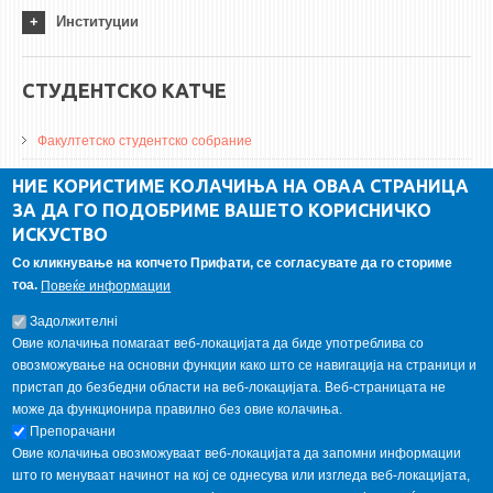
Институции
СТУДЕНТСКО КАТЧЕ
Факултетско студентско собрание
ДА Винчи магазин
НИЕ КОРИСТИМЕ КОЛАЧИЊА НА ОВАА СТРАНИЦА
ЗА ДА ГО ПОДОБРИМЕ ВАШЕТО КОРИСНИЧКО
Алумни асоцијација
ИСКУСТВО
Студентски пракси
Со кликнување на копчето Прифати, се согласувате да го сториме
тоа.
Повеќе информации
ГАЛЕРИЈА
Задолжителнi
Овие колачиња помагаат веб-локацијата да биде употреблива со
овозможување на основни функции како што се навигација на страници и
пристап до безбедни области на веб-локацијата. Веб-страницата не
може да функционира правилно без овие колачиња.
Препорачани
Овие колачиња овозможуваат веб-локацијата да запомни информации
што го менуваат начинот на кој се однесува или изгледа веб-локацијата,