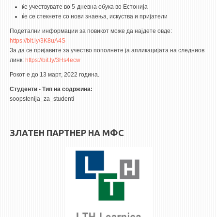
3DFindIT
ќе учествувате во 5-дневна обука во Естонија
WATERBRIDGING
ќе се стекнете со нови знаења, искуства и пријатели
Подетални информации за повикот може да најдете овде:
CIRASIM
https://bit.ly/3K8uA4S
ENERGET
За да се пријавите за учество пополнете ја апликацијата на следниов
линк:
https://bit.ly/3Hs4ecw
AIR QUALITY MODELLING
Рокот е до 13 март, 2022 година.
АКТИ
Студенти - Тип на содржина:
soopstenija_za_studenti
АКТИ
ИНФОРМАЦИИ ОД ЈАВЕН КАРАКТЕР
АНКЕТИ И САМОЕВАЛУАЦИИ
ЗЛАТЕН ПАРТНЕР НА МФС
ЗАВРШНИ СМЕТКИ
ТЕЛЕФОНСКИ ИМЕНИК
ALUMNI MFS
ИЗВЕСТУВАЊА