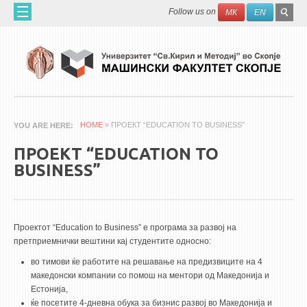
Skip to main content
SEAR
Search
Follow us on
МК
EN
FO
ДОМА
ЗА НАС
60 ГОДИНИ МФ
ЗА ФАКУЛТЕТОТ
HOME
» ПРОЕКТ “EDUCATION TO BUSINESS”
YOU ARE HERE
ОРГАНИЗАЦИЈА
ПРОЕКТ “EDUCATION TO
НАУЧНА ДЕЈНОСТ
BUSINESS”
МАШИНСКО ИНЖЕНЕРСТВО - НАУЧНО СПИСАНИЕ
АПЛИКАТИВНА ДЕЈНОСТ
Проектот “Education to Business” е програма за развој на
МЕЃУНАРОДНА СОРАБОТКА
претприемнички вештини кај студентите односно:
во тимови ќе работите на решавање на предизвиците на 4
ERASMUS+
македонски компании со помош на ментори од Македонија и
QIM-SEE
Естонија,
ќе посетите 4-дневна обука за бизнис развој во Македонија и