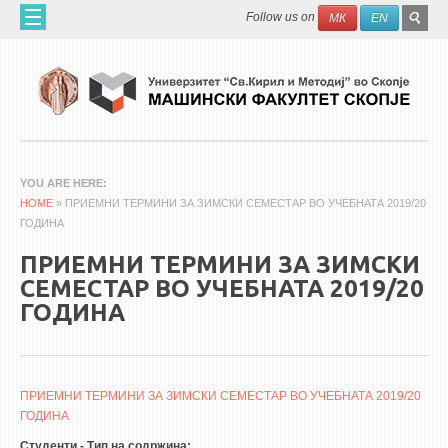
Skip to main content
SEAR
Search
Follow us on
МК
EN
FO
ДОМА
ЗА НАС
60 ГОДИНИ МФ
ЗА ФАКУЛТЕТОТ
YOU ARE HERE
HOME
ОРГАНИЗАЦИЈА
» ПРИЕМНИ ТЕРМИНИ ЗА ЗИМСКИ СЕМЕСТАР ВО УЧЕБНАТА 2019/20
ГОДИНА
НАУЧНА ДЕЈНОСТ
ПРИЕМНИ ТЕРМИНИ ЗА ЗИМСКИ
МАШИНСКО ИНЖЕНЕРСТВО - НАУЧНО СПИСАНИЕ
СЕМЕСТАР ВО УЧЕБНАТА 2019/20
ГОДИНА
АПЛИКАТИВНА ДЕЈНОСТ
МЕЃУНАРОДНА СОРАБОТКА
ERASMUS+
ПРИЕМНИ ТЕРМИНИ ЗА ЗИМСКИ СЕМЕСТАР ВО УЧЕБНАТА 2019/20
ГОДИНА
QIM-SEE
Студенти - Тип на содржина: