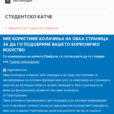
Институции
СТУДЕНТСКО КАТЧЕ
Факултетско студентско собрание
ДА Винчи магазин
НИЕ КОРИСТИМЕ КОЛАЧИЊА НА ОВАА СТРАНИЦА
ЗА ДА ГО ПОДОБРИМЕ ВАШЕТО КОРИСНИЧКО
Алумни асоцијација
ИСКУСТВО
Студентски пракси
Со кликнување на копчето Прифати, се согласувате да го сториме
тоа.
Повеќе информации
ГАЛЕРИЈА
Задолжителнi
Овие колачиња помагаат веб-локацијата да биде употреблива со
овозможување на основни функции како што се навигација на страници и
пристап до безбедни области на веб-локацијата. Веб-страницата не
може да функционира правилно без овие колачиња.
Препорачани
Овие колачиња овозможуваат веб-локацијата да запомни информации
што го менуваат начинот на кој се однесува или изгледа веб-локацијата,
како што е вашиот препорачан јазик или регионот во кој се наоѓате.