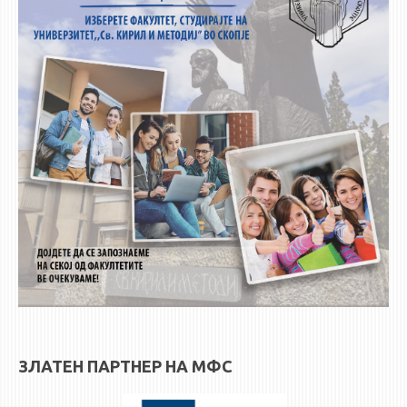
НАСТАВЕН КАДАР
РЕДОВНИ ПРОФ.
ВОНРЕДНИ ПРОФ.
ДОЦЕНТИ
АСИСТЕНТИ
ЛЕКТОРИ
ЛАБОРАНТИ
ПЕНЗИОНИРАН КАДАР
IN MEMORIAM
СТУДИИ
I ЦИКЛУС - ДОДИПЛОМСКИ
II ЦИКЛУС - ПОСЛЕДИПЛОМСКИ
ЗЛАТЕН ПАРТНЕР НА МФС
III ЦИКЛУС - ДОКТОРСКИ
МЕЃУНАРОДНА РАЗМЕНА