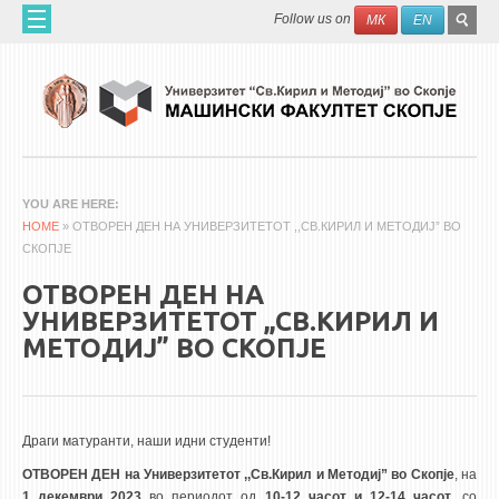
Skip to main content
SEAR
Search
Follow us on
МК
EN
FO
ДОМА
ЗА НАС
60 ГОДИНИ МФ
ЗА ФАКУЛТЕТОТ
YOU ARE HERE
HOME
ОРГАНИЗАЦИЈА
» ОТВОРЕН ДЕН НА УНИВЕРЗИТЕТОТ ,,СВ.КИРИЛ И МЕТОДИЈ” ВО
СКОПЈЕ
НАУЧНА ДЕЈНОСТ
ОТВОРЕН ДЕН НА
МАШИНСКО ИНЖЕНЕРСТВО - НАУЧНО СПИСАНИЕ
УНИВЕРЗИТЕТОТ ,,СВ.КИРИЛ И
МЕТОДИЈ” ВО СКОПЈЕ
АПЛИКАТИВНА ДЕЈНОСТ
МЕЃУНАРОДНА СОРАБОТКА
ERASMUS+
Драги матуранти, наши идни студенти!
QIM-SEE
ОТВОРЕН ДЕН на Универзитетот ,,Св.Кирил и Методиј” во Скопје
, на
1
декември
202
3
во периодот од
10-12 часот
и 12-14 часот
, со