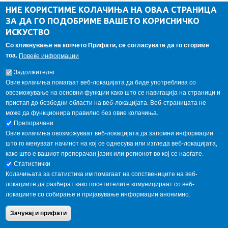
ДА Винчи магазин
НИЕ КОРИСТИМЕ КОЛАЧИЊА НА ОВАА СТРАНИЦА
ЗА ДА ГО ПОДОБРИМЕ ВАШЕТО КОРИСНИЧКО
Алумни асоцијација
ИСКУСТВО
Студентски пракси
Со кликнување на копчето Прифати, се согласувате да го сториме
тоа.
Повеќе информации
ГАЛЕРИЈА
Задолжителнi
Овие колачиња помагаат веб-локацијата да биде употреблива со
овозможување на основни функции како што се навигација на страници и
пристап до безбедни области на веб-локацијата. Веб-страницата не
може да функционира правилно без овие колачиња.
Препорачани
Овие колачиња овозможуваат веб-локацијата да запомни информации
што го менуваат начинот на кој се однесува или изгледа веб-локацијата,
како што е вашиот препорачан јазик или регионот во кој се наоѓате.
Статистички
Колачињата за статистика им помагаат на сопствениците на веб-
локациите да разберат како посетителите комуницираат со веб-
локациите со собирање и пријавување информации анонимно.
Copyright © 2013 Garnet All Rights Reserved. Designed by
weebpal.com
.
Зачувај и прифати
Powered by
VapourApps