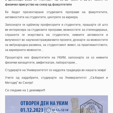
3DFindIT
физичко присуство на секој од факултетите
WATERBRIDGING
Ќе бидат презентирани студиските програми на факултетите,
CIRASIM
активностите на студентите, центрите за кариера.
ENERGET
Запознајте ги одблиску професорите и студентите, прашајте сè што
ве интересира за студиските програми, можностите за стипендирање,
AIR QUALITY MODELLING
слушнете ги искуствата на студентите, нивните активности и
вклученост во научноистражувачките проекти, дознајте за можностите
АКТИ
за меѓународна размена, за студентскиот живот, за практикантството,
за кариерните можности...
АКТИ
Прошетајте низ факултетите на УКИМ, запознајте се со нивните
ИНФОРМАЦИИ ОД ЈАВЕН КАРАКТЕР
физички капацитети, амфитеатри, лаборатории...
АНКЕТИ И САМОЕВАЛУАЦИИ
Студирајте на Универзитетот со најдолга традиција во нашата земја!
ЗАВРШНИ СМЕТКИ
Учете од најдобрите, студирајте на Универзитетот ,,Св.Кирил и
Методиј” во Скопје!
ТЕЛЕФОНСКИ ИМЕНИК
Се гледаме на 1 декември!!!
ALUMNI MFS
ИЗВЕСТУВАЊА