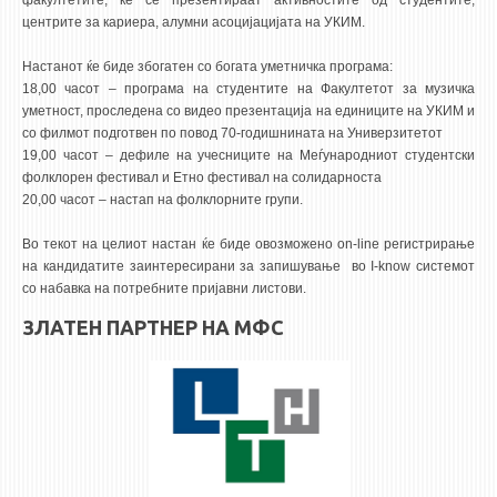
факултетите, ќе се презентираат активностите од студентите,
3DFindIT
центрите за кариера, алумни асоцијацијата на УКИМ.
WATERBRIDGING
Настанот ќе биде збогатен со богата уметничка програма:
CIRASIM
18,00 часот – програма на студентите на Факултетот за музичка
ENERGET
уметност, проследена со видео презентација на единиците на УКИМ и
со филмот подготвен по повод 70-годишнината на Универзитетот
AIR QUALITY MODELLING
19,00 часот – дефиле на учесниците на Меѓународниот студентски
фолклорен фестивал и Етно фестивал на солидарноста
АКТИ
20,00 часот – настап на фолклорните групи.
АКТИ
Во текот на целиот настан ќе биде овозможено on-line регистрирање
ИНФОРМАЦИИ ОД ЈАВЕН КАРАКТЕР
на кандидатите заинтересирани за запишување во I-know системот
со набавка на потребните пријавни листови.
АНКЕТИ И САМОЕВАЛУАЦИИ
ЗЛАТЕН ПАРТНЕР НА МФС
ЗАВРШНИ СМЕТКИ
ТЕЛЕФОНСКИ ИМЕНИК
ALUMNI MFS
ИЗВЕСТУВАЊА