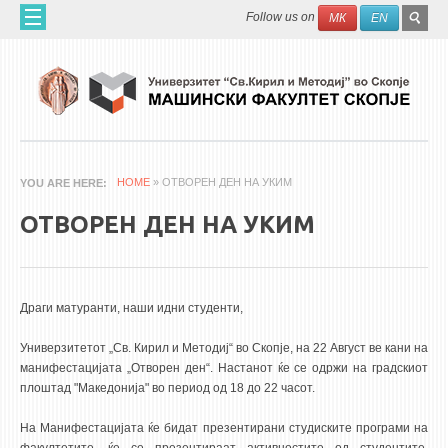
Skip to main content
SEAR
Search
Follow us on
МК
EN
FO
ДОМА
ЗА НАС
60 ГОДИНИ МФ
ЗА ФАКУЛТЕТОТ
HOME
» ОТВОРЕН ДЕН НА УКИМ
YOU ARE HERE
ОРГАНИЗАЦИЈА
ОТВОРЕН ДЕН НА УКИМ
НАУЧНА ДЕЈНОСТ
МАШИНСКО ИНЖЕНЕРСТВО - НАУЧНО СПИСАНИЕ
Драги матуранти, наши идни студенти,
АПЛИКАТИВНА ДЕЈНОСТ
Универзитетот „Св. Кирил и Методиј“ во Скопје, на 22 Август ве кани на
МЕЃУНАРОДНА СОРАБОТКА
манифестацијата „Отворен ден“. Настанот ќе се одржи на градскиот
плоштад "Македонија" во период од 18 до 22 часот.
ERASMUS+
QIM-SEE
На Манифестацијата ќе бидат презентирани студиските програми на