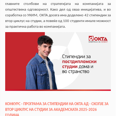
главните столбови на стратегијата на компанијата за
ЕКВИВАЛЕНЦИИ ОД СТАРИ СТУДИСКИ ПРОГРАМИ
општествена одговорност. Како дел од оваа иницијатива, и во
соработка со УКИМ, ОКТА досега има доделено 42 стипендии за
ОГЛАСНА ТАБЛА
втор циклус на студии, а повеќе од 100 студенти имале можност
за практична работа во компанијата.
СООПШТЕНИЈА
СТУДЕНТСКА СЛУЖБА
БИБЛИОТЕКА
ДА ВИНЧИ МАГАЗИН
СТИПЕНДИИ/ПРАКСИ
СТИПЕНДИИ
ПРАКСИ
КОНТАКТ
КОНКУРС - ПРОГРАМА ЗА СТИПЕНДИИ НА ОКТА АД - СКОПЈЕ ЗА
ВТОР ЦИКЛУС
НА
СТУДИИ ЗА АКАДЕМСКАТА 2025-2026
ГОДИНА