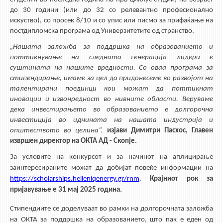
НАСТАВЕН КАДАР
до 30 години (или до 32 со релевантно професионално
искуство), со просек 8/10 и со упис или писмо за прифаќање на
РЕДОВНИ ПРОФ.
постдипломска програма од Универзитетите од странство.
ВОНРЕДНИ ПРОФ.
„Нашата заложба за поддршка на образованието и
ДОЦЕНТИ
поттикнување на следната генерација лидери е
суштината на нашите вредности. Со оваа програма за
АСИСТЕНТИ
стипендирање, имаме за цел да придонесеме во развојот на
ЛЕКТОРИ
талентирани поединци кои можат да поттикнат
иновации и извонредност во нивните области. Веруваме
ЛАБОРАНТИ
дека инвестирањето во образованието е долгорочна
ПЕНЗИОНИРАН КАДАР
инвестиција во иднината на нашата индустрија и
општеството во целина“,
изјави Димитри Пасхос, Главен
IN MEMORIAM
извршен директор на ОКТА АД - Скопје.
СТУДИИ
За условите на конкурсот и за начинот на аплицирање
заинтересираните можат да добијат повеќе информации на
I ЦИКЛУС - ДОДИПЛОМСКИ
https://scholarships.helleniqenergy.gr/rnm
.
Крајниот рок за
пријавување е 31 мај 2025 година.
II ЦИКЛУС - ПОСЛЕДИПЛОМСКИ
III ЦИКЛУС - ДОКТОРСКИ
Стипендиите се доделуваат во рамки на долгорочната заложба
на ОКТА за поддршка на образованието, што пак е еден од
МЕЃУНАРОДНА РАЗМЕНА