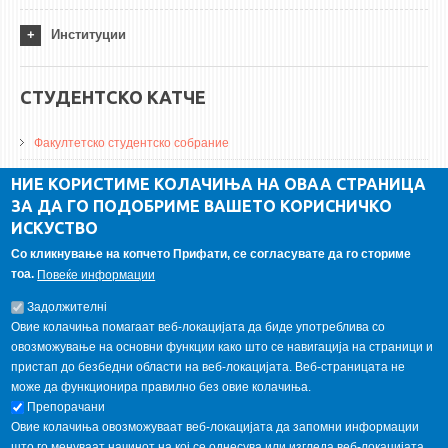
Институции
СТУДЕНТСКО КАТЧЕ
Факултетско студентско собрание
ДА Винчи магазин
НИЕ КОРИСТИМЕ КОЛАЧИЊА НА ОВАА СТРАНИЦА
ЗА ДА ГО ПОДОБРИМЕ ВАШЕТО КОРИСНИЧКО
Алумни асоцијација
ИСКУСТВО
Студентски пракси
Со кликнување на копчето Прифати, се согласувате да го сториме
тоа.
Повеќе информации
ГАЛЕРИЈА
Задолжителнi
Овие колачиња помагаат веб-локацијата да биде употреблива со
овозможување на основни функции како што се навигација на страници и
пристап до безбедни области на веб-локацијата. Веб-страницата не
може да функционира правилно без овие колачиња.
Препорачани
Овие колачиња овозможуваат веб-локацијата да запомни информации
што го менуваат начинот на кој се однесува или изгледа веб-локацијата,