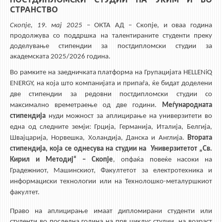
3DFindIT
СТРАНСТВО
WATERBRIDGING
Скопје,
19
. мај 2025
– ОКТА АД – Скопје, и оваа година
CIRASIM
продолжува со поддршка на талентираните студенти преку
доделување стипендии за постдипломски студии за
ENERGET
академската 2025/2026 година.
AIR QUALITY MODELLING
Во рамките на заедничката платформа на Групацијата HELLENiQ
ENERGY, на која што компанијата и припаѓа, ќе бидат доделени
АКТИ
две стипендии за редовни постдипломски студии со
АКТИ
максимално времетраење од две години.
Меѓународната
стипендија
нуди можност за аплицирање на универзитети во
ИНФОРМАЦИИ ОД ЈАВЕН КАРАКТЕР
една од следните земји: Грција, Германија, Италија, Белгија,
АНКЕТИ И САМОЕВАЛУАЦИИ
Швајцарија, Норвешка, Холандија, Данска и Англија.
Втората
стипендија, која се однесува на студии на Универзитетот „Св.
ЗАВРШНИ СМЕТКИ
Кирил и Методиј“ – Скопје
, опфаќа повеќе насоки на
ТЕЛЕФОНСКИ ИМЕНИК
Градежниот, Машинскиот, Факултетот за електротехника и
информациски технологии или на Технолошко-металуршкиот
ALUMNI MFS
факултет.
ИЗВЕСТУВАЊА
Право на аплицирање имаат дипломирани студенти или
студенти во последна година на прв циклус студии, на возраст