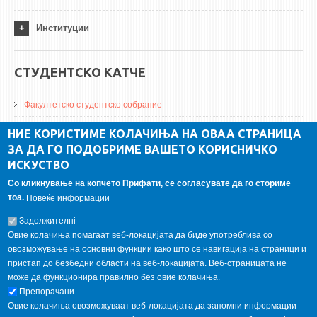
Институции
СТУДЕНТСКО КАТЧЕ
Факултетско студентско собрание
ДА Винчи магазин
НИЕ КОРИСТИМЕ КОЛАЧИЊА НА ОВАА СТРАНИЦА
ЗА ДА ГО ПОДОБРИМЕ ВАШЕТО КОРИСНИЧКО
Алумни асоцијација
ИСКУСТВО
Студентски пракси
Со кликнување на копчето Прифати, се согласувате да го сториме
тоа.
Повеќе информации
ГАЛЕРИЈА
Задолжителнi
Овие колачиња помагаат веб-локацијата да биде употреблива со
овозможување на основни функции како што се навигација на страници и
пристап до безбедни области на веб-локацијата. Веб-страницата не
може да функционира правилно без овие колачиња.
Препорачани
Овие колачиња овозможуваат веб-локацијата да запомни информации