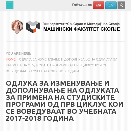
Skip to main content
SEAR
Search
Follow us on
МК
EN
FO
ДОМА
ЗА НАС
60 ГОДИНИ МФ
ЗА ФАКУЛТЕТОТ
YOU ARE HERE
HOME
ОРГАНИЗАЦИЈА
» ОДЛУКА ЗА ИЗМЕНУВАЊЕ И ДОПОЛНУВАЊЕ НА ОДЛУКАТА ЗА
ПРИМЕНА НА СТУДИСКИТЕ ПРОГРАМИ ОД ПРВ ЦИКЛУС КОИ СЕ
НАУЧНА ДЕЈНОСТ
ВОВЕДУВААТ ВО УЧЕБНАТА 2017-2018 ГОДИНА
МАШИНСКО ИНЖЕНЕРСТВО - НАУЧНО СПИСАНИЕ
ОДЛУКА ЗА ИЗМЕНУВАЊЕ И
ДОПОЛНУВАЊЕ НА ОДЛУКАТА
АПЛИКАТИВНА ДЕЈНОСТ
ЗА ПРИМЕНА НА СТУДИСКИТЕ
МЕЃУНАРОДНА СОРАБОТКА
ПРОГРАМИ ОД ПРВ ЦИКЛУС КОИ
СЕ ВОВЕДУВААТ ВО УЧЕБНАТА
ERASMUS+
2017-2018 ГОДИНА
QIM-SEE