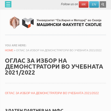
Skip to main content
SEAR
Search
Follow us on
МК
EN
FO
ДОМА
ЗА НАС
60 ГОДИНИ МФ
ЗА ФАКУЛТЕТОТ
YOU ARE HERE
HOME
ОРГАНИЗАЦИЈА
» ОГЛАС ЗА ИЗБОР НА ДЕМОНСТРАТОРИ ВО УЧЕБНАТА 2021/2022
НАУЧНА ДЕЈНОСТ
ОГЛАС ЗА ИЗБОР НА
ДЕМОНСТРАТОРИ ВО УЧЕБНАТА
МАШИНСКО ИНЖЕНЕРСТВО - НАУЧНО СПИСАНИЕ
2021/2022
АПЛИКАТИВНА ДЕЈНОСТ
МЕЃУНАРОДНА СОРАБОТКА
ОГЛАС ЗА ИЗБОР НА ДЕМОНСТРАТОРИ ВО УЧЕБНАТА 2021/2022
ERASMUS+
QIM-SEE
ЗЛАТЕН ПАРТНЕР НА МФС