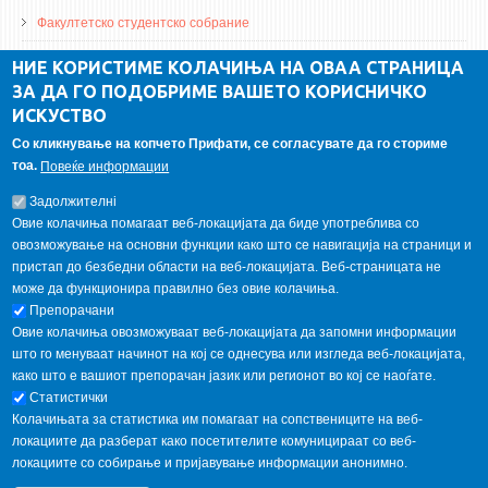
Факултетско студентско собрание
ДА Винчи магазин
НИЕ КОРИСТИМЕ КОЛАЧИЊА НА ОВАА СТРАНИЦА
ЗА ДА ГО ПОДОБРИМЕ ВАШЕТО КОРИСНИЧКО
Алумни асоцијација
ИСКУСТВО
Студентски пракси
Со кликнување на копчето Прифати, се согласувате да го сториме
тоа.
Повеќе информации
ГАЛЕРИЈА
Задолжителнi
Овие колачиња помагаат веб-локацијата да биде употреблива со
овозможување на основни функции како што се навигација на страници и
пристап до безбедни области на веб-локацијата. Веб-страницата не
може да функционира правилно без овие колачиња.
Препорачани
Овие колачиња овозможуваат веб-локацијата да запомни информации
што го менуваат начинот на кој се однесува или изгледа веб-локацијата,
како што е вашиот препорачан јазик или регионот во кој се наоѓате.
Статистички
Колачињата за статистика им помагаат на сопствениците на веб-
локациите да разберат како посетителите комуницираат со веб-
локациите со собирање и пријавување информации анонимно.