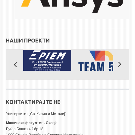
ЕКВИВАЛЕНЦИИ ОД СТАРИ СТУДИСКИ ПРОГРАМИ
ОГЛАСНА ТАБЛА
СООПШТЕНИЈА
НАШИ ПРОЕКТИ
СТУДЕНТСКА СЛУЖБА
БИБЛИОТЕКА
ДА ВИНЧИ МАГАЗИН
СТИПЕНДИИ/ПРАКСИ
СТИПЕНДИИ
ПРАКСИ
КОНТАКТИРАЈТЕ НЕ
Универзитет „Св. Кирил и Методиј“
КОНТАКТ
Машински факултет - Скопје
Руѓер Бошковиќ бр.18