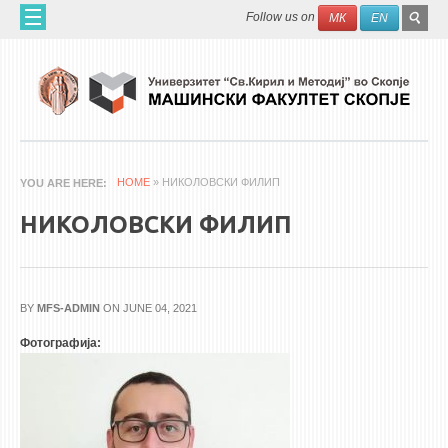
Skip to main content
SEAR
Search
Follow us on
МК
EN
FO
ДОМА
ЗА НАС
60 ГОДИНИ МФ
ЗА ФАКУЛТЕТОТ
HOME
» НИКОЛОВСКИ ФИЛИП
YOU ARE HERE
ОРГАНИЗАЦИЈА
НИКОЛОВСКИ ФИЛИП
НАУЧНА ДЕЈНОСТ
МАШИНСКО ИНЖЕНЕРСТВО - НАУЧНО СПИСАНИЕ
BY
MFS-ADMIN
ON JUNE 04, 2021
АПЛИКАТИВНА ДЕЈНОСТ
Фотографија:
МЕЃУНАРОДНА СОРАБОТКА
ERASMUS+
QIM-SEE