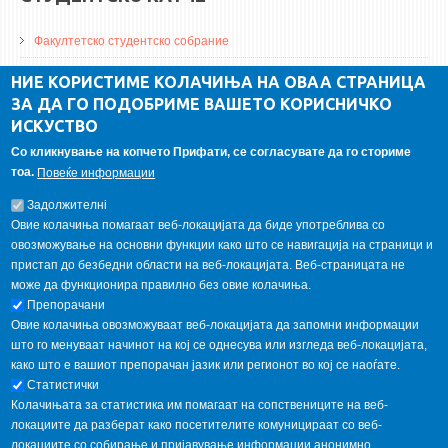
Факултетско студентско собрание
ДА Винчи магазин
НИЕ КОРИСТИМЕ КОЛАЧИЊА НА ОВАА СТРАНИЦА
ЗА ДА ГО ПОДОБРИМЕ ВАШЕТО КОРИСНИЧКО
Алумни асоцијација
ИСКУСТВО
Студентски пракси
Со кликнување на копчето Прифати, се согласувате да го сториме
тоа.
Повеќе информации
ГАЛЕРИЈА
Задолжителнi
Овие колачиња помагаат веб-локацијата да биде употреблива со
овозможување на основни функции како што се навигација на страници и
пристап до безбедни области на веб-локацијата. Веб-страницата не
може да функционира правилно без овие колачиња.
Препорачани
Овие колачиња овозможуваат веб-локацијата да запомни информации
што го менуваат начинот на кој се однесува или изгледа веб-локацијата,
како што е вашиот препорачан јазик или регионот во кој се наоѓате.
Статистички
Колачињата за статистика им помагаат на сопствениците на веб-
локациите да разберат како посетителите комуницираат со веб-
локациите со собирање и пријавување информации анонимно.