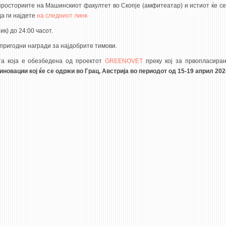
просториите на Машинскиот факултет во Скопје (амфитеатар) и истиот ќе се
да ги најдете
на следниот линк
к) до 24:00 часот.
пригодни награди за најдобрите тимови.
та која е обезбедена од проектот
GREENOVET
преку кој за првопласира
новации кој ќе се одржи во Грац, Австрија во периодот од 15-19 април 202