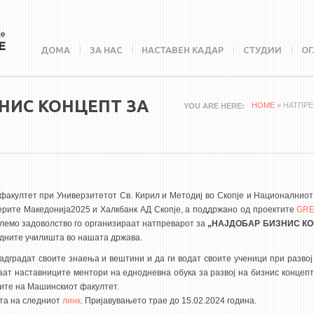
ДОМА
ЗА НАС
НАСТАВЕН КАДАР
СТУДИИ
ОГ
ЗНИС КОНЦЕПТ ЗА
HOME
» НАТПРЕ
YOU ARE HERE
факултет при Универзитетот Св. Кирил и Методиј во Скопје и Националниот
ерите Македонија2025 и Халкбанк АД Скопје, а поддржано од проектите
GR
лемо задоволство го организираат натпреварот за
„НАЈДОБАР БИЗНИС КО
едните училишта во нашата држава.
адградат своите знаења и вештини и да ги водат своите ученици при развој
аат наставниците ментори на еднодневна обука за развој на бизнис концепт
ите на Машинскиот факултет.
ата на следниот
линк
. Пријавувањето трае до 15.02.2024 година.