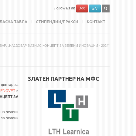
SEARCH
Search
Follow us on
МК
EN
FORM
ЛАСНА ТАБЛА
СТИПЕНДИИ/ПРАКСИ
КОНТАКТ
ВАР: „НАЈДОБАР БИЗНИС КОНЦЕПТ ЗА ЗЕЛЕНИ ИНОВАЦИИ - 2024“
ЗЛАТЕН ПАРТНЕР НА МФС
 центар за
EENOVET
и
НЦЕПТ ЗА
 на зелени
 за зелени