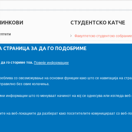
ЛИНКОВИ
СТУДЕНТСКО КАТЧЕ
лтети
Факултетско студентско собрание
ДА Винчи магазин
А СТРАНИЦА ЗА ДА ГО ПОДОБРИМЕ
ерзитети
Алумни асоцијација
да го сториме тоа.
Повеќе информации
итуции
Студентски пракси
реблива со овозможување на основни функции како што се навигација на стра
правилно без овие колачиња.
и информации што го менуваат начинот на кој се однесува или изгледа веб-
ците на веб-локациите да разберат како посетителите комуницираат со веб-
al.com
. Powered by
VapourApps