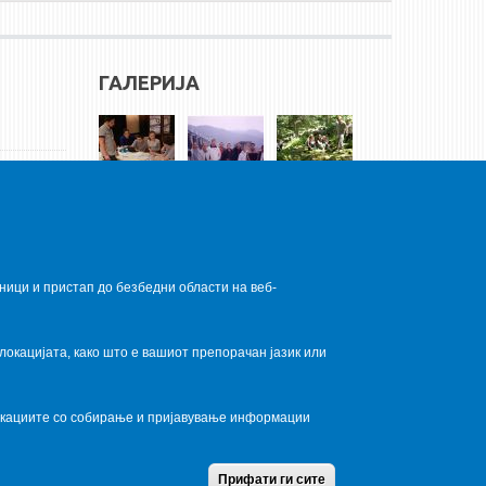
ГАЛЕРИЈА
ници и пристап до безбедни области на веб-
локацијата, како што е вашиот препорачан јазик или
локациите со собирање и пријавување информации
Home
Contact Us
Terms condition
Privacy Policy
Прифати ги сите