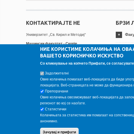
КОНТАКТИРАЈТЕ НЕ
БРЗИ 
Факу
Универзитет „Св. Кирил и Методиј“
Машински факултет - Скопје
НИЕ КОРИСТИМЕ КОЛАЧИЊА НА ОВА
Руѓер Бошковиќ бр.18
Унив
ВАШЕТО КОРИСНИЧКО ИСКУСТВО
1000 Скопје, Република Северна Македонија
Тел:
+ 389 2 3099-200
Со кликнување на копчето Прифати, се согласувате 
Инст
Факс:
+ 389 2 3099-298
Задолжителнi
Е-пошта:
contact@mf.edu.mk
Овие колачиња помагаат веб-локацијата да биде упот
FOLLOW US
локацијата. Веб-страницата не може да функционира 
Препорачани
Овие колачиња овозможуваат веб-локацијата да запомн
Follow us on:
регионот во кој се наоѓате.
Статистички
Колачињата за статистика им помагаат на сопствени
анонимно.
Copyright © 2013 Garnet All Rights Reserved. Designed by
weebp
Зачувај и прифати