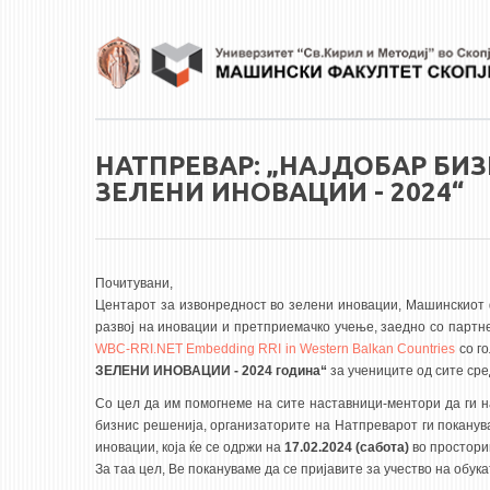
Skip to main content
НАТПРЕВАР: „НАЈДОБАР БИ
ЗЕЛЕНИ ИНОВАЦИИ - 2024“
Почитувани,
Центарот за извонредност во зелени иновации, Машинскиот 
развој на иновации и претприемачко учење, заедно со партн
WBC-RRI.NET Embedding RRI in Western Balkan Countries
со го
ЗЕЛЕНИ ИНОВАЦИИ - 2024 година“
за учениците од сите ср
Со цел да им помогнеме на сите наставници-ментори да ги н
бизнис решенија, организаторите на Натпреварот ги поканув
иновации, која ќе се одржи на
17.02.2024 (сабота)
во простори
За таа цел, Ве покануваме да се пријавите за учество на обук