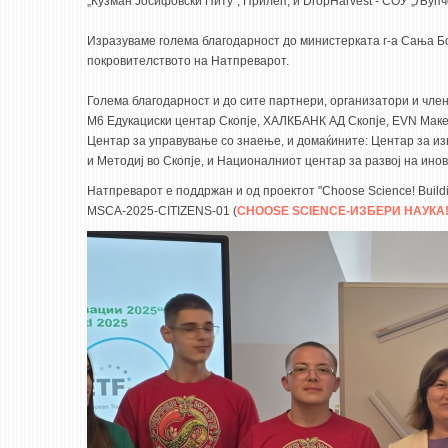
„Кузман Јосифовски Питу“, Прилеп; и DropHarvest - СОУ „Љупч
Изразуваме голема благодарност до министерката г-а Сања Б
покровителството на Натпреварот.
Голема благодарност и до сите партнери, организатори и чле
M6 Едукациски центар Скопје, ХАЛКБАНК АД Скопје, EVN Маке
Центар за управување со знаење, и домаќините: Центар за и
и Методиј во Скопје, и Националниот центар за развој на ино
Натпреварот е поддржан и од проектот "Choose Science! Build
MSCA-2025-CITIZENS-01 (
CHOOSE SCIENCE-ИЗБЕРИ НАУКА