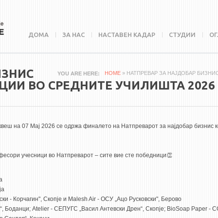
ДОМА
ЗА НАС
НАСТАВЕН КАДАР
СТУДИИ
ОГ
ИЗНИС
HOME
» НАТПРЕВАР ЗА НАЈДОБАР БИЗНИ
YOU ARE HERE
ЦИИ ВО СРЕДНИТЕ УЧИЛИШТА 2026
иквеш на 07 Мај 2026 се одржа финалето на Натпреварот за најдобар бизнис 
фесори учесници во Натпреварот – сите вие сте победници👏
а
ја
ки - Корчагин", Скопје и Malesh Air - ОСУ „Ацо Русковски", Берово
, Боданци; Atelier - СЕПУГС „Васил Антевски Дрен“, Скопје; BioSoap Paper -