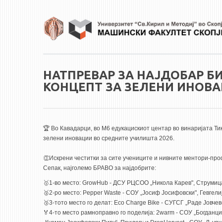
Skip to main content
НАТПРЕВАР ЗА НАЈДОБАР Б
КОНЦЕПТ ЗА ЗЕЛЕНИ ИНОВА
🏆 Во Кавадарци, во M6 едукацискиот центар во винаријата Т
зелени иновации во средните училишта 2026.
👏Искрени честитки за сите учениците и нивните ментори-про
Сепак, најголемо БРАВО за најдобрите:
🥇1-во место: GrowHub - ДСУ РЦСОО „Никола Карев", Струмиц
🥈2-ро место: Pepper Waste - СОУ „Јосиф Јосифовски", Гевгели
🥉3-тото место го делат: Eco Charge Bike - СУГСГ „Раде Јовчевс
🏅4-то место рамноправно го поделија: 2warm - СОУ „Богданци“