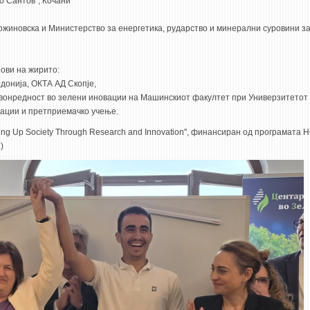
о Сантов“, Кочани
ожиновска и Министерство за енергетика, рударство и минерални суровини з
нови на жирито:
донија, ОКТА АД Скопје,
звонредност во зелени иновации на Машинскиот факултет при Универзитетот 
вации и претприемачко учење.
ing Up Society Through Research and Innovation", финансиран од програмата
!
)