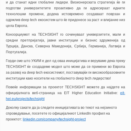
НАСТАВЕН КАДАР
и да станат идни глобални лидери. Визионерската стратегија ќе ги
подготви универзитетите проактивно да ги адресираат идните
РЕДОВНИ ПРОФ.
технолошки промени, додека истовремено создаваат поврзан и
одржлив deep tech екосистем што ќе придонесе за раст и влијание низ
ВОНРЕДНИ ПРОФ.
цела Европа.
ДОЦЕНТИ
Конзорциумот на TECHSIGHT го сочинуваат универзитети, мали и
средни претпријатија, јавни институции и бизнис здруженија од
АСИСТЕНТИ
Турција, Данска, Северна Македонија, Србија, Германија, Латвија и
ЛЕКТОРИ
Португалија.
ЛАБОРАНТИ
Горди сме што УКИМ е дел од оваа иницијатива и веруваме дека преку
TECHSIGHT ќе создадеме модел што може да се примени во Европа
ПЕНЗИОНИРАН КАДАР
за развој на deep tech екосистемот, поставувајќи ги високообразовните
IN MEMORIAM
институции како носители на глобалното deep tech лидерство!
Повеќе информации за проектот TECHSIGHT можете да најдете на
СТУДИИ
официјалната веб-страница на EIT Higher Education Initiative:
eit-
hei.eu/projects/techsight
I ЦИКЛУС - ДОДИПЛОМСКИ
Доколку сакате да ја следите иницијативата во текот на нејзиното
II ЦИКЛУС - ПОСЛЕДИПЛОМСКИ
спроведување, посетете го официјалниот
LinkedIn
профил на
проектот:
linkedin.com/company/techsight-project
III ЦИКЛУС - ДОКТОРСКИ
МЕЃУНАРОДНА РАЗМЕНА