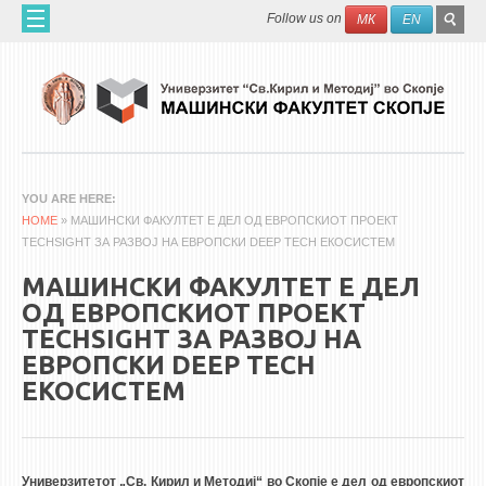
Skip to main content
SEAR
Search
Follow us on
МК
EN
FO
ДОМА
ЗА НАС
60 ГОДИНИ МФ
ЗА ФАКУЛТЕТОТ
YOU ARE HERE
HOME
ОРГАНИЗАЦИЈА
» МАШИНСКИ ФАКУЛТЕТ Е ДЕЛ ОД ЕВРОПСКИОТ ПРОЕКТ
TECHSIGHT ЗА РАЗВОЈ НА ЕВРОПСКИ DEEP TECH ЕКОСИСТЕМ
НАУЧНА ДЕЈНОСТ
МАШИНСКИ ФАКУЛТЕТ Е ДЕЛ
МАШИНСКО ИНЖЕНЕРСТВО - НАУЧНО СПИСАНИЕ
ОД ЕВРОПСКИОТ ПРОЕКТ
TECHSIGHT ЗА РАЗВОЈ НА
АПЛИКАТИВНА ДЕЈНОСТ
ЕВРОПСКИ DEEP TECH
МЕЃУНАРОДНА СОРАБОТКА
ЕКОСИСТЕМ
ERASMUS+
QIM-SEE
Универзитетот „Св. Кирил и Методиј“ во Скопје е дел од европскиот