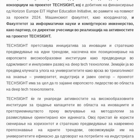
3DFindIT
конзорциум на проектот TECHSIGHT, кој
е добитник на финансирање
WATERBRIDGING
од Horizon Europe EIT Higher Education Initiative, во рамките на повикот
за проекти 2024. Машинскиот факултет, како координатор,
и
CIRASIM
Факултетот за информатички науки и компјутерско инженерство,
ENERGET
како партнер, се директни учесници во реализација на активностите
на
п
роектот TECHSIGHT.
AIR QUALITY MODELLING
TECHSIGHT претставува иницијатива за иновации и стратешко
предвидување на идни трендови, насочена кон позиционирање на
АКТИ
европските високообразовни институции како предводници во
одржливиот и инклузивен развој на deep tech технологии. Земајќи ја во
АКТИ
предвид клучната улога на универзитетите како врска во триаголникот
ИНФОРМАЦИИ ОД ЈАВЕН КАРАКТЕР
на знаење – универзитет, индустрија и јавен сектор – проектот
TECHSIGHT има за цел да го зајакне европското лидерство во областа
АНКЕТИ И САМОЕВАЛУАЦИИ
на deep tech технологиите.
ЗАВРШНИ СМЕТКИ
TECHSIGHT ќе ги унапреди активностите на високообразовните
институции за градење капацитети во областа на иновациите и
ТЕЛЕФОНСКИ ИМЕНИК
претприемништвото преку вклучување на методологии за
ALUMNI MFS
размислување ориентирано кон иднината. Овој пристап ќе користи
скенирање на хоризонтот и стратешко предвидување за навремено
ИЗВЕСТУВАЊА
препознавање на идните трендови, овозможувајќи им на
универзитетите ефикасно да одговорат на потребите на индустријата