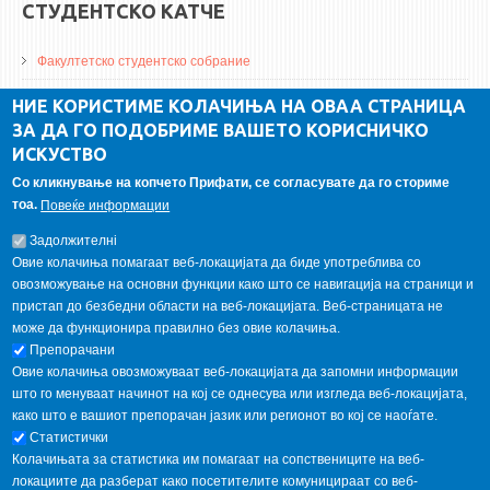
СТУДЕНТСКО КАТЧЕ
Факултетско студентско собрание
ДА Винчи магазин
НИЕ КОРИСТИМЕ КОЛАЧИЊА НА ОВАА СТРАНИЦА
ЗА ДА ГО ПОДОБРИМЕ ВАШЕТО КОРИСНИЧКО
Алумни асоцијација
ИСКУСТВО
Студентски пракси
Со кликнување на копчето Прифати, се согласувате да го сториме
тоа.
Повеќе информации
ГАЛЕРИЈА
Задолжителнi
Овие колачиња помагаат веб-локацијата да биде употреблива со
овозможување на основни функции како што се навигација на страници и
пристап до безбедни области на веб-локацијата. Веб-страницата не
може да функционира правилно без овие колачиња.
Препорачани
Овие колачиња овозможуваат веб-локацијата да запомни информации
што го менуваат начинот на кој се однесува или изгледа веб-локацијата,
како што е вашиот препорачан јазик или регионот во кој се наоѓате.
Статистички
Колачињата за статистика им помагаат на сопствениците на веб-
локациите да разберат како посетителите комуницираат со веб-