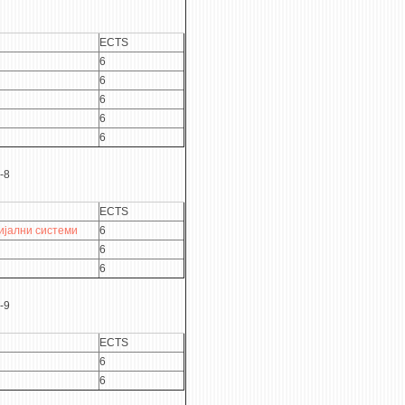
ECTS
6
6
6
6
6
-8
ECTS
ијални системи
6
6
6
-9
ECTS
6
6