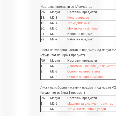
Наставни предмети во IV семестар
Р.б
Модул
Наставни предмети
18.
М2-3
Конструирање
19.
М2-4
Термодинамика
20.
М2-5
Механика на флуиди
21.
М2-8
Изборен предмет
22.
М2-9
Изборен предмет
Листа на изборни наставни предмети од модул М2
(студентот избира 1 предмет)
Р.б
Модул
Наставни предмети
1.
М2-8
Динамика и осцилации на матер
2.
М2-8
Основи на енергетика
3.
М2-8
Основи на програмирање
Листа на изборни наставни предмети од модул М2
(студентот избира 1 предмет)
Р.б
Модул
Наставни предмети
1.
М2-9
Машини за цикличен транспорт
2.
М2-9
Термички машини и уреди