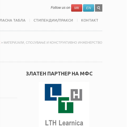
SEARCH
Search
Follow us on
МК
EN
FORM
ЛАСНА ТАБЛА
СТИПЕНДИИ/ПРАКСИ
КОНТАКТ
E
» МАТЕРИЈАЛИ, СПОЈУВАЊЕ И КОНСТРУКТИВНО ИНЖЕНЕРСТВО
ЗЛАТЕН ПАРТНЕР НА МФС