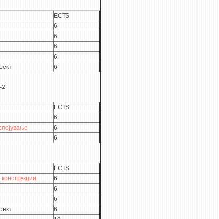
ECTS
6
6
6
6
оект
6
-2
ECTS
6
спојување
6
6
ECTS
 конструкции
6
6
6
оект
6