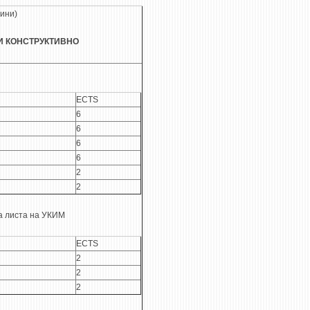
дини)
 И КОНСТРУКТИВНО
ECTS
6
6
6
6
2
2
а листа на УКИМ
ECTS
2
2
2