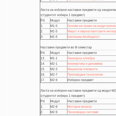
Листа на изборни наставни предмети од заедничк
(студентот избира 1 предмет)
Р.б
Модул
Наставни предмети
1.
М1-5
Основи на право на индустриска
2.
М1-5
Мирот и евроатлантските интег
3.
М1-5
Еколошка безбедност
Наставни предмети во III семестар
Р.б
Модул
Наставни предмети
13.
М1-1
Линеарна алгебра
14.
М2-1
Кинематика и динамика
15.
М2-3
Машински елементи
16.
М2-7
Производни технологии
17.
М2-9
Изборен предмет
Листа на изборни наставни предмети од модул М2
(студентот избира 1 предмет)
Р.б
Модул
Наставни предмети
1.
М2-9
Моторни возила
2.
М2-9
Производни системи