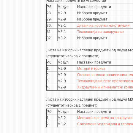
Наставни предмети во VI семестар
Р.б
Модул
Наставни предмети
28.
М2-9
Изборен предмет
29.
М2-9
Изборен предмет
30.
М3-1
Дизајн на носечки конструкции
31.
М3-1
Технологија на заварување
32.
М3-2
Изборен предмет
Листа на изборни наставни предмети од модул М2
(студентот избира 2 предмети)
Р.б
Модул
Наставни предмети
1.
М2-9
Мотори и горива
2.
М2-9
Основи на мехатронички систем
3.
М2-9
Технологија на брзи прототипов
4.
М2-9
Хидраулични и пневматски комп
Листа на изборни наставни предмети од модул М3
(студентот избира 1 предмет)
Р.б
Модул
Наставни предмети
1.
М3-2
Монтажа и опрема за заварува
2.
М3-2
Современи материјали и термич