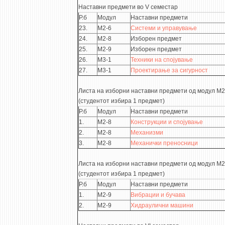
Наставни предмети во V семестар
Р.б
Модул
Наставни предмети
23.
М2-6
Системи и управување
24.
М2-8
Изборен предмет
25.
М2-9
Изборен предмет
26.
М3-1
Техники на спојување
27.
М3-1
Проектирање за сигурност
Листа на изборни наставни предмети од модул М2
(студентот избира 1 предмет)
Р.б
Модул
Наставни предмети
1.
М2-8
Конструкции и спојување
2.
М2-8
Механизми
3.
М2-8
Механички преносници
Листа на изборни наставни предмети од модул М2
(студентот избира 1 предмет)
Р.б
Модул
Наставни предмети
1.
М2-9
Вибрации и бучава
2.
М2-9
Хидраулични машини