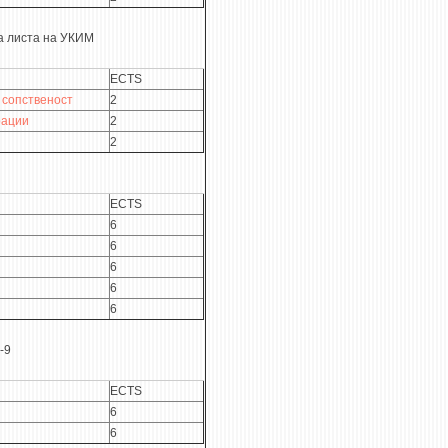
а листа на УКИМ
ECTS
 сопственост
2
рации
2
2
ECTS
6
6
6
6
6
-9
ECTS
6
6