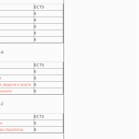
ECTS
6
6
6
6
6
-9
ECTS
6
и
6
и, модели и алати
6
оненти
6
-2
ECTS
ње
6
ка обработка
6