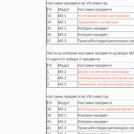
Наставни предмети во VII семестар
Р.б
Модул
Наставни предмети
33.
М3-1
Носечки метални конструкции
34.
М3-1
Заварливост на метали
35.
М3-2
Изборен предмет
36.
М3-2
Изборен предмет
37.
М3-3
Пракса/Интердисциплинарен пр
Листа на изборни наставни предмети од модул М3
(студентот избира 2 предмети)
Р.б
Модул
Наставни предмети
1.
М3-2
Дизајн на метални производи
2.
М3-2
Неконвенционални постапки на 
3.
М3-2
Опрема во процесна индустрија
Наставни предмети во VIII семестар
Р.б
Модул
Наставни предмети
38.
М3-1
Испитување на заварени врски и
39.
М3-2
Изборен предмет
40.
М3-2
Изборен предмет
41.
М3-3
Пракса/Интердисциплинарен пр