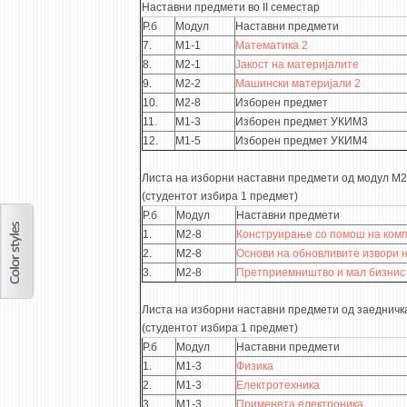
Наставни предмети во II семестар
Р.б
Модул
Наставни предмети
7.
М1-1
Математика 2
8.
М2-1
Јакост на материјалите
9.
М2-2
Машински материјали 2
10.
М2-8
Изборен предмет
11.
М1-3
Изборен предмет УКИМ3
12.
М1-5
Изборен предмет УКИМ4
Листа на изборни наставни предмети од модул М2
(студентот избира 1 предмет)
Р.б
Модул
Наставни предмети
1.
М2-8
Конструирање со помош на комп
2.
М2-8
Основи на обновливите извори н
3.
М2-8
Претприемништво и мал бизнис
Листа на изборни наставни предмети од заедничк
(студентот избира 1 предмет)
Р.б
Модул
Наставни предмети
1.
М1-3
Физика
2.
М1-3
Електротехника
3.
М1-3
Применета електроника