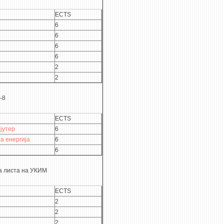
ECTS
6
6
6
6
2
2
-8
ECTS
јутер
6
а енергија
6
6
а листа на УКИМ
ECTS
2
2
2