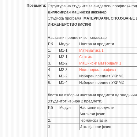
Предмети:
Структура на студиите за академски профил (4 го
Дипломиран машински инженер
Студиска програма
: МАТЕРИЈАЛИ, СПОЈУВАЊЕ
ИНЖЕНЕРСТВО (МСКИ)
Наставни предмети во I семестар
Р.б
Модул
Наставни предмети
1.
М1-1
Математика 1
2.
М2-1
Статика
3.
М2-2
Машински материјали 1
4.
М2-3
Инженерска графика
5.
М1-2
Изборен предмет УКИМ1
6.
М1-4
Изборен предмет УКИМ2
Листа на изборни наставни предмети од заедничк
(студентот избира 2 предмети)
Р.б
Модул
Наставни предмети
1.
Англиски јазик
2.
Германски јазик
3.
Италијански јазик