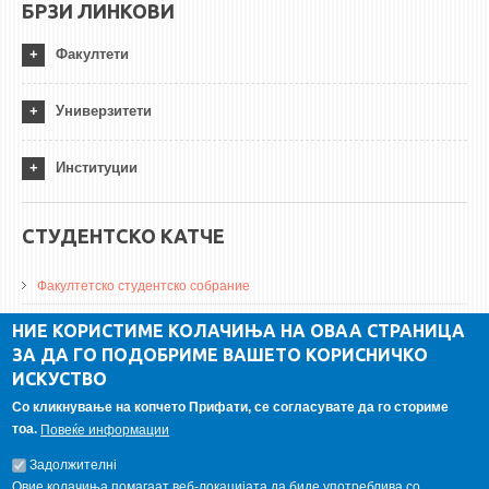
БРЗИ ЛИНКОВИ
Факултети
Универзитети
Институции
СТУДЕНТСКО КАТЧЕ
Факултетско студентско собрание
ДА Винчи магазин
НИЕ КОРИСТИМЕ КОЛАЧИЊА НА ОВАА СТРАНИЦА
ЗА ДА ГО ПОДОБРИМЕ ВАШЕТО КОРИСНИЧКО
Алумни асоцијација
ИСКУСТВО
Студентски пракси
Со кликнување на копчето Прифати, се согласувате да го сториме
тоа.
Повеќе информации
ГАЛЕРИЈА
Задолжителнi
Овие колачиња помагаат веб-локацијата да биде употреблива со