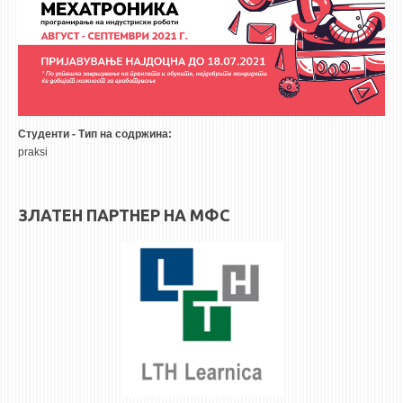
3DFindIT
WATERBRIDGING
CIRASIM
ENERGET
AIR QUALITY MODELLING
Студенти - Тип на содржина:
АКТИ
praksi
АКТИ
ЗЛАТЕН ПАРТНЕР НА МФС
ИНФОРМАЦИИ ОД ЈАВЕН КАРАКТЕР
АНКЕТИ И САМОЕВАЛУАЦИИ
ЗАВРШНИ СМЕТКИ
ТЕЛЕФОНСКИ ИМЕНИК
ALUMNI MFS
ИЗВЕСТУВАЊА