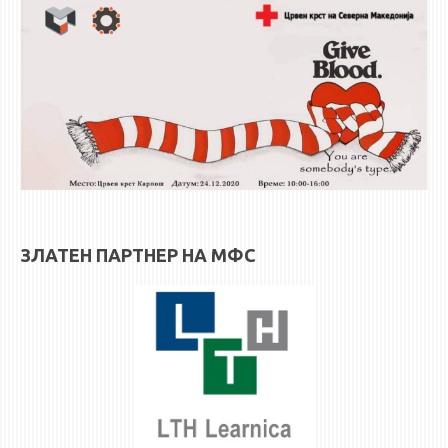
3DFindIT
WATERBRIDGING
CIRASIM
ENERGET
AIR QUALITY MODELLING
АКТИ
АКТИ
ИНФОРМАЦИИ ОД ЈАВЕН КАРАКТЕР
ЗЛАТЕН ПАРТНЕР НА МФС
АНКЕТИ И САМОЕВАЛУАЦИИ
ЗАВРШНИ СМЕТКИ
ТЕЛЕФОНСКИ ИМЕНИК
ALUMNI MFS
ИЗВЕСТУВАЊА