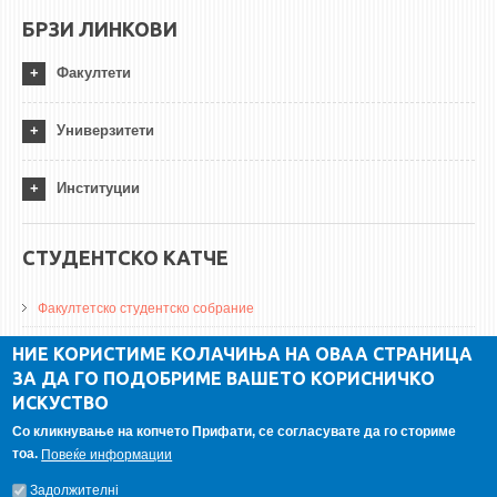
БРЗИ ЛИНКОВИ
Факултети
Универзитети
Институции
СТУДЕНТСКО КАТЧЕ
Факултетско студентско собрание
ДА Винчи магазин
НИЕ КОРИСТИМЕ КОЛАЧИЊА НА ОВАА СТРАНИЦА
ЗА ДА ГО ПОДОБРИМЕ ВАШЕТО КОРИСНИЧКО
Алумни асоцијација
ИСКУСТВО
Студентски пракси
Со кликнување на копчето Прифати, се согласувате да го сториме
тоа.
Повеќе информации
ГАЛЕРИЈА
Задолжителнi