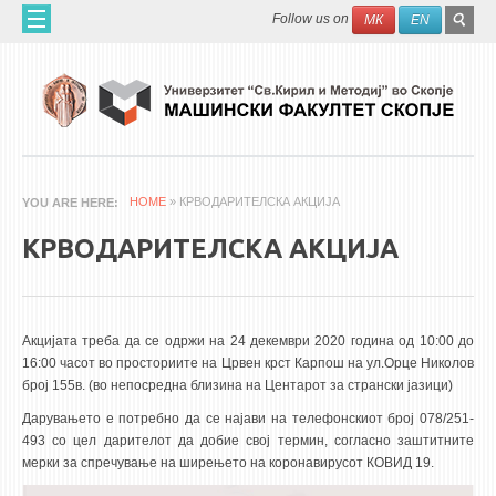
Skip to main content
SEAR
Search
Follow us on
МК
EN
FO
ДОМА
ЗА НАС
60 ГОДИНИ МФ
ЗА ФАКУЛТЕТОТ
HOME
» КРВОДАРИТЕЛСКА АКЦИЈА
YOU ARE HERE
ОРГАНИЗАЦИЈА
КРВОДАРИТЕЛСКА АКЦИЈА
НАУЧНА ДЕЈНОСТ
МАШИНСКО ИНЖЕНЕРСТВО - НАУЧНО СПИСАНИЕ
Акцијата треба да се одржи на 24 декември 2020 година од 10:00 до
АПЛИКАТИВНА ДЕЈНОСТ
16:00 часот во просториите на Црвен крст Карпош на ул.Орце Николов
број 155в. (во непосредна близина на Центарот за странски јазици)
МЕЃУНАРОДНА СОРАБОТКА
Дарувањето е потребно да се најави на телефонскиот број 078/251-
ERASMUS+
493 со цел дарителот да добие свој термин, согласно заштитните
мерки за спречување на ширењето на коронавирусот КОВИД 19.
QIM-SEE