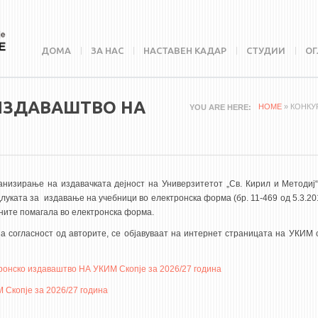
ДОМА
ЗА НАС
НАСТАВЕН КАДАР
СТУДИИ
ОГ
 ИЗДАВАШТВО НА
HOME
» КОНКУ
YOU ARE HERE
ганизирање на издавачката дејност на Универзитетот „Св. Кирил и Методиј“
длуката за издавање на учебници во електронска форма (бр. 11-469 од 5.3.20
ните помагала во електронска форма.
а согласност од авторите, се објавуваат на интернет страницата на УКИМ 
ронско издаваштво НА УКИМ Скопје за 2026/27 година
Скопје за 2026/27 година