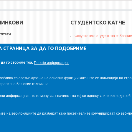
ЛИНКОВИ
СТУДЕНТСКО КАТЧЕ
лтети
Факултетско студентско собрание
ДА Винчи магазин
А СТРАНИЦА ЗА ДА ГО ПОДОБРИМЕ
ерзитети
Алумни асоцијација
да го сториме тоа.
Повеќе информации
итуции
Студентски пракси
реблива со овозможување на основни функции како што се навигација на стра
правилно без овие колачиња.
и информации што го менуваат начинот на кој се однесува или изгледа веб-
ците на веб-локациите да разберат како посетителите комуницираат со веб-
al.com
. Powered by
VapourApps