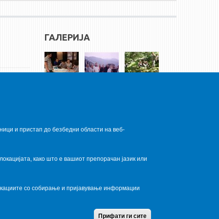
ГАЛЕРИЈА
ници и пристап до безбедни области на веб-
локацијата, како што е вашиот препорачан јазик или
локациите со собирање и пријавување информации
Home
Contact Us
Terms condition
Privacy Policy
Прифати ги сите