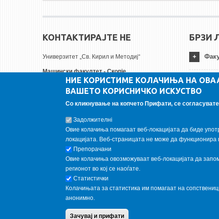
КОНТАКТИРАЈТЕ НЕ
БРЗИ 
Факу
Универзитет „Св. Кирил и Методиј“
Машински факултет - Скопје
НИЕ КОРИСТИМЕ КОЛАЧИЊА НА ОВА
Руѓер Бошковиќ бр.18
Унив
ВАШЕТО КОРИСНИЧКО ИСКУСТВО
1000 Скопје, Република Северна Македонија
Тел:
+ 389 2 3099-200
Со кликнување на копчето Прифати, се согласувате 
Инст
Факс:
+ 389 2 3099-298
Задолжителнi
Е-пошта:
contact@mf.edu.mk
Овие колачиња помагаат веб-локацијата да биде упот
FOLLOW US
локацијата. Веб-страницата не може да функционира 
Препорачани
Овие колачиња овозможуваат веб-локацијата да запомн
Follow us on:
регионот во кој се наоѓате.
Статистички
Колачињата за статистика им помагаат на сопствени
анонимно.
Copyright © 2013 Garnet All Rights Reserved. Designed by
weebp
Зачувај и прифати