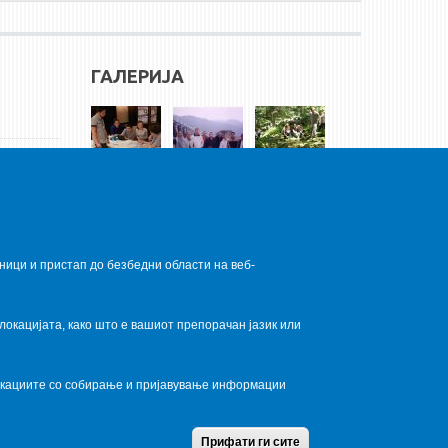
ГАЛЕРИЈА
ници и пристап до безбедни области на веб-
локацијата, како што е вашиот препорачан јазик или
локациите со собирање и пријавување информации
Home
Contact Us
Terms condition
Privacy Policy
Прифати ги сите