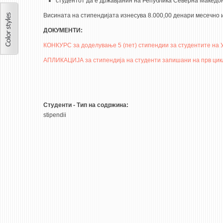
студентот да е државјанин на Република Северна Македон
Висината на стипендијата изнесува 8.000,00 денари месечно и
ДОКУМЕНТИ:
КОНКУРС за доделување 5 (пет) стипендии за студентите на Ун
АПЛИКАЦИЈА за стипендија на студенти запишани на прв циклу
Студенти - Тип на содржина:
stipendii