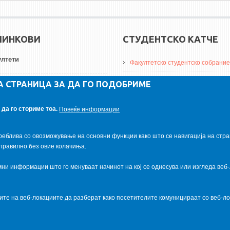
ЛИНКОВИ
СТУДЕНТСКО КАТЧЕ
лтети
Факултетско студентско собрание
ДА Винчи магазин
А СТРАНИЦА ЗА ДА ГО ПОДОБРИМЕ
ерзитети
Алумни асоцијација
да го сториме тоа.
Повеќе информации
итуции
Студентски пракси
реблива со овозможување на основни функции како што се навигација на стра
правилно без овие колачиња.
и информации што го менуваат начинот на кој се однесува или изгледа веб-
ците на веб-локациите да разберат како посетителите комуницираат со веб-
al.com
. Powered by
VapourApps