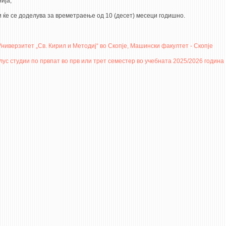
ија;
 ќе се доделува за времетраење од 10 (десет) месеци годишно.
иверзитет „Св. Кирил и Методиј“ во Скопје, Машински факултет - Скопје
с студии по првпат во прв или трет семестер во учебната 2025/2026 година