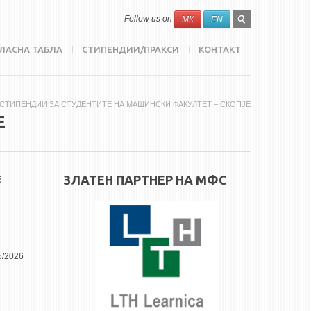
SEARCH
Search
Follow us on
МК
EN
FORM
ЛАСНА ТАБЛА
СТИПЕНДИИ/ПРАКСИ
КОНТАКТ
 СТИПЕНДИИ ЗА СТУДЕНТИТЕ НА МАШИНСКИ ФАКУЛТЕТ – СКОПЈЕ
Е
ЗЛАТЕН ПАРТНЕР НА МФС
5
5/2026