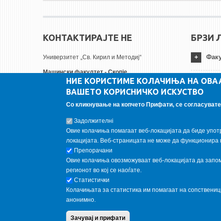
КОНТАКТИРАЈТЕ НЕ
БРЗИ 
Факу
Универзитет „Св. Кирил и Методиј“
Машински факултет - Скопје
НИЕ КОРИСТИМЕ КОЛАЧИЊА НА ОВА
Руѓер Бошковиќ бр.18
Унив
ВАШЕТО КОРИСНИЧКО ИСКУСТВО
1000 Скопје, Република Северна Македонија
Тел:
+ 389 2 3099-200
Со кликнување на копчето Прифати, се согласувате 
Инст
Факс:
+ 389 2 3099-298
Задолжителнi
Е-пошта:
contact@mf.edu.mk
Овие колачиња помагаат веб-локацијата да биде упот
FOLLOW US
локацијата. Веб-страницата не може да функционира 
Препорачани
Овие колачиња овозможуваат веб-локацијата да запомн
Follow us on:
регионот во кој се наоѓате.
Статистички
Колачињата за статистика им помагаат на сопствени
анонимно.
Copyright © 2013 Garnet All Rights Reserved. Designed by
weebp
Зачувај и прифати