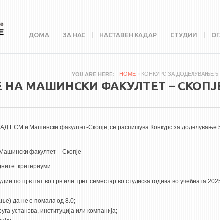
ДОМА
ЗА НАС
НАСТАВЕН КАДАР
СТУДИИ
ОГ
HOME
» КОНКУРС ЗА ДОДЕЛУВАЊЕ 5
YOU ARE HERE
 НА МАШИНСКИ ФАКУЛТЕТ – СКОПЈ
 АД ЕСМ и Машински факултет-Скопје, се распишува Конкурс за доделување 
 Машински факултет – Скопје.
едните критериуми:
удии по прв пат во прв или трет семестар во студиска година во учебната 202
ње) да не е помала од 8.0;
руга установа, институција или компанија;