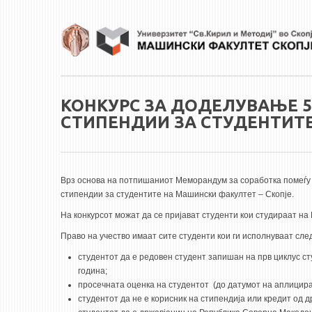
Skip to main content
КОНКУРС ЗА ДОДЕЛУВАЊЕ 5
СТИПЕНДИИ ЗА СТУДЕНТИТЕ
Врз основа на потпишаниот Меморандум за соработка помеѓу
стипендии за студентите на Машински факултет – Скопје.
На конкурсот можат да се пријават студенти кои студираат на
Право на учество имаат сите студенти кои ги исполнуваат сл
студентот да е редовен студент запишан на прв циклус ст
година;
просечната оценка на студентот (до датумот на аплицира
студентот да не е корисник на стипендија или кредит од д