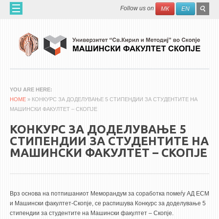
Skip to main content
SEAR
Search
Follow us on
МК
EN
FO
ДОМА
ЗА НАС
60 ГОДИНИ МФ
ЗА ФАКУЛТЕТОТ
YOU ARE HERE
HOME
ОРГАНИЗАЦИЈА
» КОНКУРС ЗА ДОДЕЛУВАЊЕ 5 СТИПЕНДИИ ЗА СТУДЕНТИТЕ НА
МАШИНСКИ ФАКУЛТЕТ – СКОПЈЕ
НАУЧНА ДЕЈНОСТ
КОНКУРС ЗА ДОДЕЛУВАЊЕ 5
МАШИНСКО ИНЖЕНЕРСТВО - НАУЧНО СПИСАНИЕ
СТИПЕНДИИ ЗА СТУДЕНТИТЕ НА
МАШИНСКИ ФАКУЛТЕТ – СКОПЈЕ
АПЛИКАТИВНА ДЕЈНОСТ
МЕЃУНАРОДНА СОРАБОТКА
ERASMUS+
Врз основа на потпишаниот Меморандум за соработка помеѓу АД ЕСМ
и Машински факултет-Скопје, се распишува Конкурс за доделување 5
QIM-SEE
стипендии за студентите на Машински факултет – Скопје.