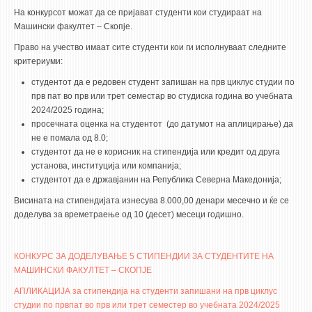
3DFindIT
На конкурсот можат да се пријават студенти кои студираат на
WATERBRIDGING
Машински факултет – Скопје.
CIRASIM
Право на учество имаат сите студенти кои ги исполнуваат следните
критериуми:
ENERGET
студентот да е редовен студент запишан на прв циклус студии по
AIR QUALITY MODELLING
прв пат во прв или трет семестар во студиска година во учебната
2024/2025 година;
АКТИ
просечната оценка на студентот (до датумот на аплицирање) да
не е помала од 8.0;
АКТИ
студентот да не е корисник на стипендија или кредит од друга
установа, институција или компанија;
ИНФОРМАЦИИ ОД ЈАВЕН КАРАКТЕР
студентот да е државјанин на Република Северна Македонија;
АНКЕТИ И САМОЕВАЛУАЦИИ
Висината на стипендијата изнесува 8.000,00 денари месечно и ќе се
ЗАВРШНИ СМЕТКИ
доделува за времетраење од 10 (десет) месеци годишно.
ТЕЛЕФОНСКИ ИМЕНИК
КОНКУРС ЗА ДОДЕЛУВАЊЕ 5 СТИПЕНДИИ ЗА СТУДЕНТИТЕ НА
ALUMNI MFS
МАШИНСКИ ФАКУЛТЕТ – СКОПЈЕ
ИЗВЕСТУВАЊА
АПЛИКАЦИЈА за стипендија на студенти запишани на прв циклус
студии по првпат во прв или трет семестер во учебната 2024/2025