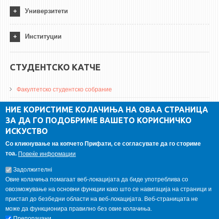
Универзитети
Институции
СТУДЕНТСКО КАТЧЕ
Факултетско студентско собрание
ДА Винчи магазин
НИЕ КОРИСТИМЕ КОЛАЧИЊА НА ОВАА СТРАНИЦА
ЗА ДА ГО ПОДОБРИМЕ ВАШЕТО КОРИСНИЧКО
Алумни асоцијација
ИСКУСТВО
Студентски пракси
Со кликнување на копчето Прифати, се согласувате да го сториме
тоа.
Повеќе информации
ГАЛЕРИЈА
Задолжителнi
Овие колачиња помагаат веб-локацијата да биде употреблива со
овозможување на основни функции како што се навигација на страници и
пристап до безбедни области на веб-локацијата. Веб-страницата не
може да функционира правилно без овие колачиња.
Препорачани