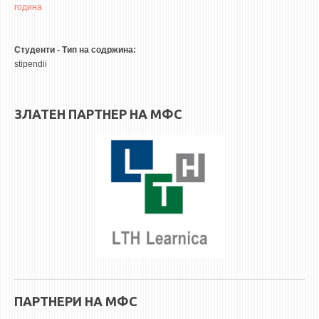
НАСТАВЕН КАДАР
година
РЕДОВНИ ПРОФ.
Студенти - Тип на содржина:
ВОНРЕДНИ ПРОФ.
stipendii
ДОЦЕНТИ
АСИСТЕНТИ
ЗЛАТЕН ПАРТНЕР НА МФС
ЛЕКТОРИ
ЛАБОРАНТИ
ПЕНЗИОНИРАН КАДАР
IN MEMORIAM
СТУДИИ
I ЦИКЛУС - ДОДИПЛОМСКИ
II ЦИКЛУС - ПОСЛЕДИПЛОМСКИ
III ЦИКЛУС - ДОКТОРСКИ
ПАРТНЕРИ НА МФС
МЕЃУНАРОДНА РАЗМЕНА