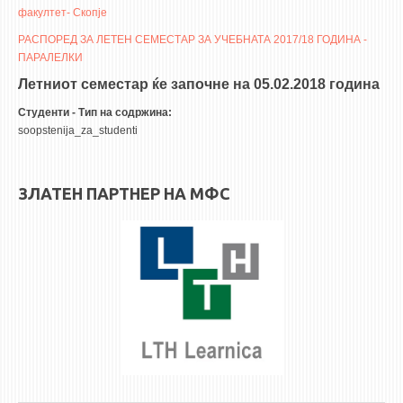
3DFindIT
факултет- Скопје
WATERBRIDGING
РАСПОРЕД ЗА ЛЕТЕН СЕМЕСТАР ЗА УЧЕБНАТА 2017/18 ГОДИНА -
ПАРАЛЕЛКИ
CIRASIM
Летниот семестар ќе започне на 05.02.2018 година
ENERGET
Студенти - Тип на содржина:
AIR QUALITY MODELLING
soopstenija_za_studenti
АКТИ
АКТИ
ЗЛАТЕН ПАРТНЕР НА МФС
ИНФОРМАЦИИ ОД ЈАВЕН КАРАКТЕР
АНКЕТИ И САМОЕВАЛУАЦИИ
ЗАВРШНИ СМЕТКИ
ТЕЛЕФОНСКИ ИМЕНИК
ALUMNI MFS
ИЗВЕСТУВАЊА