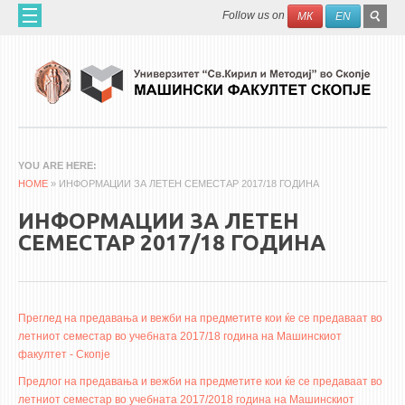
Skip to main content
SEAR
Search
Follow us on
МК
EN
FO
ДОМА
ЗА НАС
60 ГОДИНИ МФ
ЗА ФАКУЛТЕТОТ
YOU ARE HERE
HOME
ОРГАНИЗАЦИЈА
» ИНФОРМАЦИИ ЗА ЛЕТЕН СЕМЕСТАР 2017/18 ГОДИНА
НАУЧНА ДЕЈНОСТ
ИНФОРМАЦИИ ЗА ЛЕТЕН
СЕМЕСТАР 2017/18 ГОДИНА
МАШИНСКО ИНЖЕНЕРСТВО - НАУЧНО СПИСАНИЕ
АПЛИКАТИВНА ДЕЈНОСТ
МЕЃУНАРОДНА СОРАБОТКА
Преглед на предавања и вежби на предметите кои ќе се предаваат во
летниот семестар во учебната 2017/18 година на Машинскиот
ERASMUS+
факултет - Скопје
QIM-SEE
Предлог на предавања и вежби на предметите кои ќе се предаваат во
летниот семестар во учебната 2017/2018 година на Машинскиот