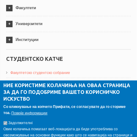
Факултети
Универзитети
Институции
СТУДЕНТСКО КАТЧЕ
Факултетско студентско собрание
ДА Винчи магазин
НИЕ КОРИСТИМЕ КОЛАЧИЊА НА ОВАА СТРАНИЦА
ЗА ДА ГО ПОДОБРИМЕ ВАШЕТО КОРИСНИЧКО
Алумни асоцијација
ИСКУСТВО
Студентски пракси
Со кликнување на копчето Прифати, се согласувате да го сториме
тоа.
Повеќе информации
ГАЛЕРИЈА
Задолжителнi
Овие колачиња помагаат веб-локацијата да биде употреблива со
овозможување на основни функции како што се навигација на страници и