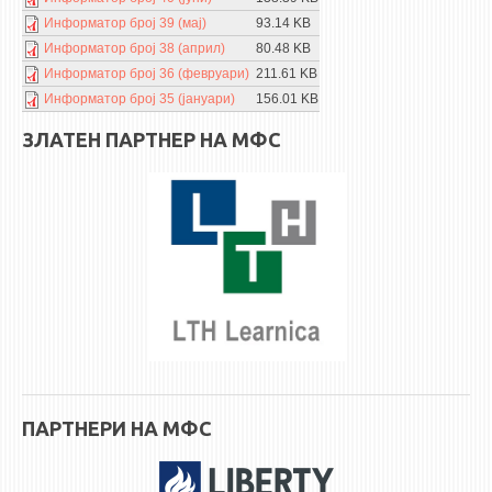
3DFindIT
Информатор број 39 (мај)
93.14 KB
WATERBRIDGING
Информатор број 38 (април)
80.48 KB
CIRASIM
Информатор број 36 (февруари)
211.61 KB
Информатор број 35 (јануари)
156.01 KB
ENERGET
ЗЛАТЕН ПАРТНЕР НА МФС
AIR QUALITY MODELLING
АКТИ
АКТИ
ИНФОРМАЦИИ ОД ЈАВЕН КАРАКТЕР
АНКЕТИ И САМОЕВАЛУАЦИИ
ЗАВРШНИ СМЕТКИ
ТЕЛЕФОНСКИ ИМЕНИК
ALUMNI MFS
ПАРТНЕРИ НА МФС
ИЗВЕСТУВАЊА