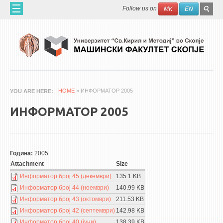
Skip to main content
SEAR
Search
Follow us on
МК
EN
FO
ДОМА
ЗА НАС
60 ГОДИНИ МФ
ЗА ФАКУЛТЕТОТ
HOME
» ИНФОРМАТОР 2005
YOU ARE HERE
ОРГАНИЗАЦИЈА
ИНФОРМАТОР 2005
НАУЧНА ДЕЈНОСТ
МАШИНСКО ИНЖЕНЕРСТВО - НАУЧНО СПИСАНИЕ
Година:
2005
АПЛИКАТИВНА ДЕЈНОСТ
Attachment
Size
МЕЃУНАРОДНА СОРАБОТКА
Информатор број 45 (декември)
135.1 KB
Информатор број 44 (ноември)
140.99 KB
ERASMUS+
Информатор број 43 (октомври)
211.53 KB
QIM-SEE
Информатор број 42 (септември)
142.98 KB
Информатор број 40 (јуни)
138.39 KB