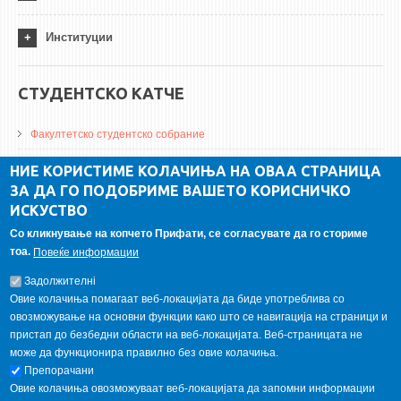
Институции
СТУДЕНТСКО КАТЧЕ
Факултетско студентско собрание
ДА Винчи магазин
НИЕ КОРИСТИМЕ КОЛАЧИЊА НА ОВАА СТРАНИЦА
ЗА ДА ГО ПОДОБРИМЕ ВАШЕТО КОРИСНИЧКО
Алумни асоцијација
ИСКУСТВО
Студентски пракси
Со кликнување на копчето Прифати, се согласувате да го сториме
тоа.
Повеќе информации
ГАЛЕРИЈА
Задолжителнi
Овие колачиња помагаат веб-локацијата да биде употреблива со
овозможување на основни функции како што се навигација на страници и
пристап до безбедни области на веб-локацијата. Веб-страницата не
може да функционира правилно без овие колачиња.
Препорачани
Овие колачиња овозможуваат веб-локацијата да запомни информации