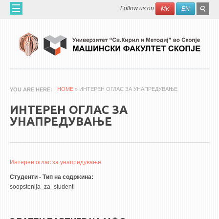
Skip to main content
SEAR
Search
Follow us on
МК
EN
FO
ДОМА
ЗА НАС
60 ГОДИНИ МФ
ЗА ФАКУЛТЕТОТ
HOME
» ИНТЕРЕН ОГЛАС ЗА УНАПРЕДУВАЊЕ
YOU ARE HERE
ОРГАНИЗАЦИЈА
ИНТЕРЕН ОГЛАС ЗА
НАУЧНА ДЕЈНОСТ
УНАПРЕДУВАЊЕ
МАШИНСКО ИНЖЕНЕРСТВО - НАУЧНО СПИСАНИЕ
АПЛИКАТИВНА ДЕЈНОСТ
Интерен оглас за унапредување
МЕЃУНАРОДНА СОРАБОТКА
Студенти - Тип на содржина:
soopstenija_za_studenti
ERASMUS+
QIM-SEE