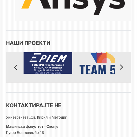
ЕКВИВАЛЕНЦИИ ОД СТАРИ СТУДИСКИ ПРОГРАМИ
ОГЛАСНА ТАБЛА
СООПШТЕНИЈА
НАШИ ПРОЕКТИ
СТУДЕНТСКА СЛУЖБА
БИБЛИОТЕКА
ДА ВИНЧИ МАГАЗИН
СТИПЕНДИИ/ПРАКСИ
СТИПЕНДИИ
ПРАКСИ
КОНТАКТИРАЈТЕ НЕ
КОНТАКТ
Универзитет „Св. Кирил и Методиј“
Машински факултет - Скопје
Руѓер Бошковиќ бр.18