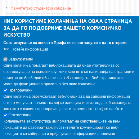
Факултетско студентско собрание
ДА Винчи магазин
НИЕ КОРИСТИМЕ КОЛАЧИЊА НА ОВАА СТРАНИЦА
ЗА ДА ГО ПОДОБРИМЕ ВАШЕТО КОРИСНИЧКО
Алумни асоцијација
ИСКУСТВО
Студентски пракси
Со кликнување на копчето Прифати, се согласувате да го сториме
тоа.
Повеќе информации
ГАЛЕРИЈА
Задолжителнi
Овие колачиња помагаат веб-локацијата да биде употреблива со
овозможување на основни функции како што се навигација на страници и
пристап до безбедни области на веб-локацијата. Веб-страницата не
може да функционира правилно без овие колачиња.
Препорачани
Овие колачиња овозможуваат веб-локацијата да запомни информации
што го менуваат начинот на кој се однесува или изгледа веб-локацијата,
како што е вашиот препорачан јазик или регионот во кој се наоѓате.
Статистички
Колачињата за статистика им помагаат на сопствениците на веб-
локациите да разберат како посетителите комуницираат со веб-
локациите со собирање и пријавување информации анонимно.