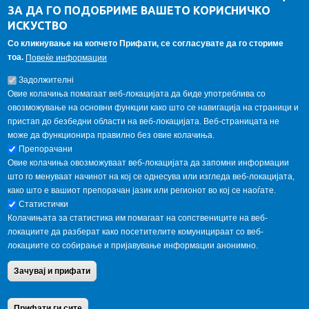
ЗА ДА ГО ПОДОБРИМЕ ВАШЕТО КОРИСНИЧКО
Алумни асоцијација
ИСКУСТВО
Студентски пракси
Со кликнување на копчето Прифати, се согласувате да го сториме
тоа.
Повеќе информации
ГАЛЕРИЈА
Задолжителнi
Овие колачиња помагаат веб-локацијата да биде употреблива со
овозможување на основни функции како што се навигација на страници и
пристап до безбедни области на веб-локацијата. Веб-страницата не
може да функционира правилно без овие колачиња.
Препорачани
Овие колачиња овозможуваат веб-локацијата да запомни информации
што го менуваат начинот на кој се однесува или изгледа веб-локацијата,
како што е вашиот препорачан јазик или регионот во кој се наоѓате.
Статистички
Колачињата за статистика им помагаат на сопствениците на веб-
локациите да разберат како посетителите комуницираат со веб-
локациите со собирање и пријавување информации анонимно.
Copyright © 2013 Garnet All Rights Reserved. Designed by
weebpal.com
.
Зачувај и прифати
Powered by
VapourApps
Home
Contact Us
Terms condition
Privacy Policy
Прифати ги сите