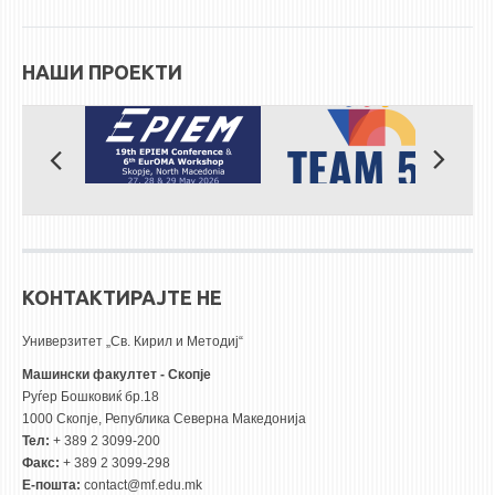
ЕКВИВАЛЕНЦИИ ОД СТАРИ СТУДИСКИ ПРОГРАМИ
НАШИ ПРОЕКТИ
ОГЛАСНА ТАБЛА
СООПШТЕНИЈА
СТУДЕНТСКА СЛУЖБА
БИБЛИОТЕКА
ДА ВИНЧИ МАГАЗИН
СТИПЕНДИИ/ПРАКСИ
КОНТАКТИРАЈТЕ НЕ
СТИПЕНДИИ
Универзитет „Св. Кирил и Методиј“
ПРАКСИ
Машински факултет - Скопје
Руѓер Бошковиќ бр.18
КОНТАКТ
1000 Скопје, Република Северна Македонија
Тел:
+ 389 2 3099-200
Факс:
+ 389 2 3099-298
Е-пошта:
contact@mf.edu.mk