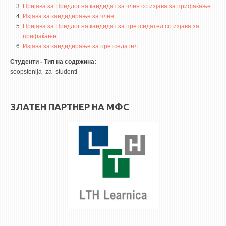
3DFindIT
Пријава за Предлог на кандидат за член со изјава за прифаќање
Изјава за кандидирање за член
WATERBRIDGING
Пријава за Предлог на кандидат за претседател со изјава за
CIRASIM
прифаќање
Изјава за кандидирање за претседател
ENERGET
Студенти - Тип на содржина:
AIR QUALITY MODELLING
soopstenija_za_studenti
АКТИ
АКТИ
ЗЛАТЕН ПАРТНЕР НА МФС
ИНФОРМАЦИИ ОД ЈАВЕН КАРАКТЕР
АНКЕТИ И САМОЕВАЛУАЦИИ
ЗАВРШНИ СМЕТКИ
ТЕЛЕФОНСКИ ИМЕНИК
ALUMNI MFS
ИЗВЕСТУВАЊА