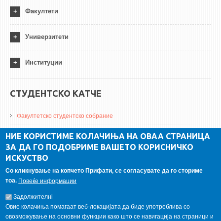
Факултети
Универзитети
Институции
СТУДЕНТСКО КАТЧЕ
Факултетско студентско собрание
ДА Винчи магазин
НИЕ КОРИСТИМЕ КОЛАЧИЊА НА ОВАА СТРАНИЦА
ЗА ДА ГО ПОДОБРИМЕ ВАШЕТО КОРИСНИЧКО
Алумни асоцијација
ИСКУСТВО
Студентски пракси
Со кликнување на копчето Прифати, се согласувате да го сториме
тоа.
Повеќе информации
ГАЛЕРИЈА
Задолжителнi
Овие колачиња помагаат веб-локацијата да биде употреблива со
овозможување на основни функции како што се навигација на страници и