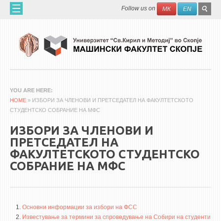
Skip to main content
SEAR
Search
Follow us on
МК
EN
FO
ДОМА
ЗА НАС
60 ГОДИНИ МФ
ЗА ФАКУЛТЕТОТ
YOU ARE HERE
HOME
ОРГАНИЗАЦИЈА
» ИЗБОРИ ЗА ЧЛЕНОВИ И ПРЕТСЕДАТЕЛ НА ФАКУЛТЕТСКОТО
СТУДЕНТСКО СОБРАНИЕ НА МФС
НАУЧНА ДЕЈНОСТ
ИЗБОРИ ЗА ЧЛЕНОВИ И
МАШИНСКО ИНЖЕНЕРСТВО - НАУЧНО СПИСАНИЕ
ПРЕТСЕДАТЕЛ НА
ФАКУЛТЕТСКОТО СТУДЕНТСКО
АПЛИКАТИВНА ДЕЈНОСТ
СОБРАНИЕ НА МФС
МЕЃУНАРОДНА СОРАБОТКА
ERASMUS+
QIM-SEE
Основни информации за избори на ФСС
Известување за термини за спроведување на Собири на студенти