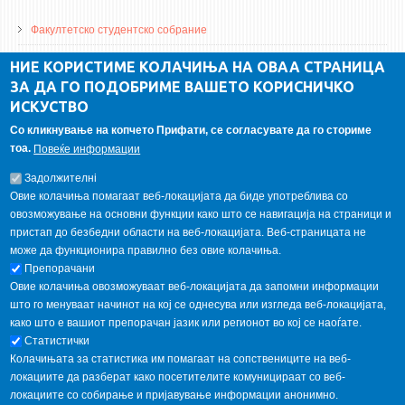
Факултетско студентско собрание
ДА Винчи магазин
НИЕ КОРИСТИМЕ КОЛАЧИЊА НА ОВАА СТРАНИЦА
ЗА ДА ГО ПОДОБРИМЕ ВАШЕТО КОРИСНИЧКО
Алумни асоцијација
ИСКУСТВО
Студентски пракси
Со кликнување на копчето Прифати, се согласувате да го сториме
тоа.
Повеќе информации
ГАЛЕРИЈА
Задолжителнi
Овие колачиња помагаат веб-локацијата да биде употреблива со
овозможување на основни функции како што се навигација на страници и
пристап до безбедни области на веб-локацијата. Веб-страницата не
може да функционира правилно без овие колачиња.
Препорачани
Овие колачиња овозможуваат веб-локацијата да запомни информации
што го менуваат начинот на кој се однесува или изгледа веб-локацијата,
како што е вашиот препорачан јазик или регионот во кој се наоѓате.
Статистички
Колачињата за статистика им помагаат на сопствениците на веб-
локациите да разберат како посетителите комуницираат со веб-
локациите со собирање и пријавување информации анонимно.