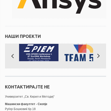
ЕКВИВАЛЕНЦИИ ОД СТАРИ СТУДИСКИ ПРОГРАМИ
ОГЛАСНА ТАБЛА
СООПШТЕНИЈА
НАШИ ПРОЕКТИ
СТУДЕНТСКА СЛУЖБА
БИБЛИОТЕКА
ДА ВИНЧИ МАГАЗИН
СТИПЕНДИИ/ПРАКСИ
СТИПЕНДИИ
ПРАКСИ
КОНТАКТИРАЈТЕ НЕ
КОНТАКТ
Универзитет „Св. Кирил и Методиј“
Машински факултет - Скопје
Руѓер Бошковиќ бр.18