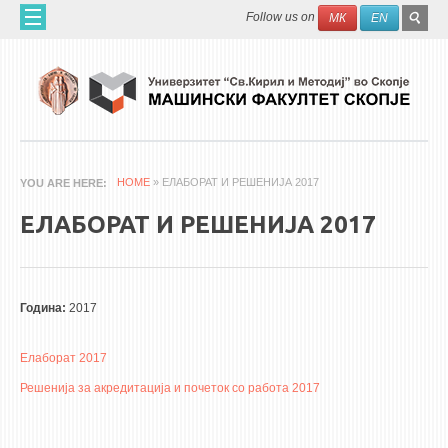
Skip to main content
SEAR
Search
Follow us on
МК
EN
FO
ДОМА
ЗА НАС
60 ГОДИНИ МФ
ЗА ФАКУЛТЕТОТ
HOME
» ЕЛАБОРАТ И РЕШЕНИЈА 2017
YOU ARE HERE
ОРГАНИЗАЦИЈА
ЕЛАБОРАТ И РЕШЕНИЈА 2017
НАУЧНА ДЕЈНОСТ
МАШИНСКО ИНЖЕНЕРСТВО - НАУЧНО СПИСАНИЕ
Година:
2017
АПЛИКАТИВНА ДЕЈНОСТ
МЕЃУНАРОДНА СОРАБОТКА
Елаборат 2017
Решенија за акредитација и почеток со работа 2017
ERASMUS+
QIM-SEE