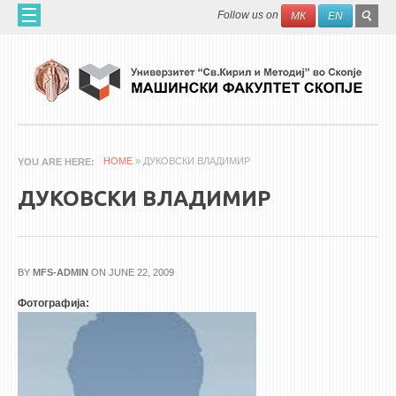
Skip to main content
SEAR
Search
Follow us on
МК
EN
FO
ДОМА
ЗА НАС
60 ГОДИНИ МФ
ЗА ФАКУЛТЕТОТ
HOME
» ДУКОВСКИ ВЛАДИМИР
YOU ARE HERE
ОРГАНИЗАЦИЈА
ДУКОВСКИ ВЛАДИМИР
НАУЧНА ДЕЈНОСТ
МАШИНСКО ИНЖЕНЕРСТВО - НАУЧНО СПИСАНИЕ
BY
MFS-ADMIN
ON JUNE 22, 2009
АПЛИКАТИВНА ДЕЈНОСТ
Фотографија:
МЕЃУНАРОДНА СОРАБОТКА
ERASMUS+
QIM-SEE