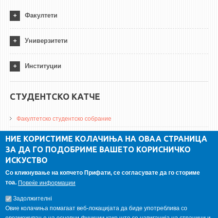
Факултети
Универзитети
Институции
СТУДЕНТСКО КАТЧЕ
Факултетско студентско собрание
ДА Винчи магазин
НИЕ КОРИСТИМЕ КОЛАЧИЊА НА ОВАА СТРАНИЦА
ЗА ДА ГО ПОДОБРИМЕ ВАШЕТО КОРИСНИЧКО
Алумни асоцијација
ИСКУСТВО
Студентски пракси
Со кликнување на копчето Прифати, се согласувате да го сториме
тоа.
Повеќе информации
ГАЛЕРИЈА
Задолжителнi
Овие колачиња помагаат веб-локацијата да биде употреблива со