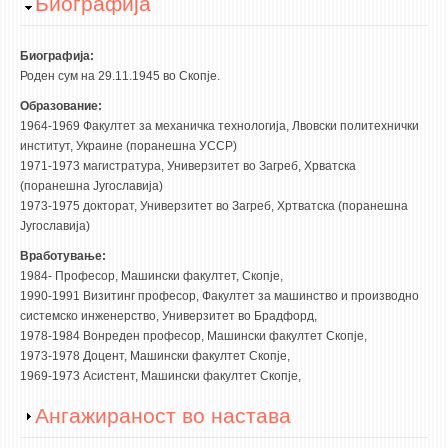
Hide
Биографија
НАСТАВЕН КАДАР
РЕДОВНИ ПРОФ.
Биографија:
Роден сум на 29.11.1945 во Скопје.
ВОНРЕДНИ ПРОФ.
Образование:
ДОЦЕНТИ
1964-1969 Факултет за механичка технологија, Лвовски политехнички
АСИСТЕНТИ
институт, Украине (поранешна УССР)
1971-1973 магистратура, Универзитет во Загреб, Хрватска
ЛЕКТОРИ
(поранешна Југославиjа)
ЛАБОРАНТИ
1973-1975 докторат, Универзитет во Загреб, Хртватска (поранешна
Југославиjа)
ПЕНЗИОНИРАН КАДАР
Вработување:
IN MEMORIAM
1984- Професор, Машински факултет, Скопје,
1990-1991 Визитинг професор, Факултет за машинство и производно
СТУДИИ
системско инженерство, Универзитет во Брадфорд,
1978-1984 Вонреден професор, Машински факултет Скопје,
I ЦИКЛУС - ДОДИПЛОМСКИ
1973-1978 Доцент, Машински факултет Скопје,
1969-1973 Асистент, Машински факултет Скопје,
II ЦИКЛУС - ПОСЛЕДИПЛОМСКИ
Show
Ангажираност во настава
III ЦИКЛУС - ДОКТОРСКИ
МЕЃУНАРОДНА РАЗМЕНА