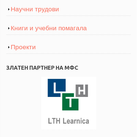
Show
Научни трудови
ЕКВИВАЛЕНЦИИ ОД СТАРИ СТУДИСКИ ПРОГРАМИ
ОГЛАСНА ТАБЛА
Show
Книги и учебни помагала
СООПШТЕНИЈА
Show
Проекти
СТУДЕНТСКА СЛУЖБА
БИБЛИОТЕКА
ДА ВИНЧИ МАГАЗИН
ЗЛАТЕН ПАРТНЕР НА МФС
СТИПЕНДИИ/ПРАКСИ
СТИПЕНДИИ
ПРАКСИ
КОНТАКТ