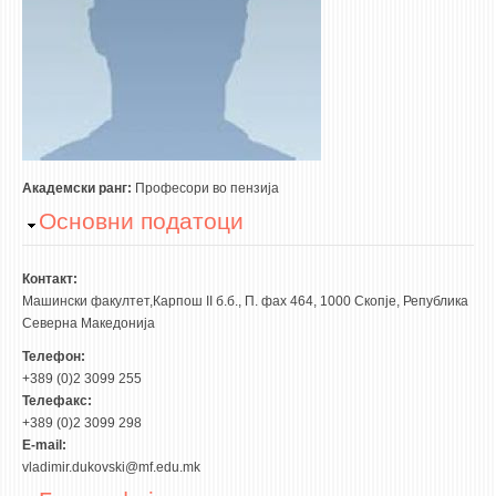
3DFindIT
WATERBRIDGING
CIRASIM
ENERGET
AIR QUALITY MODELLING
АКТИ
Академски ранг:
Професори во пензија
Hide
Основни податоци
АКТИ
ИНФОРМАЦИИ ОД ЈАВЕН КАРАКТЕР
Контакт:
АНКЕТИ И САМОЕВАЛУАЦИИ
Машински факултет,Карпош II б.б., П. фах 464, 1000 Скопје, Република
Северна Македонија
ЗАВРШНИ СМЕТКИ
Телефон:
+389 (0)2 3099 255
ТЕЛЕФОНСКИ ИМЕНИК
Телефакс:
ALUMNI MFS
+389 (0)2 3099 298
E-mail:
ИЗВЕСТУВАЊА
vladimir.dukovski@mf.edu.mk