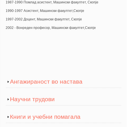
1987-1990 Помлад асистент, Машински факултет, Скопје
ЕКВИВАЛЕНЦИИ ОД СТАРИ СТУДИСКИ ПРОГРАМИ
1990-1997 Асистент, Машински факултет,Скопје
1997-2002 Доцент, Машински факултет, Скопје
ОГЛАСНА ТАБЛА
2002 - Вонреден професор, Машински факултет,Скопје
СООПШТЕНИЈА
СТУДЕНТСКА СЛУЖБА
БИБЛИОТЕКА
ДА ВИНЧИ МАГАЗИН
СТИПЕНДИИ/ПРАКСИ
Show
Ангажираност во настава
СТИПЕНДИИ
ПРАКСИ
Show
Научни трудови
КОНТАКТ
Show
Книги и учебни помагала