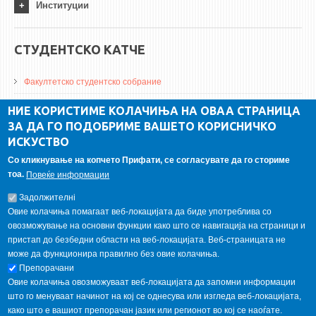
Институции
СТУДЕНТСКО КАТЧЕ
Факултетско студентско собрание
ДА Винчи магазин
НИЕ КОРИСТИМЕ КОЛАЧИЊА НА ОВАА СТРАНИЦА
ЗА ДА ГО ПОДОБРИМЕ ВАШЕТО КОРИСНИЧКО
Алумни асоцијација
ИСКУСТВО
Студентски пракси
Со кликнување на копчето Прифати, се согласувате да го сториме
тоа.
Повеќе информации
ГАЛЕРИЈА
Задолжителнi
Овие колачиња помагаат веб-локацијата да биде употреблива со
овозможување на основни функции како што се навигација на страници и
пристап до безбедни области на веб-локацијата. Веб-страницата не
може да функционира правилно без овие колачиња.
Препорачани
Овие колачиња овозможуваат веб-локацијата да запомни информации
што го менуваат начинот на кој се однесува или изгледа веб-локацијата,
како што е вашиот препорачан јазик или регионот во кој се наоѓате.