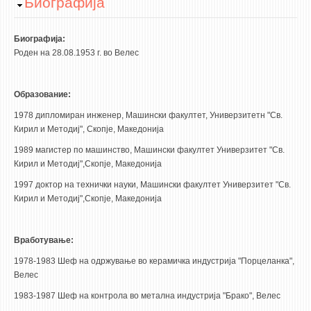
Hide
Биографија
НАСТАВЕН КАДАР
РЕДОВНИ ПРОФ.
Биографија:
Роден на 28.08.1953 г. во Велес
ВОНРЕДНИ ПРОФ.
ДОЦЕНТИ
Образование:
АСИСТЕНТИ
1978 дипломиран инженер, Машински факултет, Универзитетн "Св.
ЛЕКТОРИ
Кирил и Методиј", Скопје, Македонија
ЛАБОРАНТИ
1989 магистер по машинство, Машински факултет Универзитет "Св.
ПЕНЗИОНИРАН КАДАР
Кирил и Методиј",Скопје, Македонија
IN MEMORIAM
1997 доктор на технички науки, Машински факултет Универзитет "Св.
Кирил и Методиј",Скопје, Македонија
СТУДИИ
Вработување:
I ЦИКЛУС - ДОДИПЛОМСКИ
1978-1983 Шеф на одржување во керамичка индустрија "Порцеланка",
II ЦИКЛУС - ПОСЛЕДИПЛОМСКИ
Велес
III ЦИКЛУС - ДОКТОРСКИ
1983-1987 Шеф на контрола во метална индустрија "Брако", Велес
МЕЃУНАРОДНА РАЗМЕНА