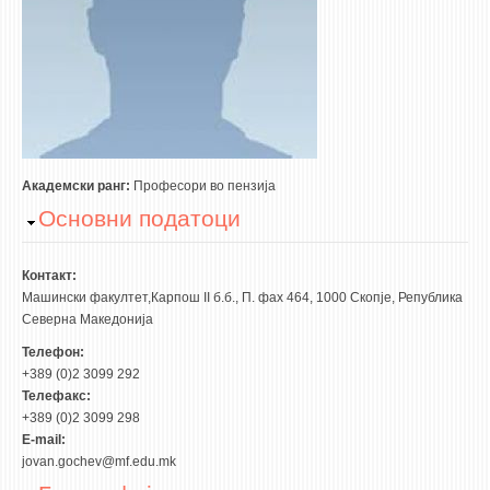
3DFindIT
WATERBRIDGING
CIRASIM
ENERGET
AIR QUALITY MODELLING
АКТИ
Академски ранг:
Професори во пензија
Hide
Основни податоци
АКТИ
ИНФОРМАЦИИ ОД ЈАВЕН КАРАКТЕР
Контакт:
АНКЕТИ И САМОЕВАЛУАЦИИ
Машински факултет,Карпош II б.б., П. фах 464, 1000 Скопје, Република
Северна Македонија
ЗАВРШНИ СМЕТКИ
Телефон:
+389 (0)2 3099 292
ТЕЛЕФОНСКИ ИМЕНИК
Телефакс:
ALUMNI MFS
+389 (0)2 3099 298
E-mail:
ИЗВЕСТУВАЊА
jovan.gochev@mf.edu.mk