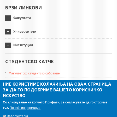
БРЗИ ЛИНКОВИ
Факултети
Универзитети
Институции
СТУДЕНТСКО КАТЧЕ
Факултетско студентско собрание
ДА Винчи магазин
НИЕ КОРИСТИМЕ КОЛАЧИЊА НА ОВАА СТРАНИЦА
ЗА ДА ГО ПОДОБРИМЕ ВАШЕТО КОРИСНИЧКО
Алумни асоцијација
ИСКУСТВО
Студентски пракси
Со кликнување на копчето Прифати, се согласувате да го сториме
тоа.
Повеќе информации
ГАЛЕРИЈА
Задолжителнi