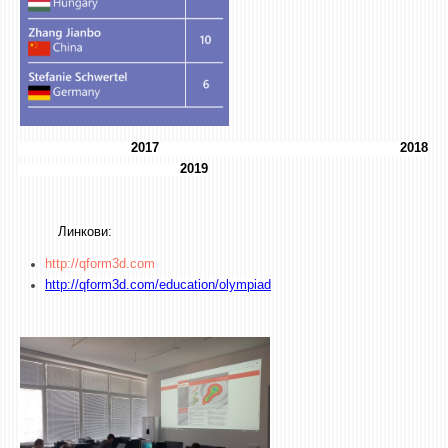
2017 2018
2019
Линкови
:
http://qform3d.com
http://qform3d.com/education/olympiad