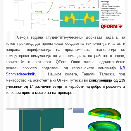
НАСТАВЕН КАДАР
РЕДОВНИ ПРОФ.
ВОНРЕДНИ ПРОФ.
ДОЦЕНТИ
Секоја година студентите-учесници добиваат задача, за
АСИСТЕНТИ
готов производ да проектираат соодветна технологија и алат, и
направат верификација на предложената технологија со
ЛЕКТОРИ
компјутерска симулација на деформацијата на работното парче,
ЛАБОРАНТИ
користејќи го софтверот
QForm.
Оваа година, задачата беше
реален проблем подготвен од германската компанија
KB
ПЕНЗИОНИРАН КАДАР
Schmiedetechnik
.
Нашиот колега,
Ташули Талески
,
под
IN MEMORIAM
менторство на асистент м-р Огнен Тутески во
конкуренција од
139
учесници од 14 различни земји го изработи најдоброто решение и
СТУДИИ
го освои првото место на натпреварот.
I ЦИКЛУС - ДОДИПЛОМСКИ
II ЦИКЛУС - ПОСЛЕДИПЛОМСКИ
III ЦИКЛУС - ДОКТОРСКИ
МЕЃУНАРОДНА РАЗМЕНА