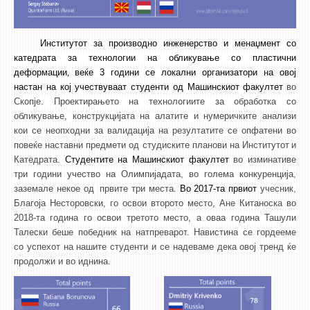
Институтот за производно
инженерство
и менаџмент
со
катедрата за
технологии на обликување со пластични
деформации
,
веќе 3 години се локални организатори на овој
настан на кој учествуваат студенти
од Машинскиот факултет
во
Скопје
. Проектирањето на технологиите за обработка со
обликување,
конструкцијата на алатите
и нумеричките анализи
кои се неопходни за валидација на резултатите се опфатени во
повеќе
наставни
предмети од
студиските
план
ови на Институтот
и
Катедрата.
Студентите на Машинскиот факултет
во
изминативе
три
години учество на Олимпијадата,
во голема конкуренција,
заземале некое од
првите
три
места
.
Во 2017-та првиот
учесник,
Благоја Несторовски, го освои второто место, Ане Китаноска во
2018-та
година
го освои третото место,
а оваа година Ташули
Талески беше победник на натпреварот
.
Навистина се гордееме
со успехот на нашите студенти и с
е надеваме дека овој тренд ќе
продолжи и во иднина.