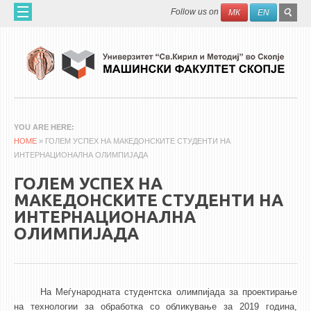
Skip to main content
SEAR
Search
Follow us on
МК
EN
FO
ДОМА
ЗА НАС
60 ГОДИНИ МФ
ЗА ФАКУЛТЕТОТ
YOU ARE HERE
HOME
ОРГАНИЗАЦИЈА
» ГОЛЕМ УСПЕХ НА МАКЕДОНСКИТЕ СТУДЕНТИ НА
ИНТЕРНАЦИОНАЛНА ОЛИМПИЈАДА
НАУЧНА ДЕЈНОСТ
ГОЛЕМ УСПЕХ НА
МАШИНСКО ИНЖЕНЕРСТВО - НАУЧНО СПИСАНИЕ
МАКЕДОНСКИТЕ СТУДЕНТИ НА
ИНТЕРНАЦИОНАЛНА
АПЛИКАТИВНА ДЕЈНОСТ
ОЛИМПИЈАДА
МЕЃУНАРОДНА СОРАБОТКА
ERASMUS+
QIM-SEE
На
Меѓународната студентска олимпијада за проектирање
на технологии за обработка со обликување
за 2019 година
,