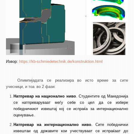
ЕКВИВАЛЕНЦИИ ОД СТАРИ СТУДИСКИ ПРОГРАМИ
ОГЛАСНА ТАБЛА
СООПШТЕНИЈА
СТУДЕНТСКА СЛУЖБА
БИБЛИОТЕКА
Извор
:
https://kb-schmiedetechnik.de/konstruktion.html
ДА ВИНЧИ МАГАЗИН
СТИПЕНДИИ/ПРАКСИ
Олимпијадата се
реализира
во исто време за сите
учесници, и тоа
во 2 фази
:
СТИПЕНДИИ
Натпревар на национално ниво
.
Студентите од Македонија
ПРАКСИ
се натпреваруваат меѓу себе со цел да се избере
победничкиот извештај кој се испраќа за интернационално
КОНТАКТ
оценување.
Натпревар на интернационално ниво
.
Сите победнички
извештаи од државите кои учествуваат се испраќаат до