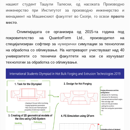
3DFindIT
нашиот студент Ташули Талески, од насоката Производно
WATERBRIDGING
инженерство
при Институтот за производно инженерство и
менаџмент на Машинскиот факултет во Скопје
, го освои
првото
CIRASIM
место
.
ENERGET
Олимпијадата
се организира од 2015-та година под
AIR QUALITY MODELLING
покровителство на
QuantorForm Ltd.,
производител на
специјализиран софтвер за
нумерички
симулации
за технологии
АКТИ
на обработка со обликување
. На
натпреварот
учествуваат над 40
универзитети
со технички факултети на кои се изучуваат
АКТИ
технологии за обработка со обликување.
ИНФОРМАЦИИ ОД ЈАВЕН КАРАКТЕР
АНКЕТИ И САМОЕВАЛУАЦИИ
ЗАВРШНИ СМЕТКИ
ТЕЛЕФОНСКИ ИМЕНИК
ALUMNI MFS
ИЗВЕСТУВАЊА