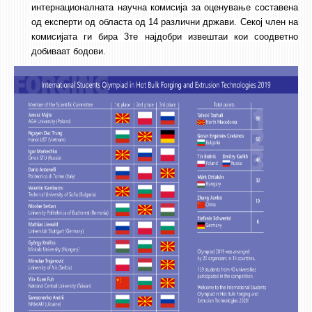
интернационалната научна комисија за оценување составена
од експерти од областа од 14 различни држави. Секој член на
комисијата ги бира 3те најдобри извештаи кои соодветно
добиваат бодови.