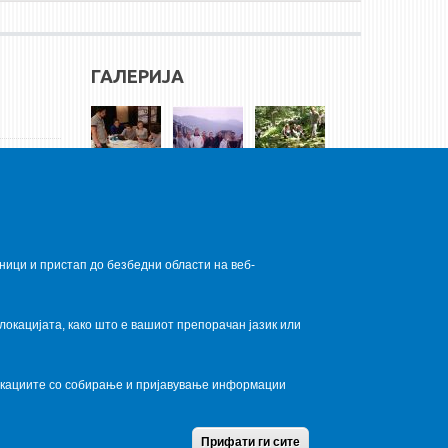
ГАЛЕРИЈА
ници и пристап до безбедни области на веб-
локацијата, како што е вашиот препорачан јазик или
локациите со собирање и пријавување информации
Home
Contact Us
Terms condition
Privacy Policy
Прифати ги сите