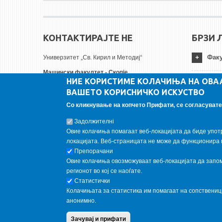
КОНТАКТИРАЈТЕ НЕ
БРЗИ 
Факу
Универзитет „Св. Кирил и Методиј“
Машински факултет - Скопје
НИЕ КОРИСТИМЕ КОЛАЧИЊА НА ОВА
Руѓер Бошковиќ бр.18
Унив
ВАШЕТО КОРИСНИЧКО ИСКУСТВО
1000 Скопје, Република Северна Македонија
Тел:
+ 389 2 3099-200
Со кликнување на копчето Прифати, се согласувате 
Инст
Факс:
+ 389 2 3099-298
Задолжителнi
Е-пошта:
contact@mf.edu.mk
Овие колачиња помагаат веб-локацијата да биде упот
FOLLOW US
локацијата. Веб-страницата не може да функционира 
Препорачани
Овие колачиња овозможуваат веб-локацијата да запомн
Follow us on:
регионот во кој се наоѓате.
Статистички
Колачињата за статистика им помагаат на сопствени
анонимно.
Copyright © 2013 Garnet All Rights Reserved. Designed by
weebp
Зачувај и прифати