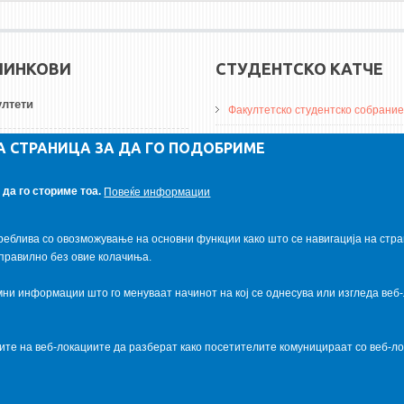
ЛИНКОВИ
СТУДЕНТСКО КАТЧЕ
лтети
Факултетско студентско собрание
ДА Винчи магазин
А СТРАНИЦА ЗА ДА ГО ПОДОБРИМЕ
ерзитети
Алумни асоцијација
да го сториме тоа.
Повеќе информации
итуции
Студентски пракси
реблива со овозможување на основни функции како што се навигација на стра
правилно без овие колачиња.
и информации што го менуваат начинот на кој се однесува или изгледа веб-
ците на веб-локациите да разберат како посетителите комуницираат со веб-
al.com
. Powered by
VapourApps