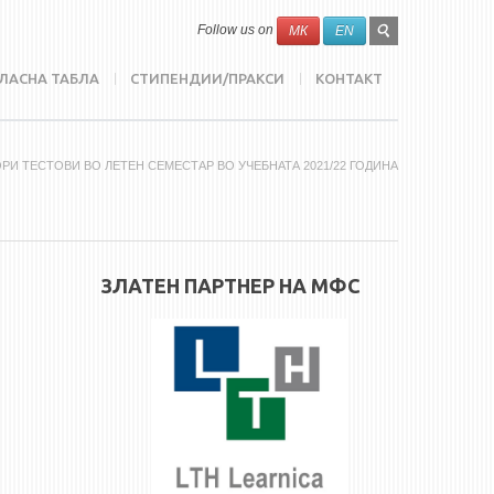
SEARCH
Search
Follow us on
МК
EN
FORM
ЛАСНА ТАБЛА
СТИПЕНДИИ/ПРАКСИ
КОНТАКТ
ОРИ ТЕСТОВИ ВО ЛЕТЕН СЕМЕСТАР ВО УЧЕБНАТА 2021/22 ГОДИНА
ЗЛАТЕН ПАРТНЕР НА МФС