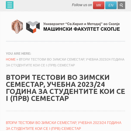
Skip to main content
SEAR
Search
Follow us on
МК
EN
FO
ДОМА
ЗА НАС
60 ГОДИНИ МФ
ЗА ФАКУЛТЕТОТ
YOU ARE HERE
HOME
ОРГАНИЗАЦИЈА
» ВТОРИ ТЕСТОВИ ВО ЗИМСКИ СЕМЕСТАР, УЧЕБНА 2023/24 ГОДИНА
ЗА СТУДЕНТИТЕ КОИ СЕ I (ПРВ) СЕМЕСТАР
НАУЧНА ДЕЈНОСТ
ВТОРИ ТЕСТОВИ ВО ЗИМСКИ
МАШИНСКО ИНЖЕНЕРСТВО - НАУЧНО СПИСАНИЕ
СЕМЕСТАР, УЧЕБНА 2023/24
ГОДИНА ЗА СТУДЕНТИТЕ КОИ СЕ
АПЛИКАТИВНА ДЕЈНОСТ
I (ПРВ) СЕМЕСТАР
МЕЃУНАРОДНА СОРАБОТКА
ERASMUS+
QIM-SEE
ВТОРИ ТЕСТОВИ ВО ЗИМСКИ СЕМЕСТАР, УЧЕБНА 2023/24 ГОДИНА
ЗА СТУДЕНТИТЕ КОИ СЕ I (ПРВ) СЕМЕСТАР