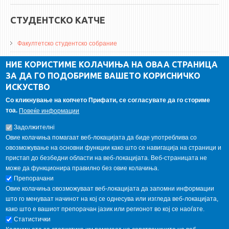
СТУДЕНТСКО КАТЧЕ
Факултетско студентско собрание
ДА Винчи магазин
НИЕ КОРИСТИМЕ КОЛАЧИЊА НА ОВАА СТРАНИЦА
ЗА ДА ГО ПОДОБРИМЕ ВАШЕТО КОРИСНИЧКО
Алумни асоцијација
ИСКУСТВО
Студентски пракси
Со кликнување на копчето Прифати, се согласувате да го сториме
тоа.
Повеќе информации
ГАЛЕРИЈА
Задолжителнi
Овие колачиња помагаат веб-локацијата да биде употреблива со
овозможување на основни функции како што се навигација на страници и
пристап до безбедни области на веб-локацијата. Веб-страницата не
може да функционира правилно без овие колачиња.
Препорачани
Овие колачиња овозможуваат веб-локацијата да запомни информации
што го менуваат начинот на кој се однесува или изгледа веб-локацијата,
како што е вашиот препорачан јазик или регионот во кој се наоѓате.
Статистички