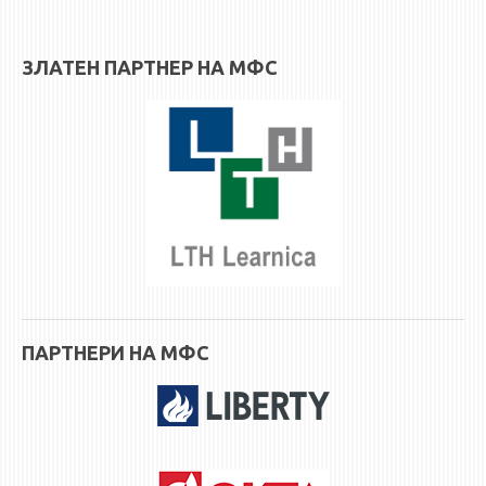
3DFindIT
WATERBRIDGING
ЗЛАТЕН ПАРТНЕР НА МФС
CIRASIM
ENERGET
AIR QUALITY MODELLING
АКТИ
АКТИ
ИНФОРМАЦИИ ОД ЈАВЕН КАРАКТЕР
АНКЕТИ И САМОЕВАЛУАЦИИ
ЗАВРШНИ СМЕТКИ
ПАРТНЕРИ НА МФС
ТЕЛЕФОНСКИ ИМЕНИК
ALUMNI MFS
ИЗВЕСТУВАЊА