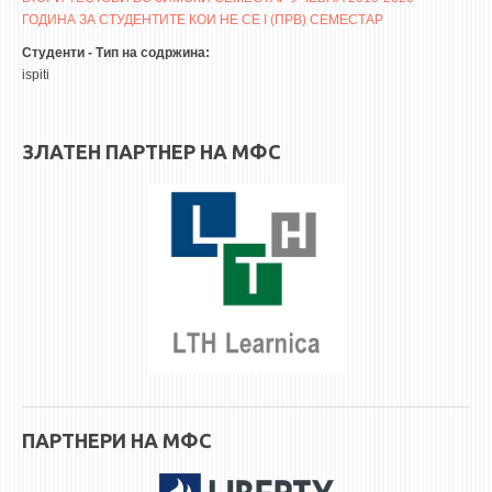
3DFindIT
ГОДИНА ЗА СТУДЕНТИТЕ КОИ НЕ СЕ I (ПРВ) СЕМЕСТАР
WATERBRIDGING
Студенти - Тип на содржина:
CIRASIM
ispiti
ENERGET
AIR QUALITY MODELLING
ЗЛАТЕН ПАРТНЕР НА МФС
АКТИ
АКТИ
ИНФОРМАЦИИ ОД ЈАВЕН КАРАКТЕР
АНКЕТИ И САМОЕВАЛУАЦИИ
ЗАВРШНИ СМЕТКИ
ТЕЛЕФОНСКИ ИМЕНИК
ALUMNI MFS
ПАРТНЕРИ НА МФС
ИЗВЕСТУВАЊА