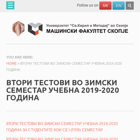
Skip to main content
SEAR
Search
Follow us on
МК
EN
FO
ДОМА
ЗА НАС
60 ГОДИНИ МФ
ЗА ФАКУЛТЕТОТ
YOU ARE HERE
HOME
ОРГАНИЗАЦИЈА
» ВТОРИ ТЕСТОВИ ВО ЗИМСКИ СЕМЕСТАР УЧЕБНА 2019-2020
ГОДИНА
НАУЧНА ДЕЈНОСТ
ВТОРИ ТЕСТОВИ ВО ЗИМСКИ
МАШИНСКО ИНЖЕНЕРСТВО - НАУЧНО СПИСАНИЕ
СЕМЕСТАР УЧЕБНА 2019-2020
ГОДИНА
АПЛИКАТИВНА ДЕЈНОСТ
МЕЃУНАРОДНА СОРАБОТКА
ERASMUS+
ВТОРИ ТЕСТОВИ ВО ЗИМСКИ СЕМЕСТАР УЧЕБНА 2019-2020
ГОДИНА ЗА СТУДЕНТИТЕ КОИ СЕ I (ПРВ) СЕМЕСТАР
QIM-SEE
ВТОРИ ТЕСТОВИ ВО ЗИМСКИ СЕМЕСТАР УЧЕБНА 2019-2020