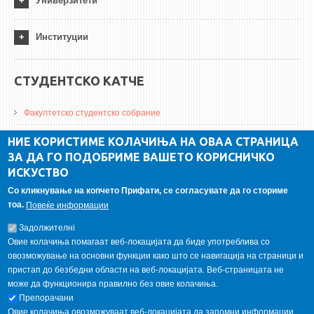
Универзитети
Институции
СТУДЕНТСКО КАТЧЕ
Факултетско студентско собрание
ДА Винчи магазин
НИЕ КОРИСТИМЕ КОЛАЧИЊА НА ОВАА СТРАНИЦА
ЗА ДА ГО ПОДОБРИМЕ ВАШЕТО КОРИСНИЧКО
Алумни асоцијација
ИСКУСТВО
Студентски пракси
Со кликнување на копчето Прифати, се согласувате да го сториме
тоа.
Повеќе информации
ГАЛЕРИЈА
Задолжителнi
Овие колачиња помагаат веб-локацијата да биде употреблива со
овозможување на основни функции како што се навигација на страници и
пристап до безбедни области на веб-локацијата. Веб-страницата не
може да функционира правилно без овие колачиња.
Препорачани
Овие колачиња овозможуваат веб-локацијата да запомни информации